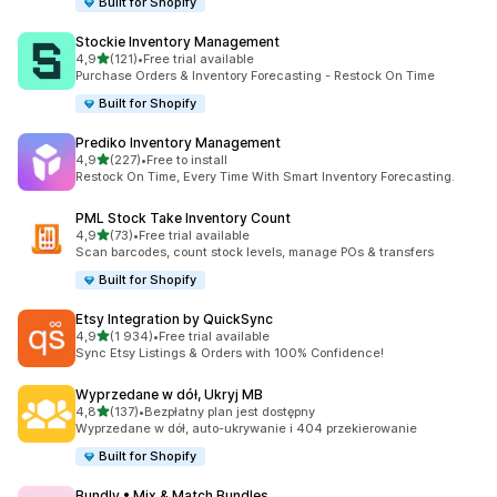
Built for Shopify
Stockie Inventory Management
na 5 gwiazdek
4,9
(121)
•
Free trial available
Łączna liczba recenzji: 121
Purchase Orders & Inventory Forecasting - Restock On Time
Built for Shopify
Prediko Inventory Management
na 5 gwiazdek
4,9
(227)
•
Free to install
Łączna liczba recenzji: 227
Restock On Time, Every Time With Smart Inventory Forecasting.
PML Stock Take Inventory Count
na 5 gwiazdek
4,9
(73)
•
Free trial available
Łączna liczba recenzji: 73
Scan barcodes, count stock levels, manage POs & transfers
Built for Shopify
Etsy Integration by QuickSync
na 5 gwiazdek
4,9
(1 934)
•
Free trial available
Łączna liczba recenzji: 1934
Sync Etsy Listings & Orders with 100% Confidence!
Wyprzedane w dół, Ukryj MB
na 5 gwiazdek
4,8
(137)
•
Bezpłatny plan jest dostępny
Łączna liczba recenzji: 137
Wyprzedane w dół, auto-ukrywanie i 404 przekierowanie
Built for Shopify
Bundly • Mix & Match Bundles