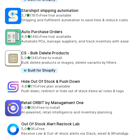
Starshipit shipping automation
na 5 gwiazdek
3,7
(197)
•
Free trial available
Łączna liczba recenzji: 197
Shipping and fulfilment automation to save time & reduce costs
Auto Purchase Orders
na 5 gwiazdek
4,9
(46)
•
Free trial available
Łączna liczba recenzji: 46
Automate POs, manage suppliers, and track inventory with ease
CS ‑ Bulk Delete Products
na 5 gwiazdek
5,0
(34)
•
Free to install
Łączna liczba recenzji: 34
Bulk delete products or images, delete variants by filters
Built for Shopify
Hide Out Of Stock & Push Down
na 5 gwiazdek
4,8
(11)
•
Free plan available
Łączna liczba recenzji: 11
Push down, redirect or hide out of stock items w/ rules & tags
Retail ORBIT by Management One
na 5 gwiazdek
5,0
(9)
•
Free to install
Łączna liczba recenzji: 9
AI-powered, retail intelligence and inventory planning
Out Of Stock Alert Restock Lab
na 5 gwiazdek
5,0
(8)
•
Free
Łączna liczba recenzji: 8
Receive Low & Out-of-stock alerts via Slack, email & WhatsApp.