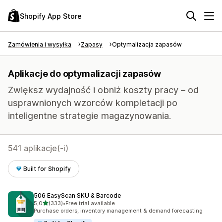
Shopify App Store
Zamówienia i wysyłka
Zapasy
Optymalizacja zapasów
Aplikacje do optymalizacji zapasów
Zwiększ wydajność i obniż koszty pracy – od
usprawnionych wzorców kompletacji po
inteligentne strategie magazynowania.
541 aplikacje(-i)
Built for Shopify
506 EasyScan SKU & Barcode
na 5 gwiazdek
5,0
(333)
•
Free trial available
Łączna liczba recenzji: 333
Purchase orders, inventory management & demand forecasting