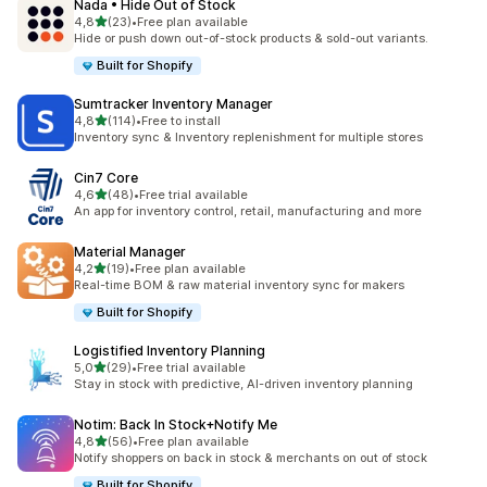
Nada • Hide Out of Stock
na 5 gwiazdek
4,8
(23)
•
Free plan available
Łączna liczba recenzji: 23
Hide or push down out-of-stock products & sold-out variants.
Built for Shopify
Sumtracker Inventory Manager
na 5 gwiazdek
4,8
(114)
•
Free to install
Łączna liczba recenzji: 114
Inventory sync & Inventory replenishment for multiple stores
Cin7 Core
na 5 gwiazdek
4,6
(48)
•
Free trial available
Łączna liczba recenzji: 48
An app for inventory control, retail, manufacturing and more
Material Manager
na 5 gwiazdek
4,2
(19)
•
Free plan available
Łączna liczba recenzji: 19
Real-time BOM & raw material inventory sync for makers
Built for Shopify
Logistified Inventory Planning
na 5 gwiazdek
5,0
(29)
•
Free trial available
Łączna liczba recenzji: 29
Stay in stock with predictive, AI-driven inventory planning
Notim: Back In Stock+Notify Me
na 5 gwiazdek
4,8
(56)
•
Free plan available
Łączna liczba recenzji: 56
Notify shoppers on back in stock & merchants on out of stock
Built for Shopify