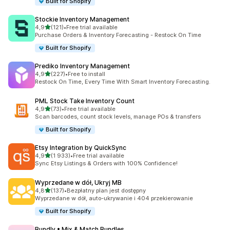
Built for Shopify
Stockie Inventory Management
na 5 gwiazdek
4,9
(121)
•
Free trial available
Łączna liczba recenzji: 121
Purchase Orders & Inventory Forecasting - Restock On Time
Built for Shopify
Prediko Inventory Management
na 5 gwiazdek
4,9
(227)
•
Free to install
Łączna liczba recenzji: 227
Restock On Time, Every Time With Smart Inventory Forecasting.
PML Stock Take Inventory Count
na 5 gwiazdek
4,9
(73)
•
Free trial available
Łączna liczba recenzji: 73
Scan barcodes, count stock levels, manage POs & transfers
Built for Shopify
Etsy Integration by QuickSync
na 5 gwiazdek
4,9
(1 933)
•
Free trial available
Łączna liczba recenzji: 1933
Sync Etsy Listings & Orders with 100% Confidence!
Wyprzedane w dół, Ukryj MB
na 5 gwiazdek
4,8
(137)
•
Bezpłatny plan jest dostępny
Łączna liczba recenzji: 137
Wyprzedane w dół, auto-ukrywanie i 404 przekierowanie
Built for Shopify
Bundly • Mix & Match Bundles