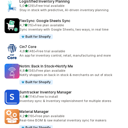
Logistified Inventory Planning
na 5 gwiazdek
5,0
(29)
•
Free trial available
Łączna liczba recenzji: 29
Stay in stock with predictive, AI-driven inventory planning
FlexSync: Google Sheets Sync
na 5 gwiazdek
4,7
(15)
•
Free plan available
Łączna liczba recenzji: 15
Sync inventory with Google Sheets, two ways, in real time
Built for Shopify
Cin7 Core
na 5 gwiazdek
4,6
(48)
•
Free trial available
Łączna liczba recenzji: 48
An app for inventory control, retail, manufacturing and more
Notim: Back In Stock+Notify Me
na 5 gwiazdek
4,8
(56)
•
Free plan available
Łączna liczba recenzji: 56
Notify shoppers on back in stock & merchants on out of stock
Built for Shopify
Sumtracker Inventory Manager
na 5 gwiazdek
4,8
(114)
•
Free to install
Łączna liczba recenzji: 114
Inventory sync & Inventory replenishment for multiple stores
Material Manager
na 5 gwiazdek
4,2
(19)
•
Free plan available
Łączna liczba recenzji: 19
Real-time BOM & raw material inventory sync for makers
Built for Shopify