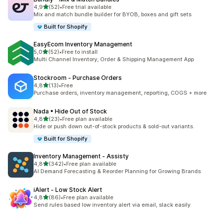
na 5 gwiazdek
4,9
(52)
•
Free trial available
Łączna liczba recenzji: 52
Mix and match bundle builder for BYOB, boxes and gift sets
Built for Shopify
EasyEcom Inventory Management
na 5 gwiazdek
5,0
(52)
•
Free to install
Łączna liczba recenzji: 52
Multi Channel Inventory, Order & Shipping Management App
Stockroom ‑ Purchase Orders
na 5 gwiazdek
4,8
(13)
•
Free
Łączna liczba recenzji: 13
Purchase orders, inventory management, reporting, COGS + more
Nada • Hide Out of Stock
na 5 gwiazdek
4,8
(23)
•
Free plan available
Łączna liczba recenzji: 23
Hide or push down out-of-stock products & sold-out variants.
Built for Shopify
Inventory Management ‑ Assisty
na 5 gwiazdek
4,8
(342)
•
Free plan available
Łączna liczba recenzji: 342
AI Demand Forecasting & Reorder Planning for Growing Brands
iAlert ‑ Low Stock Alert
na 5 gwiazdek
4,8
(86)
•
Free plan available
Łączna liczba recenzji: 86
Send rules based low inventory alert via email, slack easily