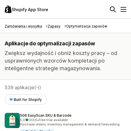
Shopify App Store
Zamówienia i wysyłka
Zapasy
Optymalizacja zapasów
Aplikacje do optymalizacji zapasów
Zwiększ wydajność i obniż koszty pracy – od
usprawnionych wzorców kompletacji po
inteligentne strategie magazynowania.
539 aplikacje(-i)
Built for Shopify
506 EasyScan SKU & Barcode
na 5 gwiazdek
5,0
(333)
•
Free trial available
Łączna liczba recenzji: 333
Purchase orders, inventory management & demand forecasting