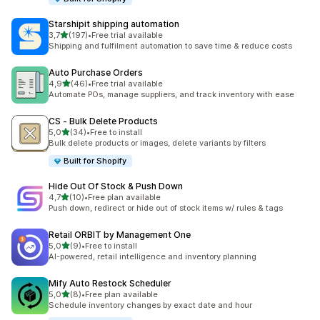
Starshipit shipping automation
na 5 gwiazdek
3,7
(197)
•
Free trial available
Łączna liczba recenzji: 197
Shipping and fulfilment automation to save time & reduce costs
Auto Purchase Orders
na 5 gwiazdek
4,9
(46)
•
Free trial available
Łączna liczba recenzji: 46
Automate POs, manage suppliers, and track inventory with ease
CS ‑ Bulk Delete Products
na 5 gwiazdek
5,0
(34)
•
Free to install
Łączna liczba recenzji: 34
Bulk delete products or images, delete variants by filters
Built for Shopify
Hide Out Of Stock & Push Down
na 5 gwiazdek
4,7
(10)
•
Free plan available
Łączna liczba recenzji: 10
Push down, redirect or hide out of stock items w/ rules & tags
Retail ORBIT by Management One
na 5 gwiazdek
5,0
(9)
•
Free to install
Łączna liczba recenzji: 9
AI-powered, retail intelligence and inventory planning
Mify Auto Restock Scheduler
na 5 gwiazdek
5,0
(8)
•
Free plan available
Łączna liczba recenzji: 8
Schedule inventory changes by exact date and hour