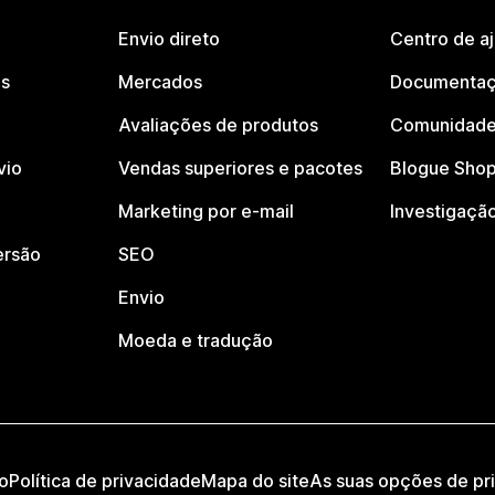
Envio direto
Centro de a
os
Mercados
Documentaç
Avaliações de produtos
Comunidade
vio
Vendas superiores e pacotes
Blogue Shop
Marketing por e-mail
Investigaçã
ersão
SEO
Envio
Moeda e tradução
o
Política de privacidade
Mapa do site
As suas opções de pr