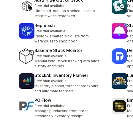
Auto Hide Out Of Stock
Cl
Free trial available
Fro
Hide sold-outs on a schedule, auto-
Fin
restore when restocked
you
Replenish
St
Free trial available
Fre
Restock smarter: pick lists from
Bac
warehouse to shop floor.
one
Baseline Stock Monitor
De
Free plan available
Fre
Manual zero-stock tracking with audit
Wa
history and filters
ap
StockAI: Inventory Planner
Lu
Free plan available
Fre
Inventory planner, forecast stockouts
Sma
and automate reorders
sal
PO Flow
Bi
Free trial available
Fre
Manage purchasing from order
Mul
creation to inventory receipt.
fro