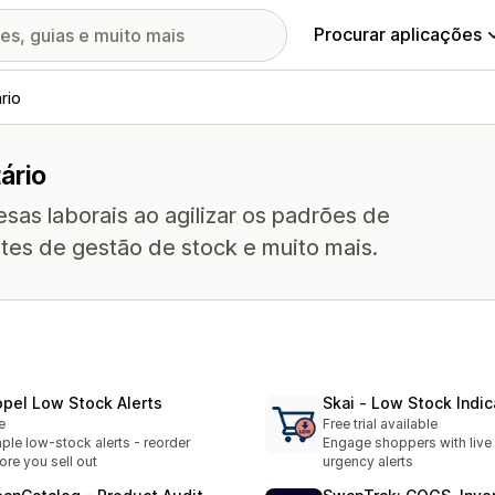
Procurar aplicações
rio
ário
sas laborais ao agilizar os padrões de
ntes de gestão de stock e muito mais.
opel Low Stock Alerts
Skai ‑ Low Stock Indic
e
Free trial available
ple low-stock alerts - reorder
Engage shoppers with live
ore you sell out
urgency alerts