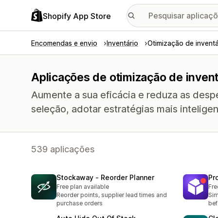
Shopify App Store
Encomendas e envio
Inventário
Otimização de inventá
Aplicações de otimização de invent
Aumente a sua eficácia e reduza as despe
seleção, adotar estratégias mais intelige
539 aplicações
Stockaway ‑ Reorder Planner
Pr
Free plan available
Fre
Reorder points, supplier lead times and
Sim
purchase orders
bef