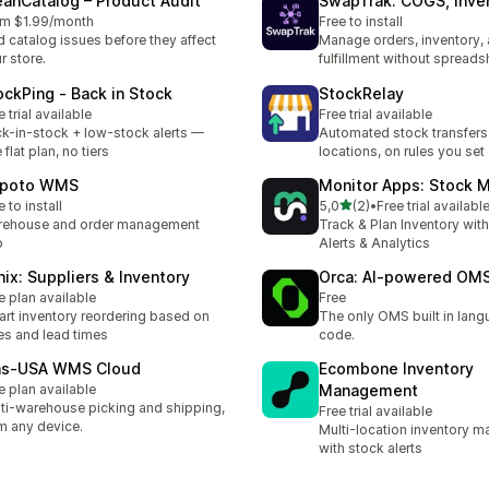
eanCatalog – Product Audit
SwapTrak: COGS, Inven
m $1.99/month
Free to install
d catalog issues before they affect
Manage orders, inventory,
r store.
fulfillment without spread
ockPing ‑ Back in Stock
StockRelay
e trial available
Free trial available
k-in-stock + low-stock alerts —
Automated stock transfer
 flat plan, no tiers
locations, on rules you set
poto WMS
Monitor Apps: Stock M
de 5 estrelas
e to install
5,0
(2)
•
Free trial availabl
2 total de avaliações
rehouse and order management
Track & Plan Inventory wit
p
Alerts & Analytics
nix: Suppliers & Inventory
Orca: AI‑powered OM
e plan available
Free
rt inventory reordering based on
The only OMS built in lang
es and lead times
code.
ns‑USA WMS Cloud
Ecombone Inventory
e plan available
Management
ti-warehouse picking and shipping,
Free trial available
m any device.
Multi-location inventory 
with stock alerts