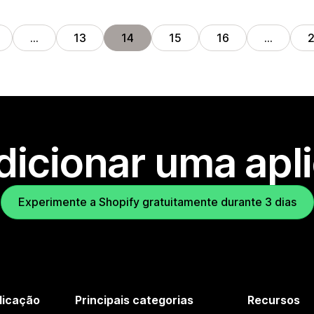
…
13
14
15
16
…
dicionar uma apl
Experimente a Shopify gratuitamente durante 3 dias
licação
Principais categorias
Recursos