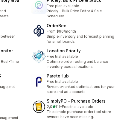
tory & AI
Pricely: Bulk Price & Stock
Free plan available
 and
Pricely ‑ Bulk Price Editor & Sale
sheets
Scheduler
OrderBee
From $90/month
s between
Simple inventory and forecast planning
for small brands
onitor
Location Priority
e
Free trial available
h Real-Time
Optimize order routing and balance
inventory across locations
S
ParetoHub
Free trial available
uage, not
Revenue-ranked optimisations for your
store and ad accounts
SimplyPO ‑ Purchase Orders
de 5 estrelas
2,0
(1)
•
Free trial available
1 total de avaliações
The simple purchase order tool store
owners have been missing.
management