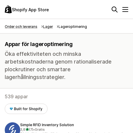
Shopify App Store
Order och leverans
Lager
Lageroptimering
Appar för lageroptimering
Öka effektiviteten och minska
arbetskostnaderna genom rationaliserade
plockrutiner och smartare
lagerhållningsstrategier.
539 appar
Built for Shopify
Simple RFID Inventory Solution
av 5 stjärnor
3,8
(7)
•
Gratis
7 recensioner totalt