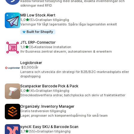
Rädda förlorad försäljning med snabba, exakta inventeringar och
sökningar med RFID
MB Low Stock Alert
av 5 stjärnor
5,0
(5)
•
Gratisplan tillgänglig
5 recensioner totalt
Varningar för lågt lagersaldo. Spåra låga lagersaldon enkelt
Built for Shopify
JTL ERP‑Connector
av 5 stjärnor
1,0
(3)
•
Kostenlose Installation
3 recensioner totalt
Ihr Business zentral steuern, automatisieren & erweitern
Logicbroker
$3,000/år
Lansera och utveckla din strategi för B2B/B2C-marknadsplats eller
dropshipping
Scanpacker Barcode Pick & Pack
av 5 stjärnor
5,0
(4)
•
Gratisplan tillgänglig
4 recensioner totalt
Streckkodsverifiera ordrar, batchplocka och skriv ut fraktetiketter
Organizely: Inventory Manager
Gratis testversion tillgänglig
Lager, prognoser och komponentspårning för små team
syncX: Easy SKU & Barcode Scan
av 5 stjärnor
3,7
(55)
•
Gratisplan tillgänglig
55 recensioner totalt