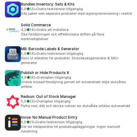
Bundles Inventory: Sets & Kits
av 5 stjärnor
5,0
(2)
•
Gratis testversion tillgänglig
2 recensioner totalt
Sälj paket som separata produkter med lagersynkronisering i realtid
Solid Commerce
av 5 stjärnor
4,2
(4)
•
Gratis att installera
4 recensioner totalt
Öka försäljningen och effektivisera driften på flera
marknadsplatser
MB: Barcode Labels & Generator
av 5 stjärnor
5,0
(4)
•
Gratis testversion tillgänglig
4 recensioner totalt
Skriv ut etiketter för produkter. Streckkodsgenerator & SKU-
generator
Publish or Hide Products X
av 5 stjärnor
4,9
(6)
•
Gratisplan tillgänglig
6 recensioner totalt
Undvik missad försäljning genom att automatiskt dölja slutsålda
artiklar
Redsun: Out of Stock Manager
av 5 stjärnor
5,0
(2)
•
Gratisplan tillgänglig
2 recensioner totalt
Flytta ned, dölj och skicka notiser om slutsålda artiklar automatiskt
Invoe: No Manual Product Entry
av 5 stjärnor
5,0
(1)
•
Gratis testversion tillgänglig
1 recensioner totalt
Gör om inköpsordrar till produktuppläggningar. Ingen manuell
inmatning.