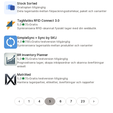
Stock Sorted
Gratisplan tillgänglig
Dela lagersaldo mellan förpackningsstorlekar, paket och varianter
TagMatiks RFID Connect 3.0
av 5 stjärnor
5,0
(1)
•
Gratis
1 recensioner totalt
Synkronisera RFID-skannat fysiskt lager med din webbutik.
SimpleSync » Sync by SKU
av 5 stjärnor
4,0
(19)
•
Gratis testversion tillgänglig
19 recensioner totalt
Synkronisera lagersaldo mellan produkter och varianter
BR Inventory Planner
av 5 stjärnor
5,0
(1)
•
Gratis testversion tillgänglig
1 recensioner totalt
Prognostisera lager, skapa inköpsordrar och skanna överföringar
enkelt
MatriXed
av 5 stjärnor
5,0
(1)
•
Gratis testversion tillgänglig
1 recensioner totalt
Hantera lagerpartier, etiketter, överföringar och rapporter
1
4
5
6
7
23