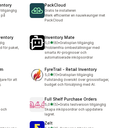
ventory
PackCloud
tillgänglig
Gratis te installeren
r på
Werk efficienter en nauwkeuriger met
PackCloud
ventory
Inventory Mate
av 5 stjärnor
lig
5,0
(6)
•
Gratisplan tillgänglig
6 recensioner totalt
d för paket,
Problemfria ombeställningar med
smarta AI-prognoser och
automatiserade inköpsordrar
rm
FyreTrail ‑ Retail Inventory
av 5 stjärnor
5,0
(1)
•
Gratisplan tillgänglig
1 recensioner totalt
jare för att
Fullständig översikt över grossistlager,
.
budget och försäljning med AI.
Full Shelf Purchase Orders
av 5 stjärnor
a
5,0
(5)
•
Gratis testversion tillgänglig
5 recensioner totalt
r och
Skapa inköpsordrar och uppdatera
lagret.
Zelt