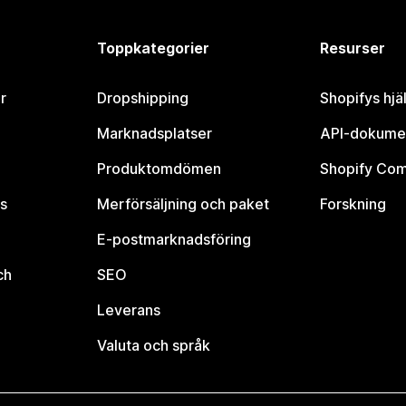
Toppkategorier
Resurser
r
Dropshipping
Shopifys hjä
Marknadsplatser
API-dokume
Produktomdömen
Shopify Co
s
Merförsäljning och paket
Forskning
E-postmarknadsföring
ch
SEO
Leverans
Valuta och språk