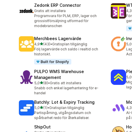
Zedonk ERP Connector
WT
Gratis att installera
4,3
21 
Programvara för PLM, ERP, lager och
För
grossistförsäljning utformad för
gen
modebranschen
Merchbees Lagervärde
In
av 5 stjärnor
4,9
(43)
•
Gratisplan tillgänglig
5,0
43 recensioner totalt
5 r
Följ lagervärde och saldo i realtid och
Lag
historiskt.
Act
Built for Shopify
PULPO WMS Warehouse
Pl
Management
5,0
1 r
Mig
av 5 stjärnor
5,0
(8)
•
Gratis att installera
8 recensioner totalt
lag
Snabb och enkel lagerhantering för e-
handel
Batchly: Lot & Expiry Tracking
Mo
av 5 stjärnor
5,0
(1)
•
Gratisplan tillgänglig
4,3
1 recensioner totalt
25 
Partispårning, utgångsdatum och
AI-
spårbarhet redo för återkallelser.
på 
ShipOut
Ho