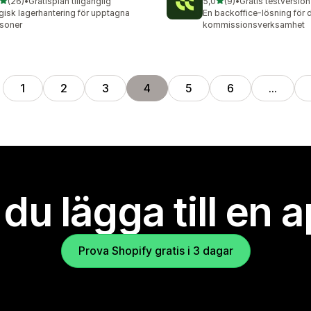
av 5 stjärnor
av 5 stjärnor
(26)
•
Gratisplan tillgänglig
5,0
(9)
•
Gratis testversion 
recensioner totalt
9 recensioner totalt
isk lagerhantering för upptagna
En backoffice-lösning för 
soner
kommissionsverksamhet
1
2
3
4
5
6
…
l du lägga till en 
Prova Shopify gratis i 3 dagar