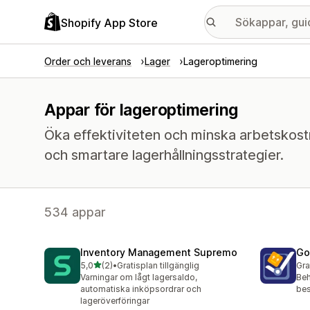
Shopify App Store
Order och leverans
Lager
Lageroptimering
Appar för lageroptimering
Öka effektiviteten och minska arbetskost
och smartare lagerhållningsstrategier.
534 appar
Inventory Management Supremo
Go
av 5 stjärnor
5,0
(2)
•
Gratisplan tillgänglig
Gra
2 recensioner totalt
Varningar om lågt lagersaldo,
Beh
automatiska inköpsordrar och
bes
lageröverföringar