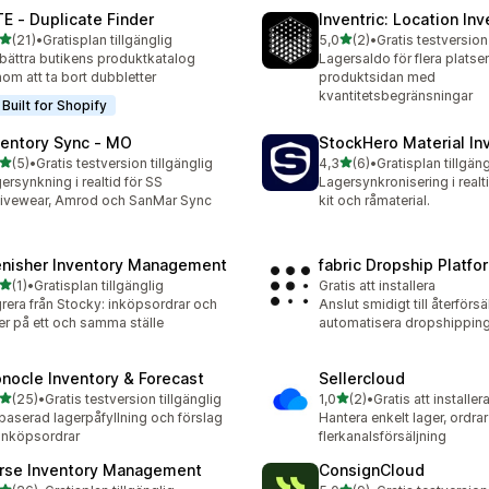
E ‑ Duplicate Finder
Inventric: Location In
av 5 stjärnor
av 5 stjärnor
(21)
•
Gratisplan tillgänglig
5,0
(2)
•
Gratis testversion 
recensioner totalt
2 recensioner totalt
bättra butikens produktkatalog
Lagersaldo för flera platse
om att ta bort dubbletter
produktsidan med
kvantitetsbegränsningar
Built for Shopify
ventory Sync ‑ MO
StockHero Material In
av 5 stjärnor
av 5 stjärnor
(5)
•
Gratis testversion tillgänglig
4,3
(6)
•
Gratisplan tillgäng
ecensioner totalt
6 recensioner totalt
ersynkning i realtid för SS
Lagersynkronisering i realti
ivewear, Amrod och SanMar Sync
kit och råmaterial.
enisher Inventory Management
fabric Dropship Platfo
av 5 stjärnor
(1)
•
Gratisplan tillgänglig
Gratis att installera
ecensioner totalt
rera från Stocky: inköpsordrar och
Anslut smidigt till återförsäl
er på ett och samma ställe
automatisera dropshipping
nocle Inventory & Forecast
Sellercloud
av 5 stjärnor
av 5 stjärnor
(25)
•
Gratis testversion tillgänglig
1,0
(2)
•
Gratis att installer
recensioner totalt
2 recensioner totalt
baserad lagerpåfyllning och förslag
Hantera enkelt lager, ordra
inköpsordrar
flerkanalsförsäljning
rse Inventory Management
ConsignCloud