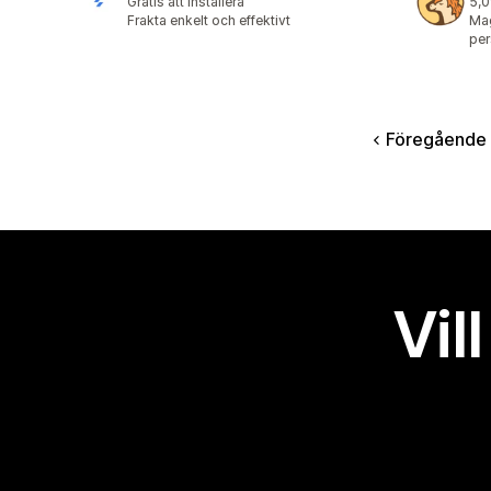
Gratis att installera
5,0
26 
Frakta enkelt och effektivt
Mag
per
Föregående
Vil