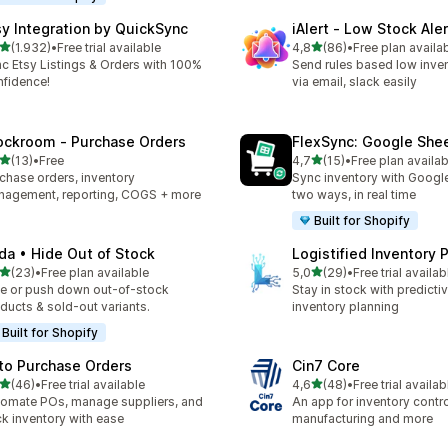
sy Integration by QuickSync
iAlert ‑ Low Stock Aler
5 yıldız üzerinden
5 yıldız üzerinden
(1.932)
•
Free trial available
4,8
(86)
•
Free plan availa
lam 1932 değerlendirme
toplam 86 değerlendirme
c Etsy Listings & Orders with 100%
Send rules based low inven
fidence!
via email, slack easily
ockroom ‑ Purchase Orders
FlexSync: Google She
5 yıldız üzerinden
5 yıldız üzerinden
(13)
•
Free
4,7
(15)
•
Free plan availab
lam 13 değerlendirme
toplam 15 değerlendirme
chase orders, inventory
Sync inventory with Googl
agement, reporting, COGS + more
two ways, in real time
Built for Shopify
da • Hide Out of Stock
Logistified Inventory 
5 yıldız üzerinden
5 yıldız üzerinden
(23)
•
Free plan available
5,0
(29)
•
Free trial availab
lam 23 değerlendirme
toplam 29 değerlendirme
e or push down out-of-stock
Stay in stock with predicti
ducts & sold-out variants.
inventory planning
Built for Shopify
to Purchase Orders
Cin7 Core
5 yıldız üzerinden
5 yıldız üzerinden
(46)
•
Free trial available
4,6
(48)
•
Free trial availab
lam 46 değerlendirme
toplam 48 değerlendirme
omate POs, manage suppliers, and
An app for inventory control,
ck inventory with ease
manufacturing and more