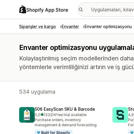
Shopify App Store
Siparişler ve kargo
Envanter
Envanter optimizasyonu
Envanter optimizasyonu uygulamala
Kolaylaştırılmış seçim modellerinden daha a
yöntemlerle verimliliğinizi artırın ve iş gücü
534 uygulama
506 EasyScan SKU & Barcode
St
5 yıldız üzerinden
5,0
(332)
•
Free trial available
4,9
toplam 332 değerlendirme
top
Purchase orders, inventory
Pur
management & demand forecasting
For
Built for Shopify