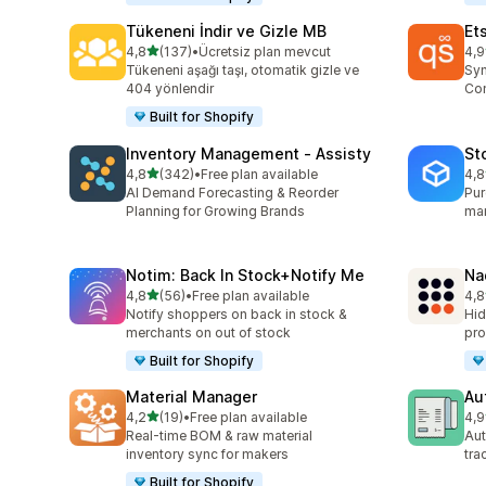
Tükeneni İndir ve Gizle MB
Et
5 yıldız üzerinden
4,8
(137)
•
Ücretsiz plan mevcut
4,9
toplam 137 değerlendirme
top
Tükeneni aşağı taşı, otomatik gizle ve
Syn
404 yönlendir
Con
Built for Shopify
Inventory Management ‑ Assisty
St
5 yıldız üzerinden
4,8
(342)
•
Free plan available
4,8
toplam 342 değerlendirme
top
AI Demand Forecasting & Reorder
Pur
Planning for Growing Brands
man
Notim: Back In Stock+Notify Me
Na
5 yıldız üzerinden
4,8
(56)
•
Free plan available
4,8
toplam 56 değerlendirme
top
Notify shoppers on back in stock &
Hid
merchants on out of stock
pro
Built for Shopify
Material Manager
Au
5 yıldız üzerinden
4,2
(19)
•
Free plan available
4,9
toplam 19 değerlendirme
top
Real-time BOM & raw material
Aut
inventory sync for makers
tra
Built for Shopify