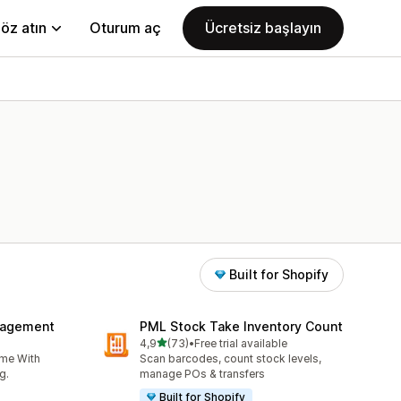
öz atın
Oturum aç
Ücretsiz başlayın
Built for Shopify
nagement
PML Stock Take Inventory Count
5 yıldız üzerinden
4,9
(73)
•
Free trial available
toplam 73 değerlendirme
ime With
Scan barcodes, count stock levels,
g.
manage POs & transfers
Built for Shopify