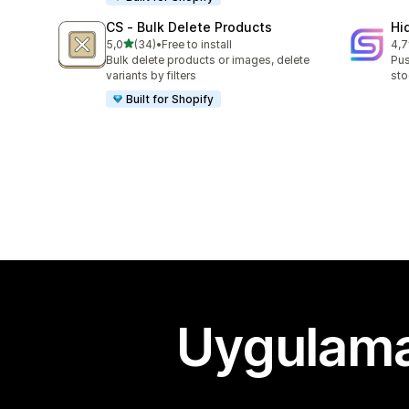
CS ‑ Bulk Delete Products
Hi
5 yıldız üzerinden
5,0
(34)
•
Free to install
4,7
toplam 34 değerlendirme
top
Bulk delete products or images, delete
Pus
variants by filters
sto
Built for Shopify
Uygulama