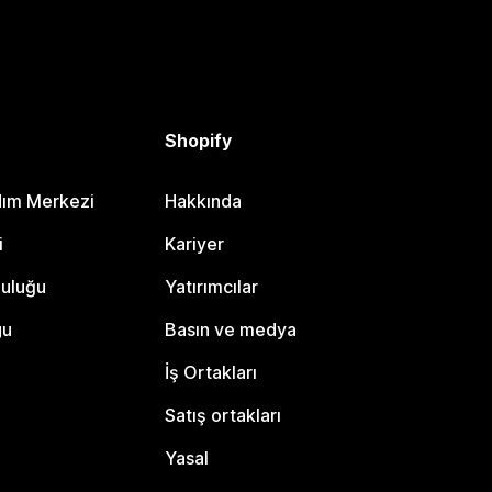
Shopify
dım Merkezi
Hakkında
i
Kariyer
luluğu
Yatırımcılar
gu
Basın ve medya
İş Ortakları
Satış ortakları
Yasal