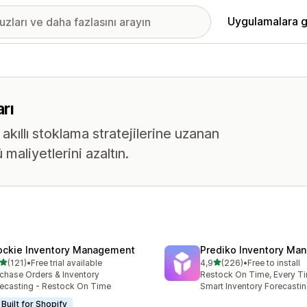
Uygulamalara g
rı
kıllı stoklama stratejilerine uzanan
 maliyetlerini azaltın.
ockie Inventory Management
Prediko Inventory Ma
5 yıldız üzerinden
5 yıldız üzerinden
(121)
•
Free trial available
4,9
(226)
•
Free to install
lam 121 değerlendirme
toplam 226 değerlendirme
chase Orders & Inventory
Restock On Time, Every T
ecasting - Restock On Time
Smart Inventory Forecastin
Built for Shopify