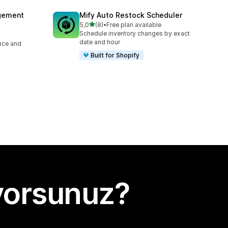
agement
Mify Auto Restock Scheduler
5 yıldız üzerinden
5,0
(8)
•
Free plan available
toplam 8 değerlendirme
Schedule inventory changes by exact
date and hour
ence and
Built for Shopify
yorsunuz?