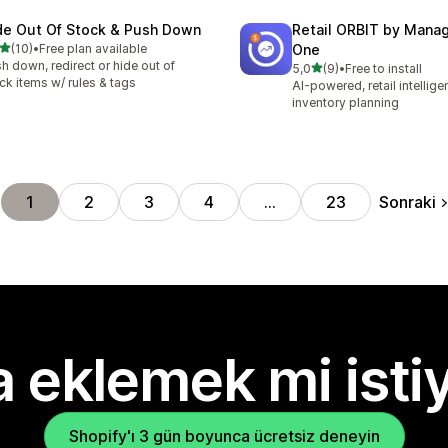
de Out Of Stock & Push Down
Retail ORBIT by Man
5 yıldız üzerinden
(10)
•
Free plan available
One
lam 10 değerlendirme
h down, redirect or hide out of
5 yıldız üzerinden
5,0
(9)
•
Free to install
toplam 9 değerlendirme
ck items w/ rules & tags
AI-powered, retail intellig
inventory planning
Sonraki
1
2
3
4
…
23
 eklemek mi isti
Shopify'ı 3 gün boyunca ücretsiz deneyin