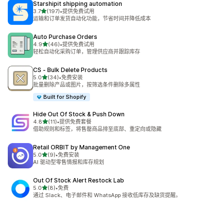
Starshipit shipping automation
星（满分 5 星）
3.7
(197)
•
提供免费试用
总共 197 条评论
运输和订单发货自动化功能，节省时间并降低成本
Auto Purchase Orders
星（满分 5 星）
4.9
(46)
•
提供免费试用
总共 46 条评论
轻松自动化采购订单，管理供应商并跟踪库存
CS ‑ Bulk Delete Products
星（满分 5 星）
5.0
(34)
•
免费安装
总共 34 条评论
批量删除产品或图片，按筛选条件删除多属性
Built for Shopify
Hide Out Of Stock & Push Down
星（满分 5 星）
4.8
(11)
•
提供免费套餐
总共 11 条评论
借助规则和标签，将售罄商品排至底部、重定向或隐藏
Retail ORBIT by Management One
星（满分 5 星）
5.0
(9)
•
免费安装
总共 9 条评论
AI 驱动型零售情报和库存规划
Out Of Stock Alert Restock Lab
星（满分 5 星）
5.0
(8)
•
免费
总共 8 条评论
通过 Slack、电子邮件和 WhatsApp 接收低库存及缺货提醒。