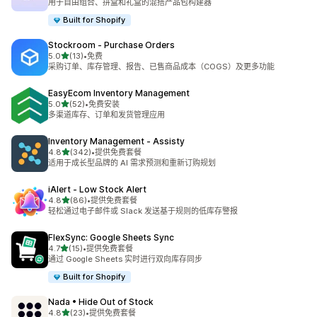
用于自由组合、拼盒和礼盒的混搭产品包构建器
Built for Shopify
Stockroom ‑ Purchase Orders
星（满分 5 星）
5.0
(13)
•
免费
总共 13 条评论
采购订单、库存管理、报告、已售商品成本（COGS）及更多功能
EasyEcom Inventory Management
星（满分 5 星）
5.0
(52)
•
免费安装
总共 52 条评论
多渠道库存、订单和发货管理应用
Inventory Management ‑ Assisty
星（满分 5 星）
4.8
(342)
•
提供免费套餐
总共 342 条评论
适用于成长型品牌的 AI 需求预测和重新订购规划
iAlert ‑ Low Stock Alert
星（满分 5 星）
4.8
(86)
•
提供免费套餐
总共 86 条评论
轻松通过电子邮件或 Slack 发送基于规则的低库存警报
FlexSync: Google Sheets Sync
星（满分 5 星）
4.7
(15)
•
提供免费套餐
总共 15 条评论
通过 Google Sheets 实时进行双向库存同步
Built for Shopify
Nada • Hide Out of Stock
星（满分 5 星）
4.8
(23)
•
提供免费套餐