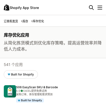
Shopify App Store
订单和发货
库存
库存优化
库存优化应用
从简化拣货模式到优化库存策略，提高运营效率并降
低人力成本。
541 个应用
Built for Shopify
506 EasyScan SKU & Barcode
星（满分 5 星）
5.0
(333)
•
提供免费试用
总共 333 条评论
采购订单、库存管理和需求预测
Built for Shopify