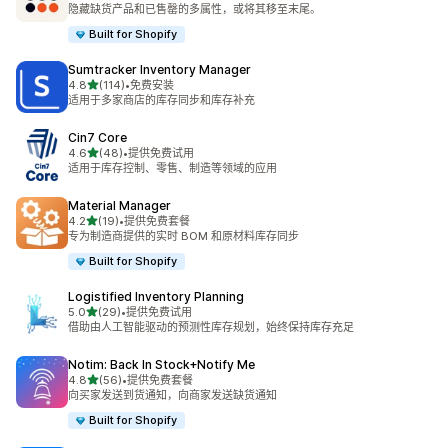
总共 23 条评论
隐藏缺货产品和已售罄的多属性，或将其移至末尾。
Built for Shopify
Sumtracker Inventory Manager
星（满分 5 星）
4.8
(114)
•
免费安装
总共 114 条评论
适用于多家商店的库存同步和库存补充
Cin7 Core
星（满分 5 星）
4.6
(48)
•
提供免费试用
总共 48 条评论
适用于库存控制、零售、制造等领域的应用
Material Manager
星（满分 5 星）
4.2
(19)
•
提供免费套餐
总共 19 条评论
专为制造商提供的实时 BOM 和原材料库存同步
Built for Shopify
Logistified Inventory Planning
星（满分 5 星）
5.0
(29)
•
提供免费试用
总共 29 条评论
借助由人工智能驱动的预测性库存规划，始终保持库存充足
Notim: Back In Stock+Notify Me
星（满分 5 星）
4.8
(56)
•
提供免费套餐
总共 56 条评论
向买家发送到货通知，向商家发送缺货通知
Built for Shopify