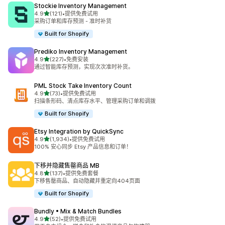
Stockie Inventory Management
星（满分 5 星）
4.9
(121)
•
提供免费试用
总共 121 条评论
采购订单和库存预测 - 准时补货
Built for Shopify
Prediko Inventory Management
星（满分 5 星）
4.9
(227)
•
免费安装
总共 227 条评论
通过智能库存预测，实现次次准时补货。
PML Stock Take Inventory Count
星（满分 5 星）
4.9
(73)
•
提供免费试用
总共 73 条评论
扫描条形码、清点库存水平、管理采购订单和调拨
Built for Shopify
Etsy Integration by QuickSync
星（满分 5 星）
4.9
(1,934)
•
提供免费试用
总共 1934 条评论
100% 安心同步 Etsy 产品信息和订单！
下移并隐藏售罄商品 MB
星（满分 5 星）
4.8
(137)
•
提供免费套餐
总共 137 条评论
下移售罄商品、自动隐藏并重定向404页面
Built for Shopify
Bundly • Mix & Match Bundles
星（满分 5 星）
4.9
(52)
•
提供免费试用
总共 52 条评论