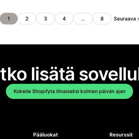
Seuraava
1
2
3
4
…
8
tko lisätä sovell
Kokeile Shopifyta ilmaiseksi kolmen päivän ajan
Pääluokat
Resurssit