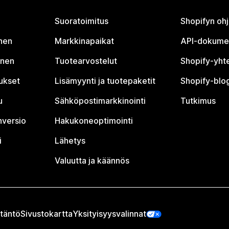
Suoratoimitus
Shopifyn oh
nen
Markkinapaikat
API-dokume
inen
Tuotearvostelut
Shopify-yht
tukset
Lisämyynti ja tuotepaketit
Shopify-blog
u
Sähköpostimarkkinointi
Tutkimus
nversio
Hakukoneoptimointi
i
Lähetys
Valuutta ja käännös
täntö
Sivustokartta
Yksityisyysvalinnat