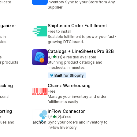
plicate
Inventory Sync to your Store from Any
Supplier
rganizer
Shipfusion Order Fulfillment
Free to install
s in
Scalable fulfillment to power your fast-
ules.
growing DTC brand.
Catalogs + LineSheets Pro B2B
/ 5 tähteä
e
4,1
(11)
•
Free trial available
11 arvostelua yhteensä
r products,
Stunning product catalogs and
linesheets in minutes.
Built for Shopify
racking
Chainz Warehousing
e
Free
serial
Manage your inventory and order
fulfillments easily
orting
inFlow Connector
/ 5 tähteä
e
1,5
(2)
•
Free
2 arvostelua yhteensä
ssues and
Sync your orders and inventory to
inFlow Inventory