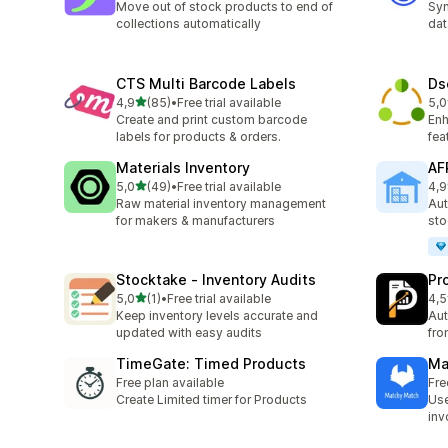
Move out of stock products to end of
Syn
collections automatically
dat
CTS Multi Barcode Labels
Ds
/ 5 tähteä
4,9
(85)
•
Free trial available
5,0
85 arvostelua yhteensä
48 
Create and print custom barcode
En
labels for products & orders.
fea
Materials Inventory
AF
/ 5 tähteä
5,0
(49)
•
Free trial available
4,9
49 arvostelua yhteensä
7 a
Raw material inventory management
Aut
for makers & manufacturers
sto
Stocktake ‑ Inventory Audits
Pr
/ 5 tähteä
5,0
(1)
•
Free trial available
4,5
1 arvostelua yhteensä
2 a
Keep inventory levels accurate and
Aut
updated with easy audits
fro
TimeGate: Timed Products
Ma
Free plan available
Fre
Create Limited timer for Products
Use
inv