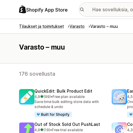
Shopify App Store
Tilaukset ja toimitukset
Varasto
Varasto – muu
Varasto – muu
176 sovellusta
QuickEdit: Bulk Product Edit
Ea
/ 5 tähteä
4,9
(99)
•
Free plan available
4,5
99 arvostelua yhteensä
69 
Save time bulk editing store data with
One
schedule & undo
pro
Built for Shopify
Out of Stock Sold Out PushLast
Co
/ 5 tähteä
4,9
(19)
•
Free trial available
4,3
19 arvostelua yhteensä
6 a