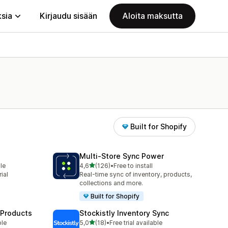
ksia
Kirjaudu sisään
Aloita maksutta
Built for Shopify
Multi‑Store Sync Power
/ 5 tähteä
le
4,6
(126)
•
Free to install
126 arvostelua yhteensä
ial
Real-time sync of inventory, products,
collections and more.
Built for Shopify
 Products
Stockistly Inventory Sync
/ 5 tähteä
ble
5,0
(18)
•
Free trial available
18 arvostelua yhteensä