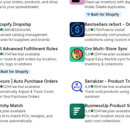
c your orders, products, and shop
Clean up inventory with du
a to your spreadsheets
finder. Delete duplicates.
Built for Shopify
copify Dropship
Bestsellers reSort ‑ O
/ 5 tähteä
/ 5 tähteä
(48)
•
$50/month
5,0
(70)
•
Free to install
arvostelua yhteensä
70 arvostelua yhteensä
hanced catalog management
Automatically sort product
tures for suppliers and brands
collections using custom r
R Advanced Fulfillment Rules
Gro Multi‑Store Sync
/ 5 tähteä
/ 5 tähteä
(7)
•
Free trial available
5,0
(2)
•
Free plan availabl
rvostelua yhteensä
2 arvostelua yhteensä
o-route & split orders by location,
Super Easy flexible sync fo
ck, tags or address
inventory & collections
Built for Shopify
ocuro | Auto Purchase Orders
Serializer ‑ Product T
/ 5 tähteä
/ 5 tähteä
(2)
•
Free trial available
4,9
(6)
•
Free trial availabl
rvostelua yhteensä
6 arvostelua yhteensä
omatically Adjust & Track Costs
Track sold products using 
m Your Purchase Orders
numbers
tchy Match
BusinessUp Product S
/ 5 tähteä
e plan available
5,0
(1)
•
Free plan availabl
1 arvostelua yhteensä
 AI to match POs, receipts, and
Fix multi-location stock i
oices automatically.
auto-sort collections.