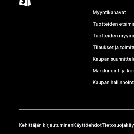
Myyntikanavat
Tuotteiden etsimi
Tuotteiden myym
Tilaukset ja toimi
Kaupan suunnittel
Markkinointi ja ko
Kaupan hallinnoint
Kehittäjän kirjautuminen
Käyttöehdot
Tietosuojakäy