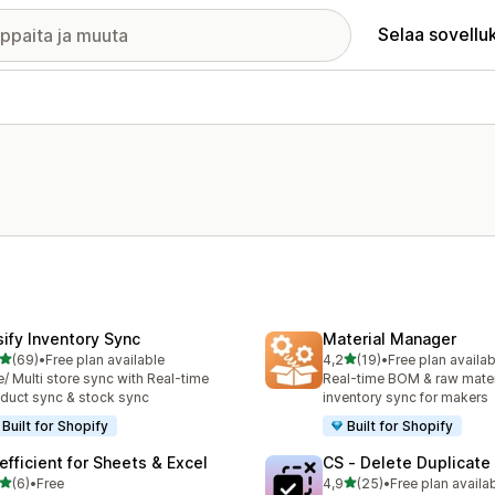
Selaa sovellu
sify Inventory Sync
Material Manager
/ 5 tähteä
/ 5 tähteä
(69)
•
Free plan available
4,2
(19)
•
Free plan availab
arvostelua yhteensä
19 arvostelua yhteensä
/ Multi store sync with Real-time
Real-time BOM & raw mater
duct sync & stock sync
inventory sync for makers
Built for Shopify
Built for Shopify
efficient for Sheets & Excel
CS ‑ Delete Duplicate
/ 5 tähteä
/ 5 tähteä
(6)
•
Free
4,9
(25)
•
Free plan availa
rvostelua yhteensä
25 arvostelua yhteensä