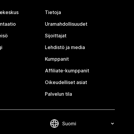
jekeskus
Tietoja
ntaatio
Uramahdollisuudet
eisö
Sijoittajat
i
Lehdistö ja media
Kumppanit
Affiliate-kumppanit
Oikeudelliset asiat
Palvelun tila