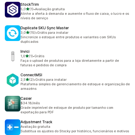
StockTrim
de 5 estrelas
5,0
(1)
•
Avaliação gratuita
1 avaliações ao todo
Alinhe a oferta à demanda e aumente o fluxo de caixa, o lucro e os
níveis de serviço
Duplicate SKU Sync Master
de 5 estrelas
3,0
(15)
•
Grátis para instalar
15 avaliações ao todo
Sincronize o estoque entre produtos e variantes com SKUs
duplicados
Invici
de 5 estrelas
1,0
(1)
•
Grátis
1 avaliações ao todo
Faça o upload de produtos para a loja diretamente a partir de
faturas e pedidos de compra
ConnectMSI
de 5 estrelas
2,5
(2)
•
Grátis para instalar
2 avaliações ao todo
Plataforma simples de gerenciamento de estoque e organização de
armazéns
Casier
$34.18/mês
Grade imprimível de estoque de produto por tamanho com
exportação para PDF
Adjustment Track
Avaliação gratuita
Substitua os ajustes do Stocky por histórico, funcionários e motivos