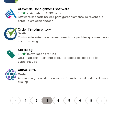
Aravenda Consignment Software
de 5 estrelas
5,0
(2)
•
A partir de $289/mês
2 avaliações ao todo
Software baseado na web para gerenciamento de revenda e
estoque em consignação
Order Time Inventory
Grátis
Controle de estoque e gerenciamento de pedidos que funcionam
como um relógio.
StockTag
de 5 estrelas
5,0
(1)
•
Avaliação gratuita
1 avaliações ao todo
Oculte automaticamente produtos esgotados de coleções
selecionadas
AltheaSuite
Grátis
Adicione a gestão de estoque e o fluxo de trabalho de pedidos à
sua loja
1
2
3
4
5
6
8