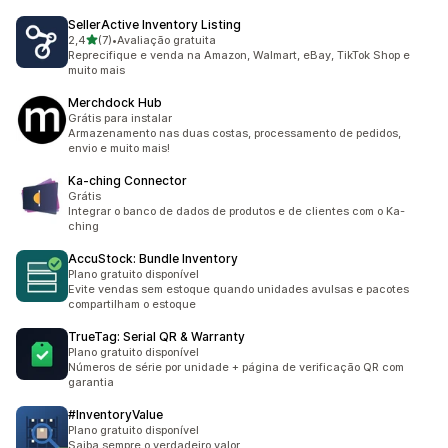
SellerActive Inventory Listing
de 5 estrelas
2,4
(7)
•
Avaliação gratuita
7 avaliações ao todo
Reprecifique e venda na Amazon, Walmart, eBay, TikTok Shop e
muito mais
Merchdock Hub
Grátis para instalar
Armazenamento nas duas costas, processamento de pedidos,
envio e muito mais!
Ka‑ching Connector
Grátis
Integrar o banco de dados de produtos e de clientes com o Ka-
ching
AccuStock: Bundle Inventory
Plano gratuito disponível
Evite vendas sem estoque quando unidades avulsas e pacotes
compartilham o estoque
TrueTag: Serial QR & Warranty
Plano gratuito disponível
Números de série por unidade + página de verificação QR com
garantia
#InventoryValue
Plano gratuito disponível
Saiba sempre o verdadeiro valor