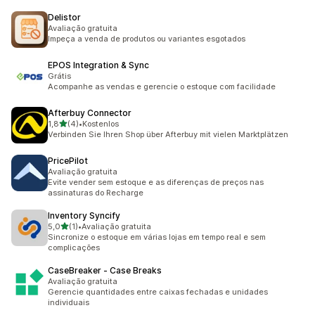
Delistor
Avaliação gratuita
Impeça a venda de produtos ou variantes esgotados
EPOS Integration & Sync
Grátis
Acompanhe as vendas e gerencie o estoque com facilidade
Afterbuy Connector
de 5 estrelas
1,8
(4)
•
Kostenlos
4 avaliações ao todo
Verbinden Sie Ihren Shop über Afterbuy mit vielen Marktplätzen
PricePilot
Avaliação gratuita
Evite vender sem estoque e as diferenças de preços nas
assinaturas do Recharge
Inventory Syncify
de 5 estrelas
5,0
(1)
•
Avaliação gratuita
1 avaliações ao todo
Sincronize o estoque em várias lojas em tempo real e sem
complicações
CaseBreaker ‑ Case Breaks
Avaliação gratuita
Gerencie quantidades entre caixas fechadas e unidades
individuais