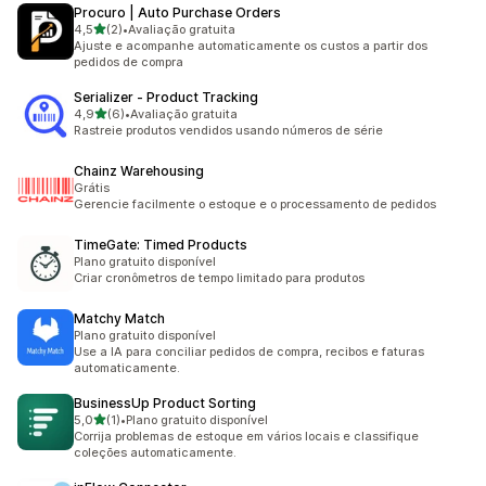
Procuro | Auto Purchase Orders
de 5 estrelas
4,5
(2)
•
Avaliação gratuita
2 avaliações ao todo
Ajuste e acompanhe automaticamente os custos a partir dos
pedidos de compra
Serializer ‑ Product Tracking
de 5 estrelas
4,9
(6)
•
Avaliação gratuita
6 avaliações ao todo
Rastreie produtos vendidos usando números de série
Chainz Warehousing
Grátis
Gerencie facilmente o estoque e o processamento de pedidos
TimeGate: Timed Products
Plano gratuito disponível
Criar cronômetros de tempo limitado para produtos
Matchy Match
Plano gratuito disponível
Use a IA para conciliar pedidos de compra, recibos e faturas
automaticamente.
BusinessUp Product Sorting
de 5 estrelas
5,0
(1)
•
Plano gratuito disponível
1 avaliações ao todo
Corrija problemas de estoque em vários locais e classifique
coleções automaticamente.