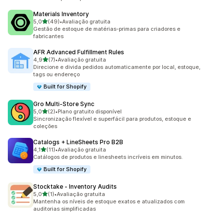
Materials Inventory
de 5 estrelas
5,0
(49)
•
Avaliação gratuita
49 avaliações ao todo
Gestão de estoque de matérias-primas para criadores e
fabricantes
AFR Advanced Fulfillment Rules
de 5 estrelas
4,9
(7)
•
Avaliação gratuita
7 avaliações ao todo
Direcione e divida pedidos automaticamente por local, estoque,
tags ou endereço
Built for Shopify
Gro Multi‑Store Sync
de 5 estrelas
5,0
(2)
•
Plano gratuito disponível
2 avaliações ao todo
Sincronização flexível e superfácil para produtos, estoque e
coleções
Catalogs + LineSheets Pro B2B
de 5 estrelas
4,1
(11)
•
Avaliação gratuita
11 avaliações ao todo
Catálogos de produtos e linesheets incríveis em minutos.
Built for Shopify
Stocktake ‑ Inventory Audits
de 5 estrelas
5,0
(1)
•
Avaliação gratuita
1 avaliações ao todo
Mantenha os níveis de estoque exatos e atualizados com
auditorias simplificadas