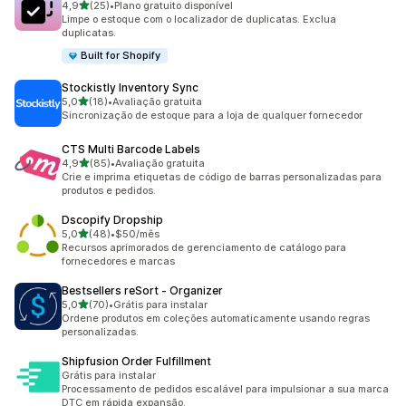
de 5 estrelas
4,9
(25)
•
Plano gratuito disponível
25 avaliações ao todo
Limpe o estoque com o localizador de duplicatas. Exclua
duplicatas.
Built for Shopify
Stockistly Inventory Sync
de 5 estrelas
5,0
(18)
•
Avaliação gratuita
18 avaliações ao todo
Sincronização de estoque para a loja de qualquer fornecedor
CTS Multi Barcode Labels
de 5 estrelas
4,9
(85)
•
Avaliação gratuita
85 avaliações ao todo
Crie e imprima etiquetas de código de barras personalizadas para
produtos e pedidos.
Dscopify Dropship
de 5 estrelas
5,0
(48)
•
$50/mês
48 avaliações ao todo
Recursos aprimorados de gerenciamento de catálogo para
fornecedores e marcas
Bestsellers reSort ‑ Organizer
de 5 estrelas
5,0
(70)
•
Grátis para instalar
70 avaliações ao todo
Ordene produtos em coleções automaticamente usando regras
personalizadas.
Shipfusion Order Fulfillment
Grátis para instalar
Processamento de pedidos escalável para impulsionar a sua marca
DTC em rápida expansão.