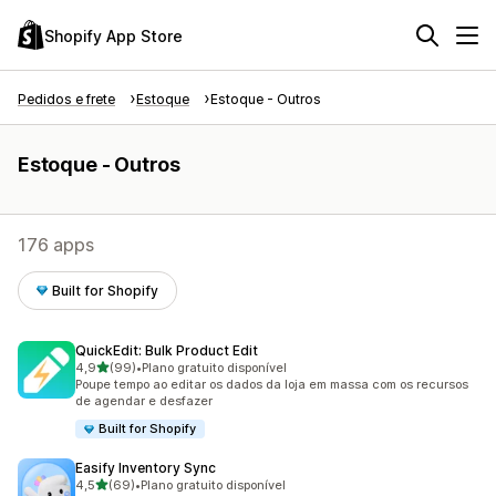
Shopify App Store
Pedidos e frete
Estoque
Estoque - Outros
Estoque - Outros
176 apps
Built for Shopify
QuickEdit: Bulk Product Edit
de 5 estrelas
4,9
(99)
•
Plano gratuito disponível
99 avaliações ao todo
Poupe tempo ao editar os dados da loja em massa com os recursos
de agendar e desfazer
Built for Shopify
Easify Inventory Sync
de 5 estrelas
4,5
(69)
•
Plano gratuito disponível
69 avaliações ao todo