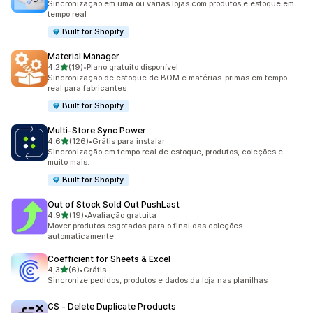
Sincronização em uma ou várias lojas com produtos e estoque em
tempo real
Built for Shopify
Material Manager
de 5 estrelas
4,2
(19)
•
Plano gratuito disponível
19 avaliações ao todo
Sincronização de estoque de BOM e matérias-primas em tempo
real para fabricantes
Built for Shopify
Multi‑Store Sync Power
de 5 estrelas
4,6
(126)
•
Grátis para instalar
126 avaliações ao todo
Sincronização em tempo real de estoque, produtos, coleções e
muito mais.
Built for Shopify
Out of Stock Sold Out PushLast
de 5 estrelas
4,9
(19)
•
Avaliação gratuita
19 avaliações ao todo
Mover produtos esgotados para o final das coleções
automaticamente
Coefficient for Sheets & Excel
de 5 estrelas
4,3
(6)
•
Grátis
6 avaliações ao todo
Sincronize pedidos, produtos e dados da loja nas planilhas
CS ‑ Delete Duplicate Products