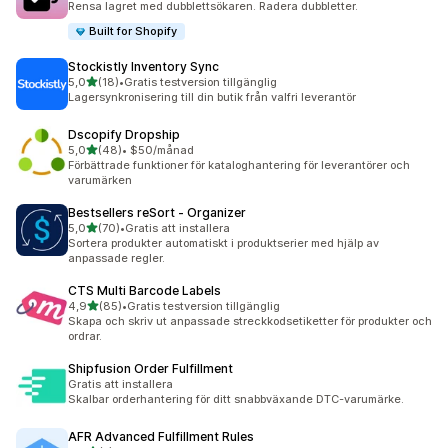
Rensa lagret med dubblettsökaren. Radera dubbletter.
Built for Shopify
Stockistly Inventory Sync
av 5 stjärnor
5,0
(18)
•
Gratis testversion tillgänglig
18 recensioner totalt
Lagersynkronisering till din butik från valfri leverantör
Dscopify Dropship
av 5 stjärnor
5,0
(48)
•
$50/månad
48 recensioner totalt
Förbättrade funktioner för kataloghantering för leverantörer och
varumärken
Bestsellers reSort ‑ Organizer
av 5 stjärnor
5,0
(70)
•
Gratis att installera
70 recensioner totalt
Sortera produkter automatiskt i produktserier med hjälp av
anpassade regler.
CTS Multi Barcode Labels
av 5 stjärnor
4,9
(85)
•
Gratis testversion tillgänglig
85 recensioner totalt
Skapa och skriv ut anpassade streckkodsetiketter för produkter och
ordrar.
Shipfusion Order Fulfillment
Gratis att installera
Skalbar orderhantering för ditt snabbväxande DTC-varumärke.
AFR Advanced Fulfillment Rules