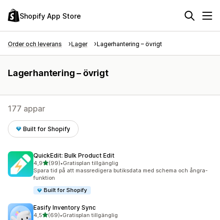
Shopify App Store
Order och leverans
Lager
Lagerhantering – övrigt
Lagerhantering – övrigt
177 appar
Built for Shopify
QuickEdit: Bulk Product Edit
av 5 stjärnor
4,9
(99)
•
Gratisplan tillgänglig
99 recensioner totalt
Spara tid på att massredigera butiksdata med schema och ångra-
funktion
Built for Shopify
Easify Inventory Sync
av 5 stjärnor
4,5
(69)
•
Gratisplan tillgänglig
69 recensioner totalt