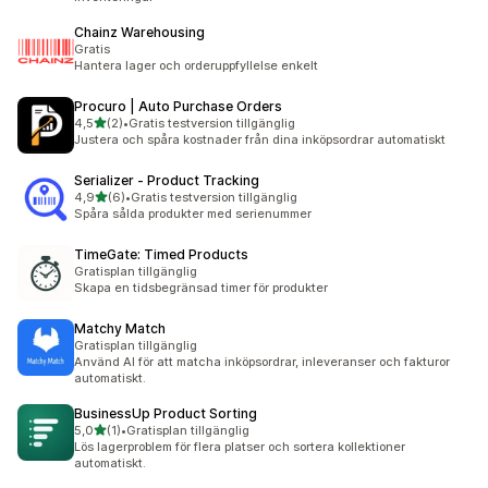
Chainz Warehousing
Gratis
Hantera lager och orderuppfyllelse enkelt
Procuro | Auto Purchase Orders
av 5 stjärnor
4,5
(2)
•
Gratis testversion tillgänglig
2 recensioner totalt
Justera och spåra kostnader från dina inköpsordrar automatiskt
Serializer ‑ Product Tracking
av 5 stjärnor
4,9
(6)
•
Gratis testversion tillgänglig
6 recensioner totalt
Spåra sålda produkter med serienummer
TimeGate: Timed Products
Gratisplan tillgänglig
Skapa en tidsbegränsad timer för produkter
Matchy Match
Gratisplan tillgänglig
Använd AI för att matcha inköpsordrar, inleveranser och fakturor
automatiskt.
BusinessUp Product Sorting
av 5 stjärnor
5,0
(1)
•
Gratisplan tillgänglig
1 recensioner totalt
Lös lagerproblem för flera platser och sortera kollektioner
automatiskt.