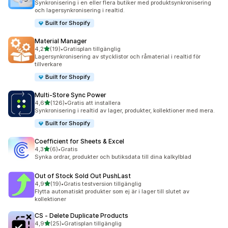
Synkronisering i en eller flera butiker med produktsynkronisering
och lagersynkronisering i realtid.
Built for Shopify
Material Manager
av 5 stjärnor
4,2
(19)
•
Gratisplan tillgänglig
19 recensioner totalt
Lagersynkronisering av stycklistor och råmaterial i realtid för
tillverkare
Built for Shopify
Multi‑Store Sync Power
av 5 stjärnor
4,6
(126)
•
Gratis att installera
126 recensioner totalt
Synkronisering i realtid av lager, produkter, kollektioner med mera.
Built for Shopify
Coefficient for Sheets & Excel
av 5 stjärnor
4,3
(6)
•
Gratis
6 recensioner totalt
Synka ordrar, produkter och butiksdata till dina kalkylblad
Out of Stock Sold Out PushLast
av 5 stjärnor
4,9
(19)
•
Gratis testversion tillgänglig
19 recensioner totalt
Flytta automatiskt produkter som ej är i lager till slutet av
kollektioner
CS ‑ Delete Duplicate Products
av 5 stjärnor
4,9
(25)
•
Gratisplan tillgänglig
25 recensioner totalt