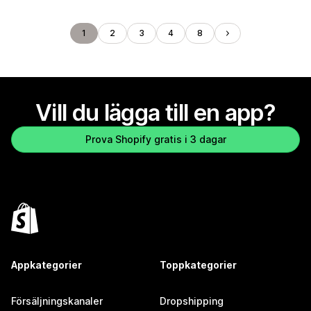
1
2
3
4
8
Vill du lägga till en app?
Prova Shopify gratis i 3 dagar
Appkategorier
Toppkategorier
Försäljningskanaler
Dropshipping