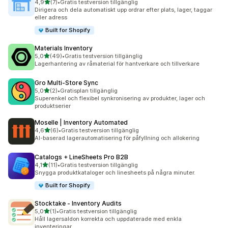
av 5 stjärnor
4,9
(7)
•
Gratis testversion tillgänglig
7 recensioner totalt
Dirigera och dela automatiskt upp ordrar efter plats, lager, taggar
eller adress
Built for Shopify
Materials Inventory
av 5 stjärnor
5,0
(49)
•
Gratis testversion tillgänglig
49 recensioner totalt
Lagerhantering av råmaterial för hantverkare och tillverkare
Gro Multi‑Store Sync
av 5 stjärnor
5,0
(2)
•
Gratisplan tillgänglig
2 recensioner totalt
Superenkel och flexibel synkronisering av produkter, lager och
produktserier
Moselle | Inventory Automated
av 5 stjärnor
4,6
(6)
•
Gratis testversion tillgänglig
6 recensioner totalt
AI-baserad lagerautomatisering för påfyllning och allokering
Catalogs + LineSheets Pro B2B
av 5 stjärnor
4,1
(11)
•
Gratis testversion tillgänglig
11 recensioner totalt
Snygga produktkataloger och linesheets på några minuter.
Built for Shopify
Stocktake ‑ Inventory Audits
av 5 stjärnor
5,0
(1)
•
Gratis testversion tillgänglig
1 recensioner totalt
Håll lagersaldon korrekta och uppdaterade med enkla
inventeringar