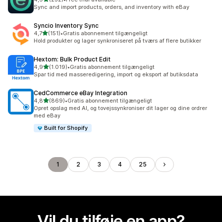
232 anmeldelser i alt
Sync and import products, orders, and inventory with eBay
Syncio Inventory Sync
ud af 5 stjerner
4,7
(151)
•
Gratis abonnement tilgængeligt
151 anmeldelser i alt
Hold produkter og lager synkroniseret på tværs af flere butikker
Hextom: Bulk Product Edit
ud af 5 stjerner
4,9
(1.019)
•
Gratis abonnement tilgængeligt
1019 anmeldelser i alt
Spar tid med masseredigering, import og eksport af butiksdata
CedCommerce eBay Integration
ud af 5 stjerner
4,8
(869)
•
Gratis abonnement tilgængeligt
869 anmeldelser i alt
Opret opslag med AI, og tovejssynkroniser dit lager og dine ordrer
med eBay
Built for Shopify
1
2
3
4
25
Vil du tilføje en app?