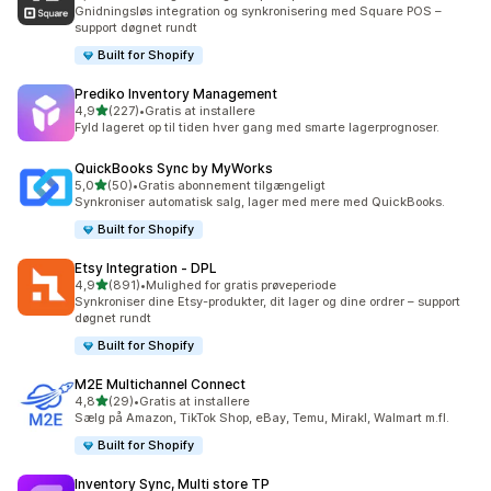
219 anmeldelser i alt
Gnidningsløs integration og synkronisering med Square POS –
support døgnet rundt
Built for Shopify
Prediko Inventory Management
ud af 5 stjerner
4,9
(227)
•
Gratis at installere
227 anmeldelser i alt
Fyld lageret op til tiden hver gang med smarte lagerprognoser.
QuickBooks Sync by MyWorks
ud af 5 stjerner
5,0
(50)
•
Gratis abonnement tilgængeligt
50 anmeldelser i alt
Synkroniser automatisk salg, lager med mere med QuickBooks.
Built for Shopify
Etsy Integration ‑ DPL
ud af 5 stjerner
4,9
(891)
•
Mulighed for gratis prøveperiode
891 anmeldelser i alt
Synkroniser dine Etsy-produkter, dit lager og dine ordrer – support
døgnet rundt
Built for Shopify
M2E Multichannel Connect
ud af 5 stjerner
4,8
(29)
•
Gratis at installere
29 anmeldelser i alt
Sælg på Amazon, TikTok Shop, eBay, Temu, Mirakl, Walmart m.fl.
Built for Shopify
Inventory Sync, Multi store TP