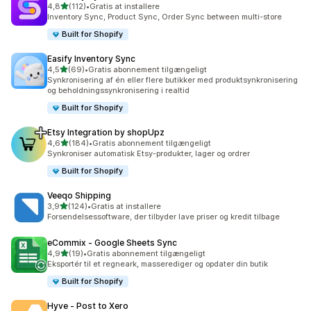
ud af 5 stjerner
4,8
(112)
•
Gratis at installere
112 anmeldelser i alt
Inventory Sync, Product Sync, Order Sync between multi-store
Built for Shopify
Easify Inventory Sync
ud af 5 stjerner
4,5
(69)
•
Gratis abonnement tilgængeligt
69 anmeldelser i alt
Synkronisering af én eller flere butikker med produktsynkronisering
og beholdningssynkronisering i realtid
Built for Shopify
Etsy Integration by shopUpz
ud af 5 stjerner
4,6
(184)
•
Gratis abonnement tilgængeligt
184 anmeldelser i alt
Synkroniser automatisk Etsy-produkter, lager og ordrer
Built for Shopify
Veeqo Shipping
ud af 5 stjerner
3,9
(124)
•
Gratis at installere
124 anmeldelser i alt
Forsendelsessoftware, der tilbyder lave priser og kredit tilbage
eCommix ‑ Google Sheets Sync
ud af 5 stjerner
4,9
(19)
•
Gratis abonnement tilgængeligt
19 anmeldelser i alt
Eksportér til et regneark, masserediger og opdater din butik
Built for Shopify
Hyve ‑ Post to Xero