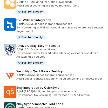
ud af 5 stjerner
5,0
(44)
•
Mulighed for gratis prøveperiode
44 anmeldelser i alt
Automatiser bogføring af salg og regnskab i Xero
Built for Shopify
DPL Walmart Integration
ud af 5 stjerner
4,9
(97)
•
Mulighed for gratis prøveperiode
97 anmeldelser i alt
Synkronisering af Walmart-produkter, -lager og -ordrer med support
døgnet rundt
Built for Shopify
Amazon, eBay, Etsy — Salestio
ud af 5 stjerner
4,5
(80)
•
Gratis at installere
80 anmeldelser i alt
Synkroniser ordrer fra markedspladser, og eksportér produkter til
Amazon, eBay og Etsy
Built for Shopify
Webgility x QuickBooks Desktop
ud af 5 stjerner
4,9
(476)
•
Mulighed for gratis prøveperiode
476 anmeldelser i alt
Automatiser regnskab, lagerstyring og afstemning af udbetalinger
Etsy Integration by QuickSync
ud af 5 stjerner
4,9
(1.933)
•
Mulighed for gratis prøveperiode
1933 anmeldelser i alt
Synkroniser Etsy-opslag og -ordrer med 100 % sikkerhed!
eBay Sync & Importer LionzApps
ud af 5 stjerner
4,9
(232)
•
Free trial available