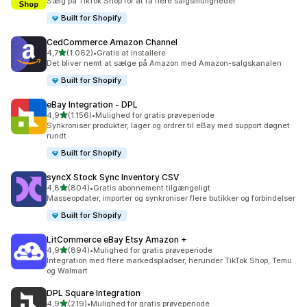
Sælg på TikTok Shop for at få flere salgsmuligheder
Built for Shopify
CedCommerce Amazon Channel
ud af 5 stjerner
4,7
(1.062)
•
Gratis at installere
1062 anmeldelser i alt
Det bliver nemt at sælge på Amazon med Amazon-salgskanalen
Built for Shopify
eBay Integration ‑ DPL
ud af 5 stjerner
4,9
(1.156)
•
Mulighed for gratis prøveperiode
1156 anmeldelser i alt
Synkroniser produkter, lager og ordrer til eBay med support døgnet
rundt
Built for Shopify
syncX Stock Sync Inventory CSV
ud af 5 stjerner
4,8
(804)
•
Gratis abonnement tilgængeligt
804 anmeldelser i alt
Masseopdater, importer og synkroniser flere butikker og forbindelser
Built for Shopify
LitCommerce eBay Etsy Amazon +
ud af 5 stjerner
4,9
(894)
•
Mulighed for gratis prøveperiode
894 anmeldelser i alt
Integration med flere markedspladser, herunder TikTok Shop, Temu
og Walmart
DPL Square Integration
ud af 5 stjerner
4,9
(219)
•
Mulighed for gratis prøveperiode