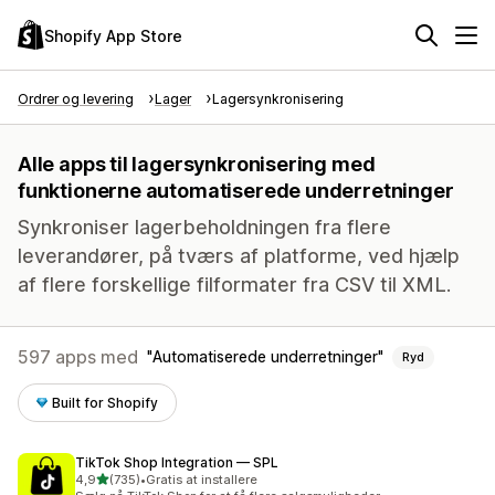
Shopify App Store
Ordrer og levering
Lager
Lagersynkronisering
Alle apps til lagersynkronisering med
funktionerne automatiserede underretninger
Synkroniser lagerbeholdningen fra flere
leverandører, på tværs af platforme, ved hjælp
af flere forskellige filformater fra CSV til XML.
597 apps med
Automatiserede underretninger
Ryd
Built for Shopify
TikTok Shop Integration — SPL
ud af 5 stjerner
4,9
(735)
•
Gratis at installere
735 anmeldelser i alt