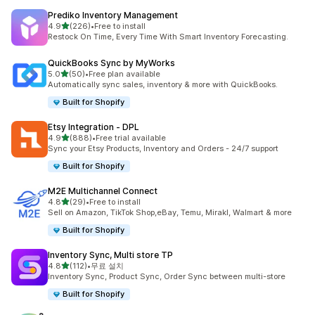
Prediko Inventory Management
별 5개 중
4.9
(226)
•
Free to install
총 리뷰 226개
Restock On Time, Every Time With Smart Inventory Forecasting.
QuickBooks Sync by MyWorks
별 5개 중
5.0
(50)
•
Free plan available
총 리뷰 50개
Automatically sync sales, inventory & more with QuickBooks.
Built for Shopify
Etsy Integration ‑ DPL
별 5개 중
4.9
(888)
•
Free trial available
총 리뷰 888개
Sync your Etsy Products, Inventory and Orders - 24/7 support
Built for Shopify
M2E Multichannel Connect
별 5개 중
4.8
(29)
•
Free to install
총 리뷰 29개
Sell on Amazon, TikTok Shop,eBay, Temu, Mirakl, Walmart & more
Built for Shopify
Inventory Sync, Multi store TP
별 5개 중
4.8
(112)
•
무료 설치
총 리뷰 112개
Inventory Sync, Product Sync, Order Sync between multi-store
Built for Shopify