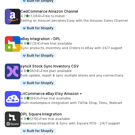
Built for Shopify
CedCommerce Amazon Channel
별 5개 중
4.7
(1,064)
•
Free to install
총 리뷰 1064개
Selling on Amazon becomes Easy with the Amazon Sales Channel
Built for Shopify
eBay Integration ‑ DPL
별 5개 중
4.9
(1,154)
•
Free trial available
총 리뷰 1154개
Sync products, Inventory and Orders to eBay with 24/7 support
Built for Shopify
syncX Stock Sync Inventory CSV
별 5개 중
4.8
(804)
•
Free plan available
총 리뷰 804개
Bulk update, import & sync multiple stores and any connections
Built for Shopify
LitCommerce eBay Etsy Amazon +
별 5개 중
4.9
(893)
•
Free trial available
총 리뷰 893개
Multi-marketplace integration with TikTok Shop, Temu, Walmart
DPL Square Integration
별 5개 중
4.9
(219)
•
Free trial available
총 리뷰 219개
Seamless Integration & Sync with Square POS - 24/7 support
Built for Shopify