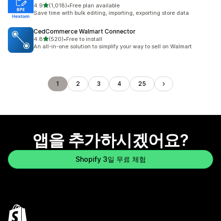
별 5개 중
4.9
(1,018)
•
Free plan available
총 리뷰 1018개
Save time with bulk editing, importing, exporting store data
CedCommerce Walmart Connector
별 5개 중
4.8
(520)
•
Free to install
총 리뷰 520개
An all-in-one solution to simplify your way to sell on Walmart
1
2
3
4
25
앱을 추가하시겠어요?
Shopify 3일 무료 체험