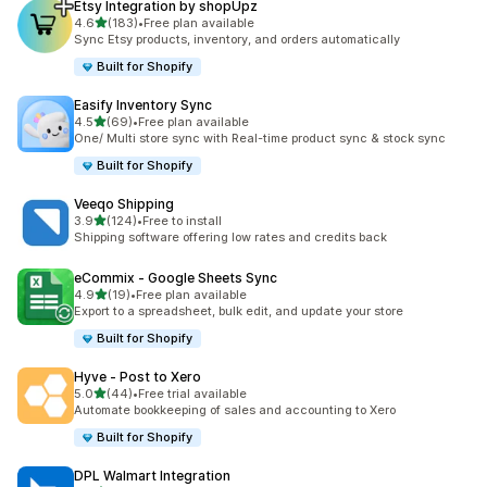
Etsy Integration by shopUpz
별 5개 중
4.6
(183)
•
Free plan available
총 리뷰 183개
Sync Etsy products, inventory, and orders automatically
Built for Shopify
Easify Inventory Sync
별 5개 중
4.5
(69)
•
Free plan available
총 리뷰 69개
One/ Multi store sync with Real-time product sync & stock sync
Built for Shopify
Veeqo Shipping
별 5개 중
3.9
(124)
•
Free to install
총 리뷰 124개
Shipping software offering low rates and credits back
eCommix ‑ Google Sheets Sync
별 5개 중
4.9
(19)
•
Free plan available
총 리뷰 19개
Export to a spreadsheet, bulk edit, and update your store
Built for Shopify
Hyve ‑ Post to Xero
별 5개 중
5.0
(44)
•
Free trial available
총 리뷰 44개
Automate bookkeeping of sales and accounting to Xero
Built for Shopify
DPL Walmart Integration