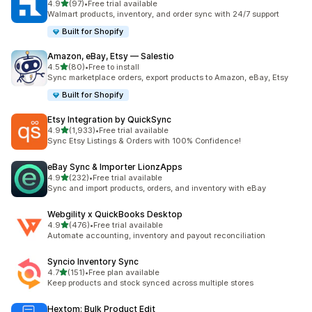
별 5개 중
4.9
(97)
•
Free trial available
총 리뷰 97개
Walmart products, inventory, and order sync with 24/7 support
Built for Shopify
Amazon, eBay, Etsy — Salestio
별 5개 중
4.5
(80)
•
Free to install
총 리뷰 80개
Sync marketplace orders, export products to Amazon, eBay, Etsy
Built for Shopify
Etsy Integration by QuickSync
별 5개 중
4.9
(1,933)
•
Free trial available
총 리뷰 1933개
Sync Etsy Listings & Orders with 100% Confidence!
eBay Sync & Importer LionzApps
별 5개 중
4.9
(232)
•
Free trial available
총 리뷰 232개
Sync and import products, orders, and inventory with eBay
Webgility x QuickBooks Desktop
별 5개 중
4.9
(476)
•
Free trial available
총 리뷰 476개
Automate accounting, inventory and payout reconciliation
Syncio Inventory Sync
별 5개 중
4.7
(151)
•
Free plan available
총 리뷰 151개
Keep products and stock synced across multiple stores
Hextom: Bulk Product Edit