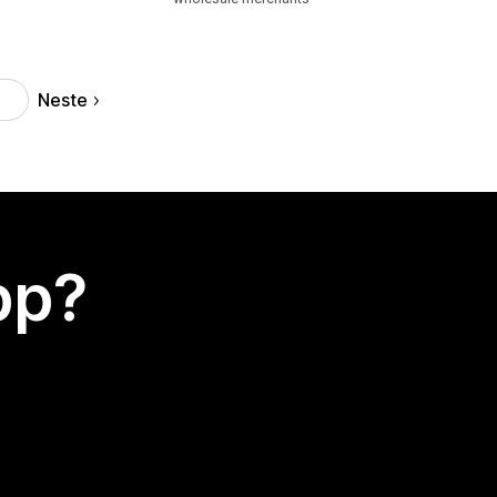
Neste
5
app?