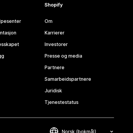
Shopify
lpesenter
Om
ntasjon
Karrierer
lesskapet
Investorer
gg
Presse og media
Partnere
Samarbeidspartnere
Juridisk
Tjenestestatus