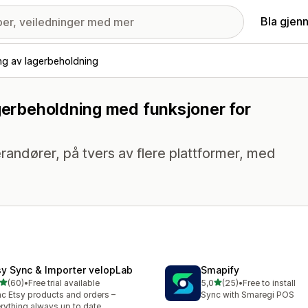
Bla gjen
ng av lagerbeholdning
agerbeholdning med funksjoner for
randører, på tvers av flere plattformer, med
sy Sync & Importer velopLab
Smapify
av 5 stjerner
av 5 stjerner
(60)
•
Free trial available
5,0
(25)
•
Free to install
alt 60 omtaler
Totalt 25 omtaler
c Etsy products and orders –
Sync with Smaregi POS
rything always up to date