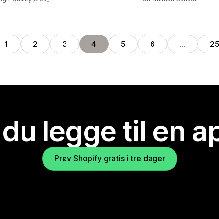
1
2
3
4
5
6
…
2
 du legge til en 
Prøv Shopify gratis i tre dager