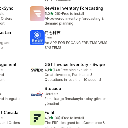
ickSync
Rewize Inventory Forecasting
av 5 stjerner
ble
5,0
(29)
•
Free to install
Totalt 29 omtaler
& Orders
AI-powered inventory forecasting &
ort
demand planning
kistan
易仓科技
Free
ng and
An APP FOR ECCANG ERP/TMS/WMS
ier
SYSTEMS
nagement
GST Invoice Inventory ‑ Swipe
av 5 stjerner
le
4,1
(14)
•
Free plan available
Totalt 14 omtaler
and
Create Invoices, Purchases &
ent
Quotations in less than 10 second
Stocado
h
Ücretsiz
nd integrate
Farklı kargo firmalarıyla kolay gönderi
yönetimi
t Canada
Fulfil
av 5 stjerner
le
4,9
(30)
•
Free to install
Totalt 30 omtaler
, and Orders
The ERP designed for eCommerce &
wholesale merchants