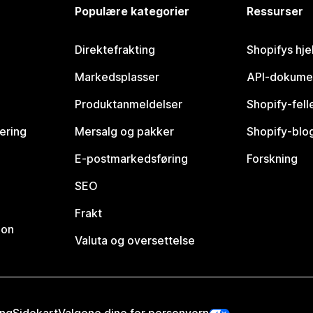
Populære kategorier
Ressurser
Direktefrakting
Shopifys hje
Markedsplasser
API-dokume
Produktanmeldelser
Shopify-fel
vering
Mersalg og pakker
Shopify-blo
E-postmarkedsføring
Forskning
SEO
Frakt
jon
Valuta og oversettelse