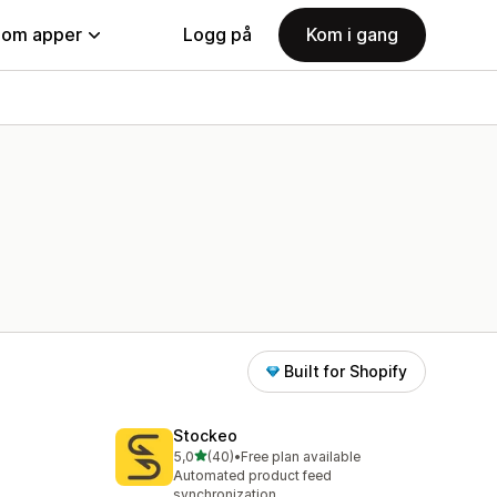
nom apper
Logg på
Kom i gang
Built for Shopify
Stockeo
av 5 stjerner
5,0
(40)
•
Free plan available
Totalt 40 omtaler
Automated product feed
synchronization