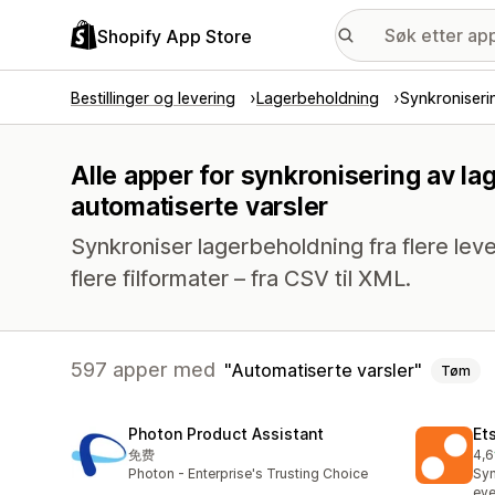
Shopify App Store
Bestillinger og levering
Lagerbeholdning
Synkroniseri
Alle apper for synkronisering av l
automatiserte varsler
Synkroniser lagerbeholdning fra flere leve
flere filformater – fra CSV til XML.
597 apper med
Automatiserte varsler
Tøm
Photon Product Assistant
Et
免费
4,6
Tot
Photon - Enterprise's Trusting Choice
Syn
eve