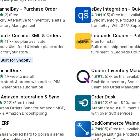
annelBay ‑ Purchase Order
eBay Integration ‑ Qu
av 5 stjerner
av 5 stjerner
(2)
•
Free
4,9
(105)
•
Free trial availa
alt 2 omtaler
Totalt 105 omtaler
cky Alternative for Inventory alerts &
Sync Inventory, Products 
entory Management
from eBay! With 24/7 Supp
routz Connect XML & Orders
Leopards Courier ‑ Pa
av 5 stjerner
(11)
•
Free plan available
Free to install
alt 11 omtaler
outz XML feed & Marketplace order
Bulk order shipment booki
c for your store.
fulfillment in Leopads Cour
Built for Shopify
annelDock
Qoblex Inventory Ma
av 5 stjerner
av 5 stjerner
(1)
•
Free to install
4,8
(55)
•
Free trial availab
alt 1 omtaler
Totalt 55 omtaler
c stock & orders with built-in PIM
Real-time Inventory Sync 
 warehouse automation
Seamless Order Managem
 Amazon Integration & Sync
Order Desk
av 5 stjerner
av 5 stjerner
(222)
•
Free to install
4,9
(22)
•
From $20/mont
alt 222 omtaler
Totalt 22 omtaler
azon Orders Sync for Amazon MCF,
Automate your fulfillment a
A & Amazon Dropshipping
with over 300 services
 ERP
CedCommerce Walmar
av 5 stjerner
e
4,7
(85)
•
Free trial availab
Totalt 85 omtaler
ia has worked hard to polish a series
Manage Listings, Products
high-quality prod。
on Walmart Canada