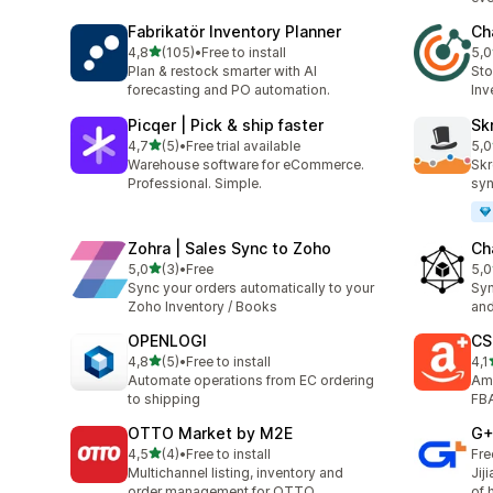
Fabrikatör Inventory Planner
Ch
av 5 stjerner
4,8
(105)
•
Free to install
5,0
Totalt 105 omtaler
Tot
Plan & restock smarter with AI
Sto
forecasting and PO automation.
Inv
Picqer | Pick & ship faster
Sk
av 5 stjerner
4,7
(5)
•
Free trial available
5,0
Totalt 5 omtaler
Tot
Warehouse software for eCommerce.
Skr
Professional. Simple.
syn
Zohra | Sales Sync to Zoho
Ch
av 5 stjerner
5,0
(3)
•
Free
5,0
Totalt 3 omtaler
Tot
Sync your orders automatically to your
Syn
Zoho Inventory / Books
and
OPENLOGI
CS
av 5 stjerner
4,8
(5)
•
Free to install
4,1
Totalt 5 omtaler
Tot
Automate operations from EC ordering
Am
to shipping
FB
OTTO Market by M2E
G+
av 5 stjerner
4,5
(4)
•
Free to install
Fre
Totalt 4 omtaler
Multichannel listing, inventory and
Jij
order management for OTTO
of 