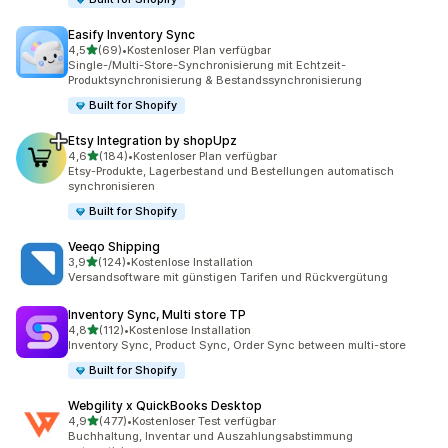
Easify Inventory Sync
von 5 Sternen
4,5
(69)
•
Kostenloser Plan verfügbar
69 Rezensionen insgesamt
Single-/Multi-Store-Synchronisierung mit Echtzeit-
Produktsynchronisierung & Bestandssynchronisierung
Built for Shopify
Etsy Integration by shopUpz
von 5 Sternen
4,6
(184)
•
Kostenloser Plan verfügbar
184 Rezensionen insgesamt
Etsy-Produkte, Lagerbestand und Bestellungen automatisch
synchronisieren
Built for Shopify
Veeqo Shipping
von 5 Sternen
3,9
(124)
•
Kostenlose Installation
124 Rezensionen insgesamt
Versandsoftware mit günstigen Tarifen und Rückvergütung
Inventory Sync, Multi store TP
von 5 Sternen
4,8
(112)
•
Kostenlose Installation
112 Rezensionen insgesamt
Inventory Sync, Product Sync, Order Sync between multi-store
Built for Shopify
Webgility x QuickBooks Desktop
von 5 Sternen
4,9
(477)
•
Kostenloser Test verfügbar
477 Rezensionen insgesamt
Buchhaltung, Inventar und Auszahlungsabstimmung