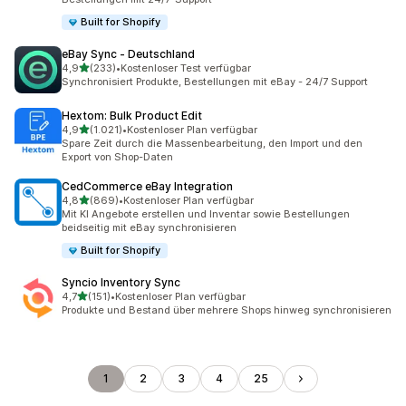
Built for Shopify
eBay Sync ‑ Deutschland
von 5 Sternen
4,9
(233)
•
Kostenloser Test verfügbar
233 Rezensionen insgesamt
Synchronisiert Produkte, Bestellungen mit eBay - 24/7 Support
Hextom: Bulk Product Edit
von 5 Sternen
4,9
(1.021)
•
Kostenloser Plan verfügbar
1021 Rezensionen insgesamt
Spare Zeit durch die Massenbearbeitung, den Import und den
Export von Shop-Daten
CedCommerce eBay Integration
von 5 Sternen
4,8
(869)
•
Kostenloser Plan verfügbar
869 Rezensionen insgesamt
Mit KI Angebote erstellen und Inventar sowie Bestellungen
beidseitig mit eBay synchronisieren
Built for Shopify
Syncio Inventory Sync
von 5 Sternen
4,7
(151)
•
Kostenloser Plan verfügbar
151 Rezensionen insgesamt
Produkte und Bestand über mehrere Shops hinweg synchronisieren
1
2
3
4
25