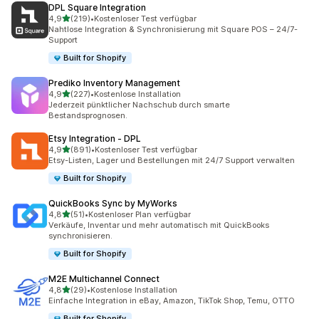
DPL Square Integration
von 5 Sternen
4,9
(219)
•
Kostenloser Test verfügbar
219 Rezensionen insgesamt
Nahtlose Integration & Synchronisierung mit Square POS – 24/7-
Support
Built for Shopify
Prediko Inventory Management
von 5 Sternen
4,9
(227)
•
Kostenlose Installation
227 Rezensionen insgesamt
Jederzeit pünktlicher Nachschub durch smarte
Bestandsprognosen.
Etsy Integration ‑ DPL
von 5 Sternen
4,9
(891)
•
Kostenloser Test verfügbar
891 Rezensionen insgesamt
Etsy-Listen, Lager und Bestellungen mit 24/7 Support verwalten
Built for Shopify
QuickBooks Sync by MyWorks
von 5 Sternen
4,8
(51)
•
Kostenloser Plan verfügbar
51 Rezensionen insgesamt
Verkäufe, Inventar und mehr automatisch mit QuickBooks
synchronisieren.
Built for Shopify
M2E Multichannel Connect
von 5 Sternen
4,8
(29)
•
Kostenlose Installation
29 Rezensionen insgesamt
Einfache Integration in eBay, Amazon, TikTok Shop, Temu, OTTO
Built for Shopify