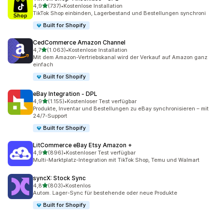
von 5 Sternen
4,9
(737)
•
Kostenlose Installation
737 Rezensionen insgesamt
TikTok Shop einbinden, Lagerbestand und Bestellungen synchroni
Built for Shopify
CedCommerce Amazon Channel
von 5 Sternen
4,7
(1.063)
•
Kostenlose Installation
1063 Rezensionen insgesamt
Mit dem Amazon-Vertriebskanal wird der Verkauf auf Amazon ganz
einfach
Built for Shopify
eBay Integration ‑ DPL
von 5 Sternen
4,9
(1.155)
•
Kostenloser Test verfügbar
1155 Rezensionen insgesamt
Produkte, Inventar und Bestellungen zu eBay synchronisieren – mit
24/7-Support
Built for Shopify
LitCommerce eBay Etsy Amazon +
von 5 Sternen
4,9
(896)
•
Kostenloser Test verfügbar
896 Rezensionen insgesamt
Multi-Marktplatz-Integration mit TikTok Shop, Temu und Walmart
syncX: Stock Sync
von 5 Sternen
4,8
(803)
•
Kostenlos
803 Rezensionen insgesamt
Autom. Lager-Sync für bestehende oder neue Produkte
Built for Shopify