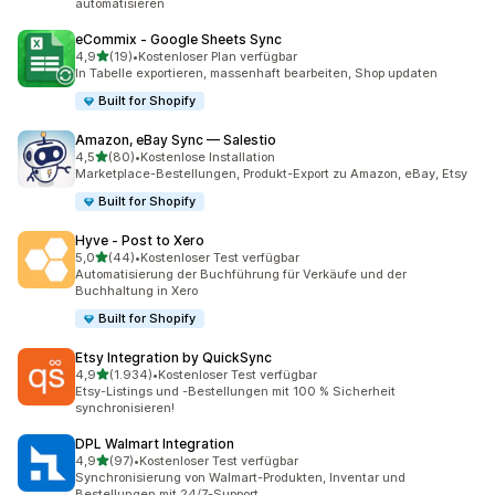
automatisieren
eCommix ‑ Google Sheets Sync
von 5 Sternen
4,9
(19)
•
Kostenloser Plan verfügbar
19 Rezensionen insgesamt
In Tabelle exportieren, massenhaft bearbeiten, Shop updaten
Built for Shopify
Amazon, eBay Sync — Salestio
von 5 Sternen
4,5
(80)
•
Kostenlose Installation
80 Rezensionen insgesamt
Marketplace-Bestellungen, Produkt-Export zu Amazon, eBay, Etsy
Built for Shopify
Hyve ‑ Post to Xero
von 5 Sternen
5,0
(44)
•
Kostenloser Test verfügbar
44 Rezensionen insgesamt
Automatisierung der Buchführung für Verkäufe und der
Buchhaltung in Xero
Built for Shopify
Etsy Integration by QuickSync
von 5 Sternen
4,9
(1.934)
•
Kostenloser Test verfügbar
1934 Rezensionen insgesamt
Etsy-Listings und -Bestellungen mit 100 % Sicherheit
synchronisieren!
DPL Walmart Integration
von 5 Sternen
4,9
(97)
•
Kostenloser Test verfügbar
97 Rezensionen insgesamt
Synchronisierung von Walmart-Produkten, Inventar und
Bestellungen mit 24/7-Support