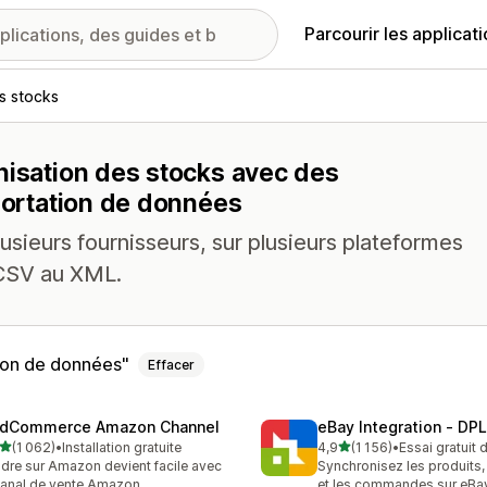
Parcourir les applicat
s stocks
nisation des stocks avec des
xportation de données
usieurs fournisseurs, sur plusieurs plateformes
 CSV au XML.
tion de données
Effacer
dCommerce Amazon Channel
eBay Integration ‑ DPL
étoile(s) sur 5
étoile(s) sur 5
(1 062)
•
Installation gratuite
4,9
(1 156)
•
Essai gratuit 
2 avis au total
1156 avis au total
dre sur Amazon devient facile avec
Synchronisez les produits,
canal de vente Amazon
et les commandes sur eBa