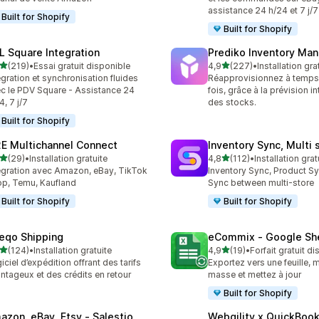
assistance 24 h/24 et 7 j/7
Built for Shopify
Built for Shopify
L Square Integration
Prediko Inventory Ma
étoile(s) sur 5
étoile(s) sur 5
(219)
•
Essai gratuit disponible
4,9
(227)
•
Installation gra
 avis au total
227 avis au total
égration et synchronisation fluides
Réapprovisionnez à temps
c le PDV Square - Assistance 24
fois, grâce à la prévision in
4, 7 j/7
des stocks.
Built for Shopify
E Multichannel Connect
Inventory Sync, Multi 
étoile(s) sur 5
étoile(s) sur 5
(29)
•
Installation gratuite
4,8
(112)
•
Installation grat
avis au total
112 avis au total
égration avec Amazon, eBay, TikTok
Inventory Sync, Product Sy
p, Temu, Kaufland
Sync between multi-store
Built for Shopify
Built for Shopify
eqo Shipping
eCommix ‑ Google Sh
étoile(s) sur 5
étoile(s) sur 5
(124)
•
Installation gratuite
4,9
(19)
•
Forfait gratuit d
 avis au total
19 avis au total
iciel d’expédition offrant des tarifs
Exportez vers une feuille, 
ntageux et des crédits en retour
masse et mettez à jour
Built for Shopify
azon, eBay, Etsy ‑ Salestio
Webgility x QuickBoo