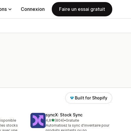
ions
Connexion
Faire un essai gratuit
Built for Shopify
syncX: Stock Sync
étoile(s) sur 5
disponible
4,8
(804)
•
Gratuite
804 avis au total
 les stocks
Automatisez la sync d'inventaire pour
y avec une
produits existants ou no