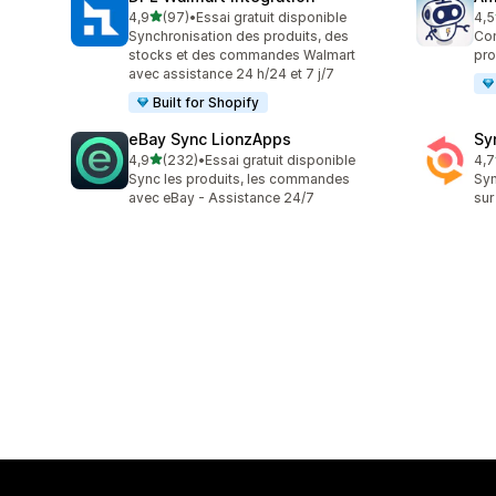
étoile(s) sur 5
4,9
(97)
•
Essai gratuit disponible
4,5
97 avis au total
80 
Synchronisation des produits, des
Co
stocks et des commandes Walmart
pro
avec assistance 24 h/24 et 7 j/7
Built for Shopify
eBay Sync LionzApps
Sy
étoile(s) sur 5
4,9
(232)
•
Essai gratuit disponible
4,7
232 avis au total
151
Sync les produits, les commandes
Syn
avec eBay - Assistance 24/7
sur