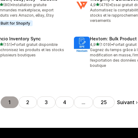
étoile(s) sur 5
étoile(s) sur 5
(80)
•
Installation gratuite
4,9
(476)
•
Essai gratuit d
avis au total
476 avis au total
mmandes marketplace, export
Automatisez la comptabilit
duits vers Amazon, eBay, Etsy
stocks et le rapprochemen
versements
Built for Shopify
ncio Inventory Sync
Hextom: Bulk Product 
étoile(s) sur 5
étoile(s) sur 5
(151)
•
Forfait gratuit disponible
4,9
(1 019)
•
Forfait gratui
 avis au total
1019 avis au total
chronisez les produits et les stocks
Gagnez du temps grâce à l
 plusieurs boutiques
modification en masse, l’im
l’exportation des données 
boutique
Suivant
1
2
3
4
…
25