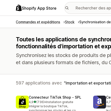
Shopify App Store
Commandes et expéditions
Stock
Synchronisation de
Toutes les applications de synchro
fonctionnalités d'importation et e
Synchronisez les stocks de produits de pl
et dans plusieurs formats de fichiers, du
597 applications avec
Importation et exporta
Connecteur TikTok Shop ‑ SPL
Ce
étoile(s) sur 5
4,9
(736)
•
Installation gratuite
4,7
736 avis au total
106
Intégrer la boutique TikTok,
Ven
synchroniser les stocks et les co
le 