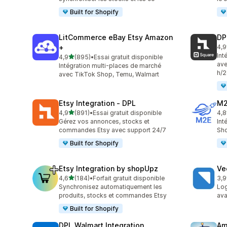
Built for Shopify
LitCommerce eBay Etsy Amazon
DP
+
4,9
219
Int
étoile(s) sur 5
4,9
(895)
•
Essai gratuit disponible
895 avis au total
ave
Intégration multi-places de marché
h/2
avec TikTok Shop, Temu, Walmart
Etsy Integration ‑ DPL
M2
étoile(s) sur 5
4,9
(891)
•
Essai gratuit disponible
4,8
891 avis au total
29 
Gérez vos annonces, stocks et
Int
commandes Etsy avec support 24/7
Sho
Built for Shopify
Etsy Integration by shopUpz
Ve
étoile(s) sur 5
4,6
(184)
•
Forfait gratuit disponible
3,9
184 avis au total
124
Synchronisez automatiquement les
Log
produits, stocks et commandes Etsy
ava
Built for Shopify
DPL Walmart Integration
Am