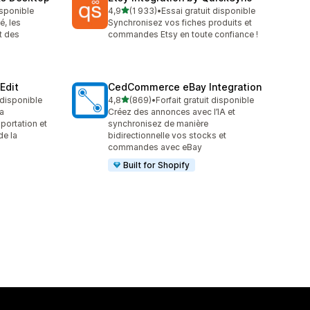
étoile(s) sur 5
isponible
4,9
(1 933)
•
Essai gratuit disponible
1933 avis au total
é, les
Synchronisez vos fiches produits et
t des
commandes Etsy en toute confiance !
Edit
CedCommerce eBay Integration
étoile(s) sur 5
t disponible
4,8
(869)
•
Forfait gratuit disponible
869 avis au total
a
Créez des annonces avec l’IA et
portation et
synchronisez de manière
de la
bidirectionnelle vos stocks et
commandes avec eBay
Built for Shopify