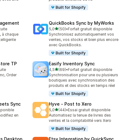
Built for Shopify
nagement
QuickBooks Sync by MyWorks
étoile(s) sur 5
tuite
5,0
(50)
•
Forfait gratuit disponible
50 avis au total
, à chaque
Synchronisez automatiquement vos
telligente
ventes, vos stocks et bien plus encore
avec QuickBooks.
Built for Shopify
store TP
Easify Inventory Sync
étoile(s) sur 5
uite
4,5
(69)
•
Forfait gratuit disponible
69 avis au total
nc, Order
Synchronisation pour une ou plusieurs
boutiques avec synchronisation des
produits et des stocks en temps réel
Built for Shopify
eets Sync
Hyve ‑ Post to Xero
étoile(s) sur 5
isponible
5,0
(44)
•
Essai gratuit disponible
44 avis au total
modifiez en
Automatisez la tenue de livres des
ventes et la comptabilité vers Xero
Built for Shopify
ks Desktop
Etsy Integration by QuickSync