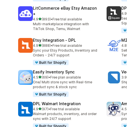
LitCommerce eBay Etsy Amazon
DP
+
4.9
총 
Sea
별 5개 중
4.9
(893)
•
Free trial available
총 리뷰 893개
Squ
Multi-marketplace integration with
TikTok Shop, Temu, Walmart
Etsy Integration ‑ DPL
M2
별 5개 중
4.9
(888)
•
Free trial available
4.8
총 리뷰 888개
총 
Sync your Etsy Products, Inventory and
Sel
Orders - 24/7 support
Tem
Built for Shopify
Easify Inventory Sync
Ve
별 5개 중
4.5
(69)
•
Free plan available
3.9
총 리뷰 69개
총 
One/ Multi store sync with Real-time
Shi
product sync & stock sync
and
Built for Shopify
DPL Walmart Integration
Am
별 5개 중
4.9
(97)
•
Free trial available
4.5
총 리뷰 97개
총 
Walmart products, inventory, and order
Syn
sync with 24/7 support
pro
Built for Shopify