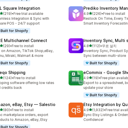
L Square Integration
Prediko Inventory Ma
별 5개 중
별 5개 중
(219)
•
Free trial available
4.9
(226)
•
Free to install
리뷰 219개
총 리뷰 226개
mless Integration & Sync with
Restock On Time, Every T
are POS - 24/7 support
Smart Inventory Forecastin
Built for Shopify
E Multichannel Connect
Inventory Sync, Multi 
별 5개 중
별 5개 중
(29)
•
Free to install
4.8
(112)
•
무료 설치
리뷰 29개
총 리뷰 112개
l on Amazon, TikTok Shop,eBay,
Inventory Sync, Product Sy
u, Mirakl, Walmart & more
Sync between multi-store
Built for Shopify
Built for Shopify
eqo Shipping
eCommix ‑ Google Sh
별 5개 중
별 5개 중
(124)
•
Free to install
4.9
(19)
•
Free plan availab
리뷰 124개
총 리뷰 19개
pping software offering low rates
Export to a spreadsheet, bu
 credits back
update your store
Built for Shopify
azon, eBay, Etsy — Salestio
Etsy Integration by Q
별 5개 중
별 5개 중
(80)
•
Free to install
4.9
(1,932)
•
Free trial avai
리뷰 80개
총 리뷰 1932개
c marketplace orders, export
Sync Etsy Listings & Order
ducts to Amazon, eBay, Etsy
Confidence!
Built for Shopify