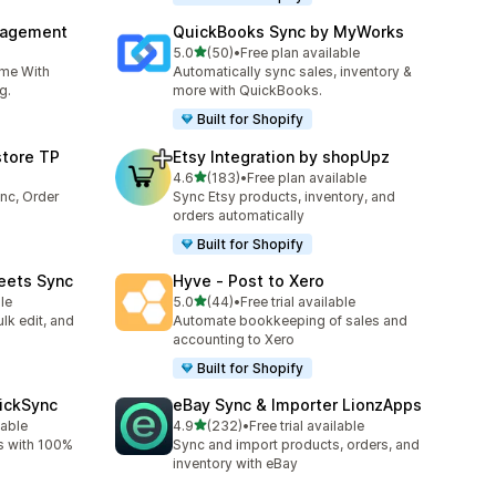
nagement
QuickBooks Sync by MyWorks
별 5개 중
5.0
(50)
•
Free plan available
총 리뷰 50개
ime With
Automatically sync sales, inventory &
g.
more with QuickBooks.
Built for Shopify
store TP
Etsy Integration by shopUpz
별 5개 중
4.6
(183)
•
Free plan available
총 리뷰 183개
nc, Order
Sync Etsy products, inventory, and
orders automatically
Built for Shopify
eets Sync
Hyve ‑ Post to Xero
별 5개 중
le
5.0
(44)
•
Free trial available
총 리뷰 44개
lk edit, and
Automate bookkeeping of sales and
accounting to Xero
Built for Shopify
uickSync
eBay Sync & Importer LionzApps
별 5개 중
lable
4.9
(232)
•
Free trial available
총 리뷰 232개
s with 100%
Sync and import products, orders, and
inventory with eBay