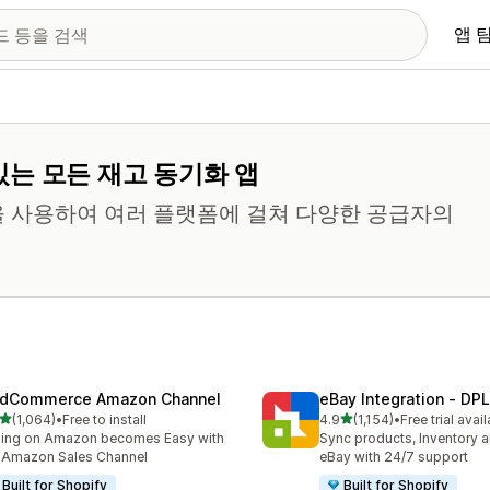
앱 
는 모든 재고 동기화 앱
을 사용하여 여러 플랫폼에 걸쳐 다양한 공급자의
dCommerce Amazon Channel
eBay Integration ‑ DPL
별 5개 중
별 5개 중
(1,064)
•
Free to install
4.9
(1,154)
•
Free trial avai
리뷰 1064개
총 리뷰 1154개
ling on Amazon becomes Easy with
Sync products, Inventory a
 Amazon Sales Channel
eBay with 24/7 support
Built for Shopify
Built for Shopify