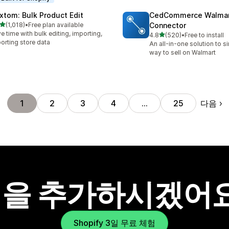
xtom: Bulk Product Edit
CedCommerce Walma
별 5개 중
(1,018)
•
Free plan available
Connector
리뷰 1018개
e time with bulk editing, importing,
별 5개 중
4.8
(520)
•
Free to install
총 리뷰 520개
orting store data
An all-in-one solution to s
way to sell on Walmart
다음
1
2
3
4
…
25
을 추가하시겠어
Shopify 3일 무료 체험