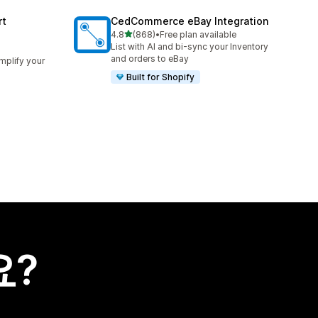
rt
CedCommerce eBay Integration
별 5개 중
4.8
(868)
•
Free plan available
총 리뷰 868개
List with AI and bi-sync your Inventory
and orders to eBay
implify your
Built for Shopify
요?