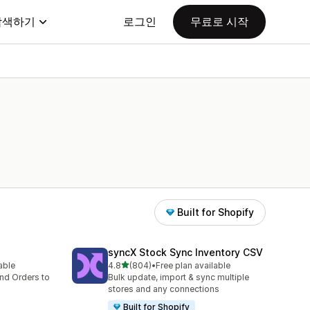
탐색하기
로그인
무료로 시작
Built for Shopify
syncX Stock Sync Inventory CSV
별 5개 중
lable
4.8
(804)
•
Free plan available
총 리뷰 804개
nd Orders to
Bulk update, import & sync multiple
stores and any connections
Built for Shopify