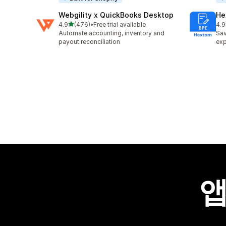
Webgility x QuickBooks Desktop
He
별 5개 중
4.9
(476)
•
Free trial available
4.9
총 리뷰 476개
총 
Automate accounting, inventory and
Sav
payout reconciliation
exp
앱