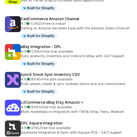
Sell on TikTok Shop to increase sales opportunities
Built for Shopify
CedCommerce Amazon Channel
별 5개 중
4.7
(1,062)
•
Free to install
총 리뷰 1062개
Selling on Amazon becomes Easy with the Amazon Sales Channel
Built for Shopify
eBay Integration ‑ DPL
별 5개 중
4.9
(1,156)
•
Free trial available
총 리뷰 1156개
Sync products, Inventory and Orders to eBay with 24/7 support
Built for Shopify
syncX Stock Sync Inventory CSV
별 5개 중
4.8
(804)
•
Free plan available
총 리뷰 804개
Bulk update, import & sync multiple stores and any connections
Built for Shopify
LitCommerce eBay Etsy Amazon +
별 5개 중
4.9
(895)
•
Free trial available
총 리뷰 895개
Multi-marketplace integration with TikTok Shop, Temu, Walmart
DPL Square Integration
별 5개 중
4.9
(219)
•
Free trial available
총 리뷰 219개
Seamless Integration & Sync with Square POS - 24/7 support