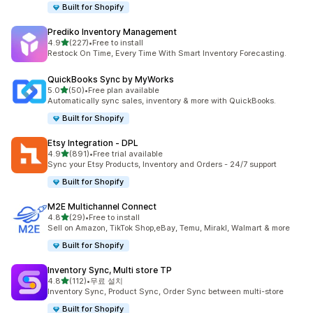
Built for Shopify
Prediko Inventory Management
별 5개 중
4.9
(227)
•
Free to install
총 리뷰 227개
Restock On Time, Every Time With Smart Inventory Forecasting.
QuickBooks Sync by MyWorks
별 5개 중
5.0
(50)
•
Free plan available
총 리뷰 50개
Automatically sync sales, inventory & more with QuickBooks.
Built for Shopify
Etsy Integration ‑ DPL
별 5개 중
4.9
(891)
•
Free trial available
총 리뷰 891개
Sync your Etsy Products, Inventory and Orders - 24/7 support
Built for Shopify
M2E Multichannel Connect
별 5개 중
4.8
(29)
•
Free to install
총 리뷰 29개
Sell on Amazon, TikTok Shop,eBay, Temu, Mirakl, Walmart & more
Built for Shopify
Inventory Sync, Multi store TP
별 5개 중
4.8
(112)
•
무료 설치
총 리뷰 112개
Inventory Sync, Product Sync, Order Sync between multi-store
Built for Shopify