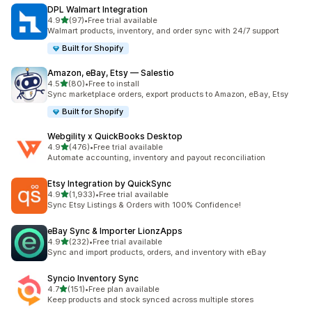
DPL Walmart Integration
별 5개 중
4.9
(97)
•
Free trial available
총 리뷰 97개
Walmart products, inventory, and order sync with 24/7 support
Built for Shopify
Amazon, eBay, Etsy — Salestio
별 5개 중
4.5
(80)
•
Free to install
총 리뷰 80개
Sync marketplace orders, export products to Amazon, eBay, Etsy
Built for Shopify
Webgility x QuickBooks Desktop
별 5개 중
4.9
(476)
•
Free trial available
총 리뷰 476개
Automate accounting, inventory and payout reconciliation
Etsy Integration by QuickSync
별 5개 중
4.9
(1,933)
•
Free trial available
총 리뷰 1933개
Sync Etsy Listings & Orders with 100% Confidence!
eBay Sync & Importer LionzApps
별 5개 중
4.9
(232)
•
Free trial available
총 리뷰 232개
Sync and import products, orders, and inventory with eBay
Syncio Inventory Sync
별 5개 중
4.7
(151)
•
Free plan available
총 리뷰 151개
Keep products and stock synced across multiple stores