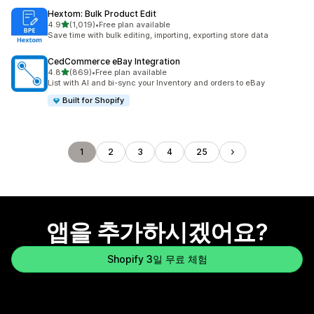
Hextom: Bulk Product Edit
별 5개 중
4.9
(1,019)
•
Free plan available
총 리뷰 1019개
Save time with bulk editing, importing, exporting store data
CedCommerce eBay Integration
별 5개 중
4.8
(869)
•
Free plan available
총 리뷰 869개
List with AI and bi-sync your Inventory and orders to eBay
Built for Shopify
1
2
3
4
25
앱을 추가하시겠어요?
Shopify 3일 무료 체험