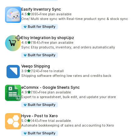
Easify Inventory Sync
별 5개 중
4.5
(69)
•
Free plan available
총 리뷰 69개
One/ Multi store sync with Real-time product sync & stock sync
Built for Shopify
Etsy Integration by shopUpz
별 5개 중
4.6
(184)
•
Free plan available
총 리뷰 184개
Sync Etsy products, inventory, and orders automatically
Built for Shopify
Veeqo Shipping
별 5개 중
3.9
(124)
•
Free to install
총 리뷰 124개
Shipping software offering low rates and credits back
eCommix ‑ Google Sheets Sync
별 5개 중
4.9
(19)
•
Free plan available
총 리뷰 19개
Export to a spreadsheet, bulk edit, and update your store
Built for Shopify
Hyve ‑ Post to Xero
별 5개 중
5.0
(44)
•
Free trial available
총 리뷰 44개
Automate bookkeeping of sales and accounting to Xero
Built for Shopify