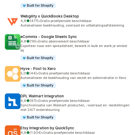
Built for Shopify
Webgility x QuickBooks Desktop
van 5 sterren
4,9
(477)
•
Gratis proefperiode beschikbaar
477 recensies in totaal
Automatiseer boekhouding, voorraad en uitbetalingsafstemming
eCommix ‑ Google Sheets Sync
van 5 sterren
4,9
(19)
•
Gratis abonnement beschikbaar
19 recensies in totaal
Exporteer naar een spreadsheet, bewerk in bulk en werk je winkel
bij
Built for Shopify
Hyve ‑ Post to Xero
van 5 sterren
5,0
(44)
•
Gratis proefperiode beschikbaar
44 recensies in totaal
Automatiseer de boekhouding van omzet en administratie in Xero
Built for Shopify
DPL Walmart Integration
van 5 sterren
4,9
(97)
•
Gratis proefperiode beschikbaar
97 recensies in totaal
Synchronisatie van Walmart-producten, -voorraad en -bestellingen
met 24/7 ondersteuning
Built for Shopify
Etsy Integration by QuickSync
van 5 sterren
4,9
(1.934)
•
Gratis proefperiode beschikbaar
1934 recensies in totaal