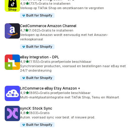
van 5 sterren
4,9
(737)
•
Gratis te installeren
737 recensies in totaal
Verkoop op TikTok Shop om omzetkansen te vergroten
Built for Shopify
CedCommerce Amazon Channel
van 5 sterren
4,7
(1.062)
•
Gratis te installeren
1062 recensies in totaal
Verkopen op Amazon wordt eenvoudig met het Amazon-
verkoopkanaal
Built for Shopify
eBay Integration ‑ DPL
van 5 sterren
4,9
(1.155)
•
Gratis proefperiode beschikbaar
1155 recensies in totaal
Synchroniseer producten, voorraad en bestellingen naar eBay met
24/7 ondersteuning
Built for Shopify
LitCommerce eBay Etsy Amazon +
van 5 sterren
4,9
(895)
•
Gratis proefperiode beschikbaar
895 recensies in totaal
Multi-marktplaatsintegratie met TikTok Shop, Temu en Walmart
syncX: Stock Sync
van 5 sterren
4,8
(803)
•
Gratis
803 recensies in totaal
Autom. voorraad sync voor best. of nieuwe prod.
Built for Shopify