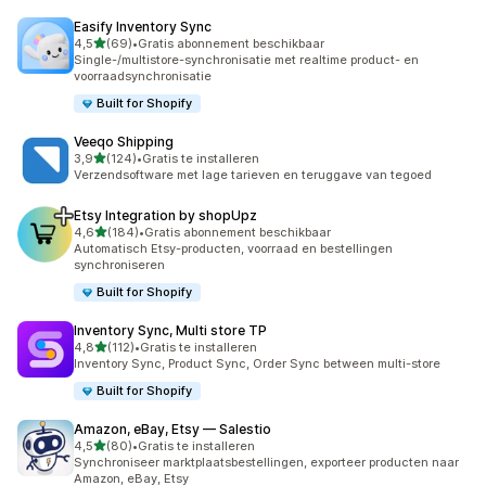
Easify Inventory Sync
van 5 sterren
4,5
(69)
•
Gratis abonnement beschikbaar
69 recensies in totaal
Single-/multistore-synchronisatie met realtime product- en
voorraadsynchronisatie
Built for Shopify
Veeqo Shipping
van 5 sterren
3,9
(124)
•
Gratis te installeren
124 recensies in totaal
Verzendsoftware met lage tarieven en teruggave van tegoed
Etsy Integration by shopUpz
van 5 sterren
4,6
(184)
•
Gratis abonnement beschikbaar
184 recensies in totaal
Automatisch Etsy-producten, voorraad en bestellingen
synchroniseren
Built for Shopify
Inventory Sync, Multi store TP
van 5 sterren
4,8
(112)
•
Gratis te installeren
112 recensies in totaal
Inventory Sync, Product Sync, Order Sync between multi-store
Built for Shopify
Amazon, eBay, Etsy — Salestio
van 5 sterren
4,5
(80)
•
Gratis te installeren
80 recensies in totaal
Synchroniseer marktplaatsbestellingen, exporteer producten naar
Amazon, eBay, Etsy