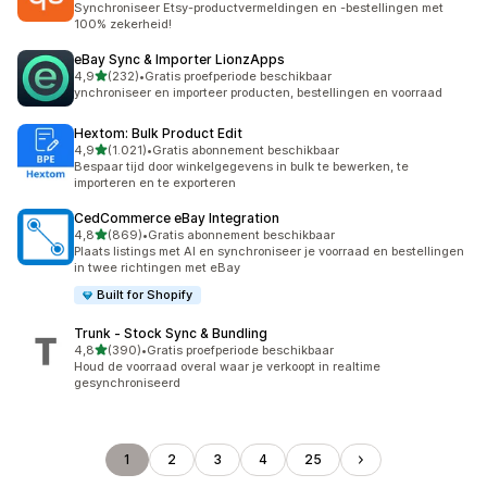
Synchroniseer Etsy-productvermeldingen en -bestellingen met
100% zekerheid!
eBay Sync & Importer LionzApps
van 5 sterren
4,9
(232)
•
Gratis proefperiode beschikbaar
232 recensies in totaal
ynchroniseer en importeer producten, bestellingen en voorraad
Hextom: Bulk Product Edit
van 5 sterren
4,9
(1.021)
•
Gratis abonnement beschikbaar
1021 recensies in totaal
Bespaar tijd door winkelgegevens in bulk te bewerken, te
importeren en te exporteren
CedCommerce eBay Integration
van 5 sterren
4,8
(869)
•
Gratis abonnement beschikbaar
869 recensies in totaal
Plaats listings met AI en synchroniseer je voorraad en bestellingen
in twee richtingen met eBay
Built for Shopify
Trunk ‑ Stock Sync & Bundling
van 5 sterren
4,8
(390)
•
Gratis proefperiode beschikbaar
390 recensies in totaal
Houd de voorraad overal waar je verkoopt in realtime
gesynchroniseerd
1
2
3
4
25