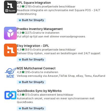
DPL Square Integration
van 5 sterren
4,9
(219)
•
Gratis proefperiode beschikbaar
219 recensies in totaal
Naadloze integratie en synchronisatie met Square POS - 24/7
ondersteuning
Built for Shopify
Prediko Inventory Management
van 5 sterren
4,9
(227)
•
Gratis te installeren
227 recensies in totaal
Vul altijd op tijd aan met slimme voorraadprognoses.
Etsy Integration ‑ DPL
van 5 sterren
4,9
(891)
•
Gratis proefperiode beschikbaar
891 recensies in totaal
Beheer Etsy-lijsten, voorraad en bestellingen met 24/7 support
Built for Shopify
M2E Multichannel Connect
van 5 sterren
4,8
(29)
•
Gratis te installeren
29 recensies in totaal
Verkoop eenvoudig via Amazon,TikTok Shop, eBay, Temu, Kaufland
Built for Shopify
QuickBooks Sync by MyWorks
van 5 sterren
4,8
(51)
•
Gratis abonnement beschikbaar
51 recensies in totaal
Automatisch omzet, voorraad en meer synchroniseren met
QuickBooks.
Built for Shopify