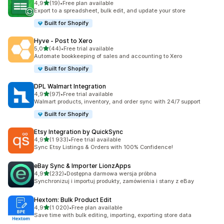
na 5 gwiazdek
4,9
(19)
•
Free plan available
Łączna liczba recenzji: 19
Export to a spreadsheet, bulk edit, and update your store
Built for Shopify
Hyve ‑ Post to Xero
na 5 gwiazdek
5,0
(44)
•
Free trial available
Łączna liczba recenzji: 44
Automate bookkeeping of sales and accounting to Xero
Built for Shopify
DPL Walmart Integration
na 5 gwiazdek
4,9
(97)
•
Free trial available
Łączna liczba recenzji: 97
Walmart products, inventory, and order sync with 24/7 support
Built for Shopify
Etsy Integration by QuickSync
na 5 gwiazdek
4,9
(1 933)
•
Free trial available
Łączna liczba recenzji: 1933
Sync Etsy Listings & Orders with 100% Confidence!
eBay Sync & Importer LionzApps
na 5 gwiazdek
4,9
(232)
•
Dostępna darmowa wersja próbna
Łączna liczba recenzji: 232
Synchronizuj i importuj produkty, zamówienia i stany z eBay
Hextom: Bulk Product Edit
na 5 gwiazdek
4,9
(1 020)
•
Free plan available
Łączna liczba recenzji: 1020
Save time with bulk editing, importing, exporting store data