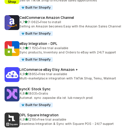
Sell on TikTok Shop to increase sales opportunities
Built for Shopify
CedCommerce Amazon Channel
na 5 gwiazdek
4,7
(1 062)
•
Free to install
Łączna liczba recenzji: 1062
Selling on Amazon becomes Easy with the Amazon Sales Channel
Built for Shopify
eBay Integration ‑ DPL
na 5 gwiazdek
4,9
(1 155)
•
Free trial available
Łączna liczba recenzji: 1155
Sync products, Inventory and Orders to eBay with 24/7 support
Built for Shopify
LitCommerce eBay Etsy Amazon +
na 5 gwiazdek
4,9
(895)
•
Free trial available
Łączna liczba recenzji: 895
Multi-marketplace integration with TikTok Shop, Temu, Walmart
syncX: Stock Sync
na 5 gwiazdek
4,8
(803)
•
Gratis
Łączna liczba recenzji: 803
Automat. sync zapasów dla ist. lub nowych prod.
Built for Shopify
DPL Square Integration
na 5 gwiazdek
4,9
(219)
•
Free trial available
Łączna liczba recenzji: 219
Seamless Integration & Sync with Square POS - 24/7 support