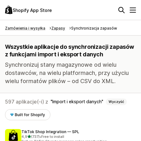
Shopify App Store
Zamówienia i wysyłka
Zapasy
Synchronizacja zapasów
Wszystkie aplikacje do synchronizacji zapasów
z funkcjami import i eksport danych
Synchronizuj stany magazynowe od wielu
dostawców, na wielu platformach, przy użyciu
wielu formatów plików – od CSV do XML.
597 aplikacje(-i) z
Import i eksport danych
Wyczyść
Built for Shopify
TikTok Shop Integration — SPL
na 5 gwiazdek
4,9
(737)
•
Free to install
Łączna liczba recenzji: 737