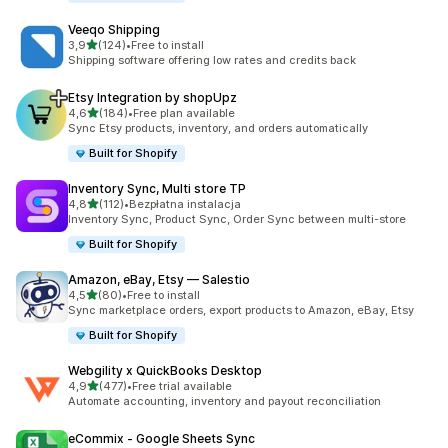
Veeqo Shipping
na 5 gwiazdek
3,9
(124)
•
Free to install
Łączna liczba recenzji: 124
Shipping software offering low rates and credits back
Etsy Integration by shopUpz
na 5 gwiazdek
4,6
(184)
•
Free plan available
Łączna liczba recenzji: 184
Sync Etsy products, inventory, and orders automatically
Built for Shopify
Inventory Sync, Multi store TP
na 5 gwiazdek
4,8
(112)
•
Bezpłatna instalacja
Łączna liczba recenzji: 112
Inventory Sync, Product Sync, Order Sync between multi-store
Built for Shopify
Amazon, eBay, Etsy — Salestio
na 5 gwiazdek
4,5
(80)
•
Free to install
Łączna liczba recenzji: 80
Sync marketplace orders, export products to Amazon, eBay, Etsy
Built for Shopify
Webgility x QuickBooks Desktop
na 5 gwiazdek
4,9
(477)
•
Free trial available
Łączna liczba recenzji: 477
Automate accounting, inventory and payout reconciliation
eCommix ‑ Google Sheets Sync