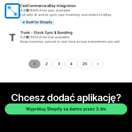
CedCommerce eBay Integration
na 5 gwiazdek
4,8
(869)
•
Free plan available
Łączna liczba recenzji: 869
List with AI and bi-sync your Inventory and orders to eBay
Built for Shopify
Trunk ‑ Stock Sync & Bundling
na 5 gwiazdek
4,8
(390)
•
Free trial available
Łączna liczba recenzji: 390
Keep inventory synced in real-time across everywhere you sell
1
2
3
4
25
Chcesz dodać aplikację?
Wypróbuj Shopify za darmo przez 3 dni