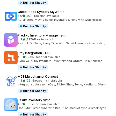
Built for Shopify
QuickBooks Sync by MyWorks
na 5 gwiazdek
5,0
(50)
•
Free plan available
Łączna liczba recenzji: 50
Automatically sync sales, inventory & more with QuickBooks.
Built for Shopify
Prediko Inventory Management
na 5 gwiazdek
4,9
(227)
•
Free to install
Łączna liczba recenzji: 227
Restock On Time, Every Time With Smart Inventory Forecasting.
Etsy Integration ‑ DPL
na 5 gwiazdek
4,9
(891)
•
Free trial available
Łączna liczba recenzji: 891
Sync your Etsy Products, Inventory and Orders - 24/7 support
Built for Shopify
M2E Multichannel Connect
na 5 gwiazdek
4,8
(29)
•
Bezpłatna instalacja
Łączna liczba recenzji: 29
Integracja z Amazon, eBay, TikTok Shop, Temu, Kaufland, Shein
Built for Shopify
Easify Inventory Sync
na 5 gwiazdek
4,5
(69)
•
Free plan available
Łączna liczba recenzji: 69
One/ Multi store sync with Real-time product sync & stock sync
Built for Shopify