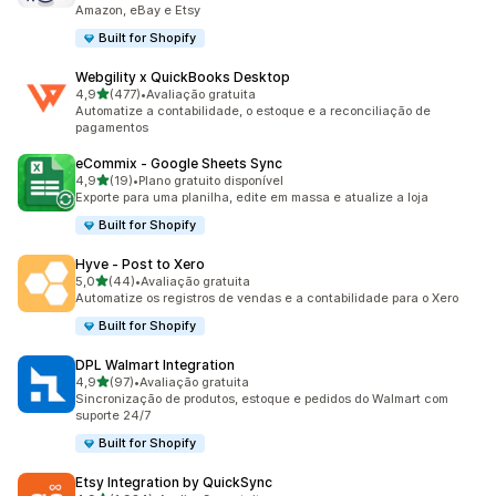
Amazon, eBay e Etsy
Built for Shopify
Webgility x QuickBooks Desktop
de 5 estrelas
4,9
(477)
•
Avaliação gratuita
477 avaliações ao todo
Automatize a contabilidade, o estoque e a reconciliação de
pagamentos
eCommix ‑ Google Sheets Sync
de 5 estrelas
4,9
(19)
•
Plano gratuito disponível
19 avaliações ao todo
Exporte para uma planilha, edite em massa e atualize a loja
Built for Shopify
Hyve ‑ Post to Xero
de 5 estrelas
5,0
(44)
•
Avaliação gratuita
44 avaliações ao todo
Automatize os registros de vendas e a contabilidade para o Xero
Built for Shopify
DPL Walmart Integration
de 5 estrelas
4,9
(97)
•
Avaliação gratuita
97 avaliações ao todo
Sincronização de produtos, estoque e pedidos do Walmart com
suporte 24/7
Built for Shopify
Etsy Integration by QuickSync