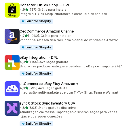
Conector TikTok Shop — SPL
de 5 estrelas
4,9
(737)
•
Grátis para instalar
737 avaliações ao todo
Integre a TikTok Shop, sincronize o estoque e os pedidos
Built for Shopify
CedCommerce Amazon Channel
de 5 estrelas
4,7
(1.062)
•
Grátis para instalar
1062 avaliações ao todo
Vender na Amazon fica fácil com o canal de vendas da Amazon
Built for Shopify
eBay Integration ‑ DPL
de 5 estrelas
4,9
(1.155)
•
Avaliação gratuita
1155 avaliações ao todo
Sincronize produtos, estoque e pedidos no eBay com suporte 24/7
Built for Shopify
LitCommerce eBay Etsy Amazon +
de 5 estrelas
4,9
(895)
•
Avaliação gratuita
895 avaliações ao todo
Integração multi-marketplace com TikTok Shop, Temu e Walmart
syncX Stock Sync Inventory CSV
de 5 estrelas
4,8
(803)
•
Plano gratuito disponível
803 avaliações ao todo
Atualização em massa, importação e sincronização para várias
lojas e quaisquer conexões
Built for Shopify