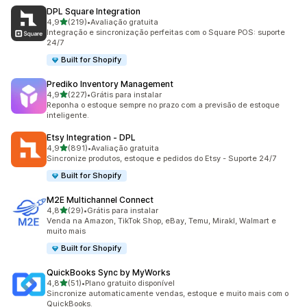
DPL Square Integration
de 5 estrelas
4,9
(219)
•
Avaliação gratuita
219 avaliações ao todo
Integração e sincronização perfeitas com o Square POS: suporte
24/7
Built for Shopify
Prediko Inventory Management
de 5 estrelas
4,9
(227)
•
Grátis para instalar
227 avaliações ao todo
Reponha o estoque sempre no prazo com a previsão de estoque
inteligente.
Etsy Integration ‑ DPL
de 5 estrelas
4,9
(891)
•
Avaliação gratuita
891 avaliações ao todo
Sincronize produtos, estoque e pedidos do Etsy - Suporte 24/7
Built for Shopify
M2E Multichannel Connect
de 5 estrelas
4,8
(29)
•
Grátis para instalar
29 avaliações ao todo
Venda na Amazon, TikTok Shop, eBay, Temu, Mirakl, Walmart e
muito mais
Built for Shopify
QuickBooks Sync by MyWorks
de 5 estrelas
4,8
(51)
•
Plano gratuito disponível
51 avaliações ao todo
Sincronize automaticamente vendas, estoque e muito mais com o
QuickBooks.