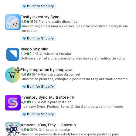
Built for Shopify
Easify Inventory Sync
de 5 estrelas
4,5
(69)
•
Plano gratuito disponível
69 avaliações ao todo
Sincronização em uma ou várias lojas com produtos e estoque em
tempo real
Built for Shopify
Veeqo Shipping
de 5 estrelas
3,9
(124)
•
Grátis para instalar
124 avaliações ao todo
Software de frete que oferece tarifas baixas e créditos de volta
Etsy Integration by shopUpz
de 5 estrelas
4,6
(184)
•
Plano gratuito disponível
184 avaliações ao todo
Sincronize produtos, estoque e pedidos da Etsy automaticamente
Built for Shopify
Inventory Sync, Multi store TP
de 5 estrelas
4,8
(112)
•
Grátis para instalar
112 avaliações ao todo
Inventory Sync, Product Sync, Order Sync between multi-store
Built for Shopify
Amazon, eBay, Etsy — Salestio
de 5 estrelas
4,5
(80)
•
Grátis para instalar
80 avaliações ao todo
Sincronize pedidos de marketplaces e exporte produtos para