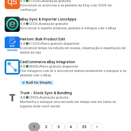
de 5 estrelas
4,9
(1.934)
•
Avaliação gratuita
1934 avaliações ao todo
Sincronize os anúncios e os pedidos da Etsy com 100% de
confiança!
eBay Sync & Importer LionzApps
de 5 estrelas
4,9
(232)
•
Avaliação gratuita
232 avaliações ao todo
Sincronize e importe produtos, pedidos e estoque com o eBay
Hextom: Bulk Product Edit
de 5 estrelas
4,9
(1.021)
•
Plano gratuito disponível
1021 avaliações ao todo
Economize tempo na edição em massa, importação e exportação de
dados da loja
CedCommerce eBay Integration
de 5 estrelas
4,8
(869)
•
Plano gratuito disponível
869 avaliações ao todo
Crie listagens com IA e sincronize bidirecionalmente o estoque e os
pedidos com o eBay
Built for Shopify
Trunk ‑ Stock Sync & Bundling
de 5 estrelas
4,8
(390)
•
Avaliação gratuita
390 avaliações ao todo
Mantenha o estoque sincronizado em tempo real em todos os
lugares onde você vende
1
2
3
4
25