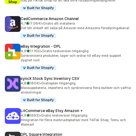
Sälj på TikTok Shop för att öka dina försäljningsmöjligheter
Built for Shopify
CedCommerce Amazon Channel
av 5 stjärnor
4,7
(1 064)
•
Gratis att installera
1064 recensioner totalt
Det blir enkelt att sälja på Amazon med Amazons försäljningskanal
Built for Shopify
eBay Integration ‑ DPL
av 5 stjärnor
4,9
(1 155)
•
Gratis testversion tillgänglig
1155 recensioner totalt
Synkronisera produkter, lager och ordrar till eBay med support
dygnet runt
Built for Shopify
syncX Stock Sync Inventory CSV
av 5 stjärnor
4,8
(804)
•
Gratisplan tillgänglig
804 recensioner totalt
Massuppdatera, importera och synkronisera flera butiker och valfria
anslutningar
Built for Shopify
LitCommerce eBay Etsy Amazon +
av 5 stjärnor
4,9
(893)
•
Gratis testversion tillgänglig
893 recensioner totalt
Integration för flera marknadsplatser med TikTok Shop, Temu och
Walmart
DPL Square Integration