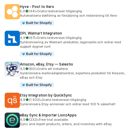
Hyve ‑ Post to Xero
av 5 stjärnor
5,0
(44)
•
Gratis testversion tillgänglig
44 recensioner totalt
Automatisera bokföring av försäljning och redovisning till Xero
Built for Shopify
DPL Walmart Integration
av 5 stjärnor
4,9
(97)
•
Gratis testversion tillgänglig
97 recensioner totalt
Synkronisering av Walmart-produkter, lagersaldo och ordrar med
support dygnet runt
Built for Shopify
Amazon, eBay, Etsy — Salestio
av 5 stjärnor
4,5
(80)
•
Gratis att installera
80 recensioner totalt
Synkronisera marknadsplatsordrar, exportera produkter till Amazon,
eBay och Etsy
Built for Shopify
Etsy Integration by QuickSync
av 5 stjärnor
4,9
(1 933)
•
Gratis testversion tillgänglig
1933 recensioner totalt
Synkronisera Etsy-annonser och ordrar med 100 % säkerhet!
eBay Sync & Importer LionzApps
av 5 stjärnor
4,9
(232)
•
Free trial available
232 recensioner totalt
Sync and import products, orders, and inventory with eBay