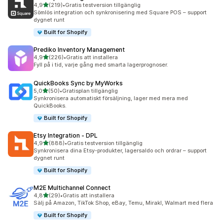
av 5 stjärnor
4,9
(219)
•
Gratis testversion tillgänglig
219 recensioner totalt
Sömlös integration och synkronisering med Square POS – support
dygnet runt
Built for Shopify
Prediko Inventory Management
av 5 stjärnor
4,9
(226)
•
Gratis att installera
226 recensioner totalt
Fyll på i tid, varje gång med smarta lagerprognoser.
QuickBooks Sync by MyWorks
av 5 stjärnor
5,0
(50)
•
Gratisplan tillgänglig
50 recensioner totalt
Synkronisera automatiskt försäljning, lager med mera med
QuickBooks.
Built for Shopify
Etsy Integration ‑ DPL
av 5 stjärnor
4,9
(888)
•
Gratis testversion tillgänglig
888 recensioner totalt
Synkronisera dina Etsy-produkter, lagersaldo och ordrar – support
dygnet runt
Built for Shopify
M2E Multichannel Connect
av 5 stjärnor
4,8
(29)
•
Gratis att installera
29 recensioner totalt
Sälj på Amazon, TikTok Shop, eBay, Temu, Mirakl, Walmart med flera
Built for Shopify