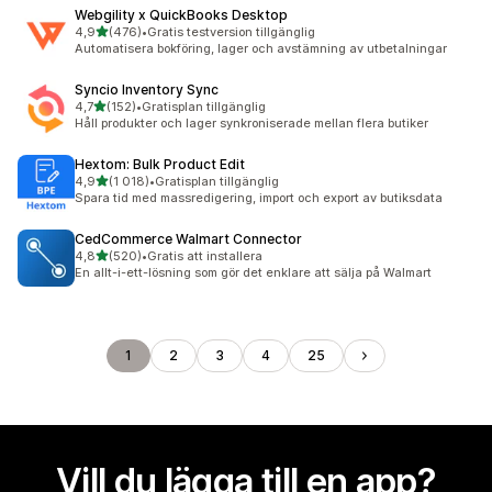
Webgility x QuickBooks Desktop
av 5 stjärnor
4,9
(476)
•
Gratis testversion tillgänglig
476 recensioner totalt
Automatisera bokföring, lager och avstämning av utbetalningar
Syncio Inventory Sync
av 5 stjärnor
4,7
(152)
•
Gratisplan tillgänglig
152 recensioner totalt
Håll produkter och lager synkroniserade mellan flera butiker
Hextom: Bulk Product Edit
av 5 stjärnor
4,9
(1 018)
•
Gratisplan tillgänglig
1018 recensioner totalt
Spara tid med massredigering, import och export av butiksdata
CedCommerce Walmart Connector
av 5 stjärnor
4,8
(520)
•
Gratis att installera
520 recensioner totalt
En allt-i-ett-lösning som gör det enklare att sälja på Walmart
1
2
3
4
25
Vill du lägga till en app?