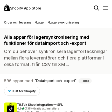
Shopify App Store
Order och leverans
Lager
Lagersynkronisering
Alla appar för lagersynkronisering med
funktioner för dataimport och -export
Om du behöver synkronisera lagerförteckningar
mellan flera leverantörer och flera plattformar i
olika format, från CSV till XML.
596 appar med
Dataimport och -export
Rensa
Built for Shopify
TikTok Shop Integration — SPL
av 5 stjärnor
4,9
(735)
•
Gratis att installera
735 recensioner totalt