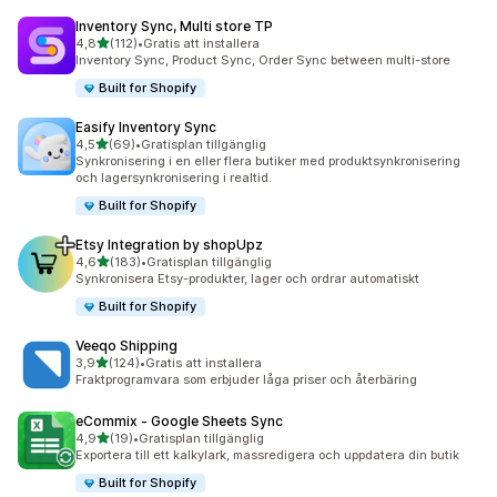
Inventory Sync, Multi store TP
av 5 stjärnor
4,8
(112)
•
Gratis att installera
112 recensioner totalt
Inventory Sync, Product Sync, Order Sync between multi-store
Built for Shopify
Easify Inventory Sync
av 5 stjärnor
4,5
(69)
•
Gratisplan tillgänglig
69 recensioner totalt
Synkronisering i en eller flera butiker med produktsynkronisering
och lagersynkronisering i realtid.
Built for Shopify
Etsy Integration by shopUpz
av 5 stjärnor
4,6
(183)
•
Gratisplan tillgänglig
183 recensioner totalt
Synkronisera Etsy-produkter, lager och ordrar automatiskt
Built for Shopify
Veeqo Shipping
av 5 stjärnor
3,9
(124)
•
Gratis att installera
124 recensioner totalt
Fraktprogramvara som erbjuder låga priser och återbäring
eCommix ‑ Google Sheets Sync
av 5 stjärnor
4,9
(19)
•
Gratisplan tillgänglig
19 recensioner totalt
Exportera till ett kalkylark, massredigera och uppdatera din butik
Built for Shopify