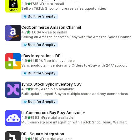
5 yıldız üzerinden
4,9
(735)
•
Free to install
toplam 735 değerlendirme
Sell on TikTok Shop to increase sales opportunities
Built for Shopify
CedCommerce Amazon Channel
5 yıldız üzerinden
4,7
(1.064)
•
Free to install
toplam 1064 değerlendirme
Selling on Amazon becomes Easy with the Amazon Sales Channel
Built for Shopify
eBay Integration ‑ DPL
5 yıldız üzerinden
4,9
(1.154)
•
Free trial available
toplam 1154 değerlendirme
Sync products, Inventory and Orders to eBay with 24/7 support
Built for Shopify
syncX Stock Sync Inventory CSV
5 yıldız üzerinden
4,8
(805)
•
Free plan available
toplam 805 değerlendirme
Bulk update, import & sync multiple stores and any connections
Built for Shopify
LitCommerce eBay Etsy Amazon +
5 yıldız üzerinden
4,9
(893)
•
Free trial available
toplam 893 değerlendirme
Multi-marketplace integration with TikTok Shop, Temu, Walmart
DPL Square Integration
5 yıldız üzerinden
4,9
(219)
•
Free trial available