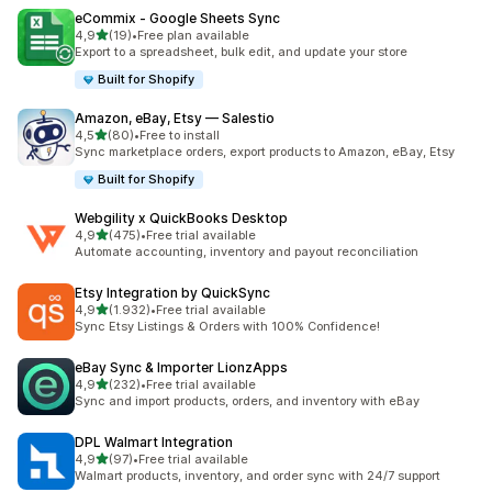
eCommix ‑ Google Sheets Sync
5 yıldız üzerinden
4,9
(19)
•
Free plan available
toplam 19 değerlendirme
Export to a spreadsheet, bulk edit, and update your store
Built for Shopify
Amazon, eBay, Etsy — Salestio
5 yıldız üzerinden
4,5
(80)
•
Free to install
toplam 80 değerlendirme
Sync marketplace orders, export products to Amazon, eBay, Etsy
Built for Shopify
Webgility x QuickBooks Desktop
5 yıldız üzerinden
4,9
(475)
•
Free trial available
toplam 475 değerlendirme
Automate accounting, inventory and payout reconciliation
Etsy Integration by QuickSync
5 yıldız üzerinden
4,9
(1.932)
•
Free trial available
toplam 1932 değerlendirme
Sync Etsy Listings & Orders with 100% Confidence!
eBay Sync & Importer LionzApps
5 yıldız üzerinden
4,9
(232)
•
Free trial available
toplam 232 değerlendirme
Sync and import products, orders, and inventory with eBay
DPL Walmart Integration
5 yıldız üzerinden
4,9
(97)
•
Free trial available
toplam 97 değerlendirme
Walmart products, inventory, and order sync with 24/7 support