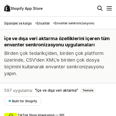
Shopify App Store
Siparişler ve kargo
Envanter
Envanter senkronizasyonu
i̇çe ve dışa veri aktarma özelliklerini içeren tüm
envanter senkronizasyonu uygulamaları
Birden çok tedarikçiden, birden çok platform
üzerinde, CSV'den XML'e birden çok dosya
biçimini kullanarak envanter senkronizasyonu
yapın.
597 uygulama:
İçe ve dışa veri aktarma
Temizle
Built for Shopify
TikTok Shop Integration — SPL