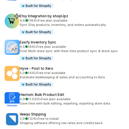
Built for Shopify
Etsy Integration by shopUpz
5 yıldız üzerinden
4,6
(183)
•
Free plan available
toplam 183 değerlendirme
Sync Etsy products, inventory, and orders automatically
Built for Shopify
Easify Inventory Sync
5 yıldız üzerinden
4,5
(69)
•
Free plan available
toplam 69 değerlendirme
One/ Multi store sync with Real-time product sync & stock sync
Built for Shopify
Hyve ‑ Post to Xero
5 yıldız üzerinden
5,0
(44)
•
Free trial available
toplam 44 değerlendirme
Automate bookkeeping of sales and accounting to Xero
Built for Shopify
Hextom: Bulk Product Edit
5 yıldız üzerinden
4,9
(1.020)
•
Free plan available
toplam 1020 değerlendirme
Save time with bulk editing, importing, exporting store data
Veeqo Shipping
5 yıldız üzerinden
3,9
(124)
•
Free to install
toplam 124 değerlendirme
Shipping software offering low rates and credits back