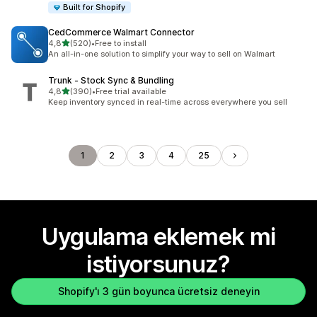
Built for Shopify
CedCommerce Walmart Connector
5 yıldız üzerinden
4,8
(520)
•
Free to install
toplam 520 değerlendirme
An all-in-one solution to simplify your way to sell on Walmart
Trunk ‑ Stock Sync & Bundling
5 yıldız üzerinden
4,8
(390)
•
Free trial available
toplam 390 değerlendirme
Keep inventory synced in real-time across everywhere you sell
1
2
3
4
25
Uygulama eklemek mi
istiyorsunuz?
Shopify'ı 3 gün boyunca ücretsiz deneyin