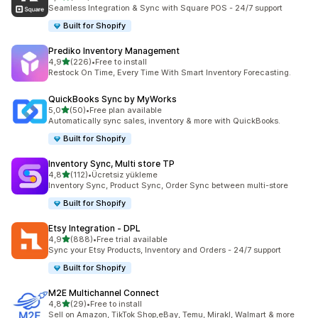
toplam 219 değerlendirme
Seamless Integration & Sync with Square POS - 24/7 support
Built for Shopify
Prediko Inventory Management
5 yıldız üzerinden
4,9
(226)
•
Free to install
toplam 226 değerlendirme
Restock On Time, Every Time With Smart Inventory Forecasting.
QuickBooks Sync by MyWorks
5 yıldız üzerinden
5,0
(50)
•
Free plan available
toplam 50 değerlendirme
Automatically sync sales, inventory & more with QuickBooks.
Built for Shopify
Inventory Sync, Multi store TP
5 yıldız üzerinden
4,8
(112)
•
Ücretsiz yükleme
toplam 112 değerlendirme
Inventory Sync, Product Sync, Order Sync between multi-store
Built for Shopify
Etsy Integration ‑ DPL
5 yıldız üzerinden
4,9
(888)
•
Free trial available
toplam 888 değerlendirme
Sync your Etsy Products, Inventory and Orders - 24/7 support
Built for Shopify
M2E Multichannel Connect
5 yıldız üzerinden
4,8
(29)
•
Free to install
toplam 29 değerlendirme
Sell on Amazon, TikTok Shop,eBay, Temu, Mirakl, Walmart & more