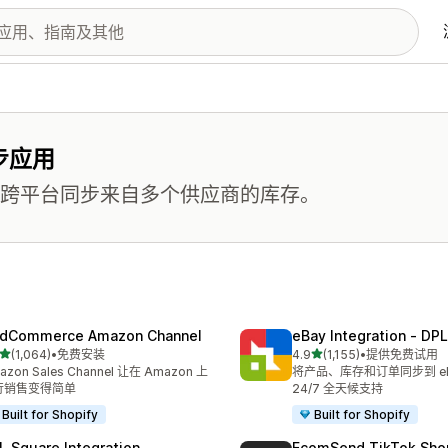
步应用
 等）跨平台同步来自多个供应商的库存。
dCommerce Amazon Channel
eBay Integration ‑ DPL
星（满分 5 星）
星（满分 5 星）
(1,064)
•
免费安装
4.9
(1,155)
•
提供免费试用
 1064 条评论
总共 1155 条评论
azon Sales Channel 让在 Amazon 上
将产品、库存和订单同步到 e
行销售变得简单
24/7 全天候支持
Built for Shopify
Built for Shopify
L Square Integration
EcomSend TikTok Sho