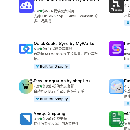
+
4.9
总共
与 
星（满分 5 星）
4.9
(893)
•
提供免费试用
总共 893 条评论
天
支持 TikTok Shop、Temu、Walmart 的
多市场集成
QuickBooks Sync by MyWorks
In
星（满分 5 星）
5.0
(50)
•
提供免费套餐
4.8
总共 50 条评论
总共
自动与 QuickBooks 同步销售、库存等数
Inv
据。
bet
Built for Shopify
Etsy Integration by shopUpz
Ea
星（满分 5 星）
4.6
(183)
•
提供免费套餐
4.5
总共 183 条评论
总共
自动同步 Etsy 产品、库存和订单
包
商
Built for Shopify
Veeqo Shipping
eC
星（满分 5 星）
3.9
(124)
•
免费安装
4.9
总共 124 条评论
总共
提供低费率和返利的发货软件
导
的