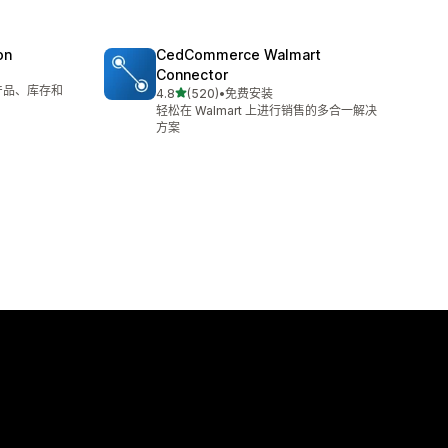
on
CedCommerce Walmart
Connector
t 产品、库存和
星（满分 5 星）
4.8
(520)
•
免费安装
总共 520 条评论
轻松在 Walmart 上进行销售的多合一解决
方案