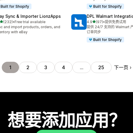
Built for Shopify
Built for Shopify
ay Sync & Importer LionzApps
DPL Walmart Integrati
星（满分 5 星）
星（满分 5 星）
(232)
•
Free trial available
4.9
(97)
•
提供免费试用
 232 条评论
总共 97 条评论
c and import products, orders, and
提供 24/7 支持的 Walmar
entory with eBay
订单同步
Built for Shopify
下一页
1
2
3
4
…
25
想要添加应用？