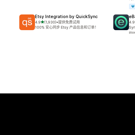
Etsy Integration by QuickSync
eB
星（满分 5 星）
4.9
(1,930)
•
提供免费试用
4.9
总共 1930 条评论
总共
100% 安心同步 Etsy 产品信息和订单！
Syn
inv