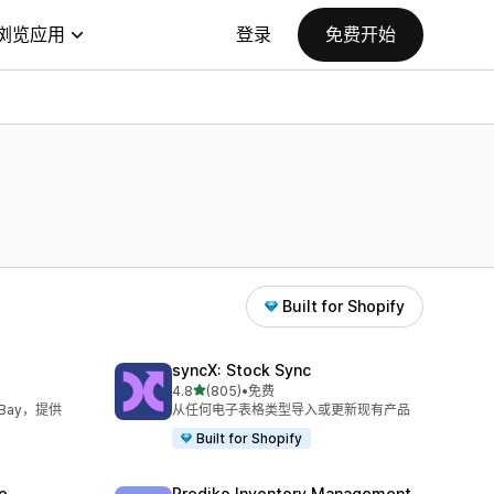
浏览应用
登录
免费开始
Built for Shopify
syncX: Stock Sync
星（满分 5 星）
4.8
(805)
•
免费
总共 805 条评论
Bay，提供
从任何电子表格类型导入或更新现有产品
Built for Shopify
p
Prediko Inventory Management