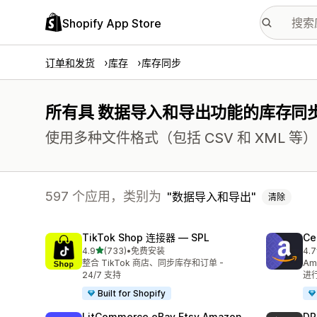
Shopify App Store
订单和发货
库存
库存同步
所有具 数据导入和导出功能的库存同
使用多种文件格式（包括 CSV 和 XML
597 个应用，类别为
数据导入和导出
清除
TikTok Shop 连接器 — SPL
Ce
星（满分 5 星）
4.9
(733)
•
免费安装
4.7
总共 733 条评论
总共
整合 TikTok 商店、同步库存和订单 -
Am
24/7 支持
进
Built for Shopify
LitCommerce eBay Etsy Amazon
DP