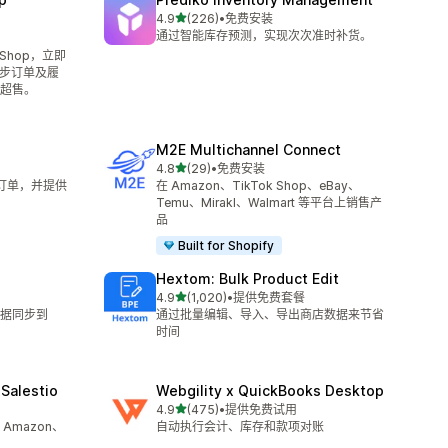
星（满分 5 星）
4.9
(226)
•
免费安装
总共 226 条评论
通过智能库存预测，实现次次准时补货。
 Shop，立即
动同步订单及履
超售。
M2E Multichannel Connect
星（满分 5 星）
4.8
(29)
•
免费安装
总共 29 条评论
和订单，并提供
在 Amazon、TikTok Shop、eBay、
Temu、Mirakl、Walmart 等平台上销售产
品
Built for Shopify
Hextom: Bulk Product Edit
星（满分 5 星）
4.9
(1,020)
•
提供免费套餐
总共 1020 条评论
据同步到
通过批量编辑、导入、导出商店数据来节省
时间
Salestio
Webgility x QuickBooks Desktop
星（满分 5 星）
4.9
(475)
•
提供免费试用
总共 475 条评论
Amazon、
自动执行会计、库存和款项对账