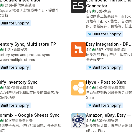
星（满分 5 星）
(219)
•
提供免费试用
Connector
 219 条评论
Square POS 无缝集成并同步 - 提供全
星（满分 5 星）
4.9
(53)
•
免费
总共 53 条评论
候支持
自动同步上架商品至 TikTok
开始在 TikTok 售卖。自
Built for Shopify
约，更新库存，价格等，防止
Built for Shopify
ventory Sync, Multi store TP
Etsy Integration ‑ DPL
星（满分 5 星）
星（满分 5 星）
(112)
•
免费安装
4.9
(887)
•
提供免费试用
 112 条评论
总共 887 条评论
entory sync and product sync
同步您的 Etsy 产品、库存
ween multiple stores
全天候支持
Built for Shopify
Built for Shopify
sify Inventory Sync
Hyve ‑ Post to Xero
星（满分 5 星）
星（满分 5 星）
(69)
•
提供免费套餐
5.0
(44)
•
提供免费试用
 69 条评论
总共 44 条评论
含实时产品同步和库存同步的单商店/多
自动完成销售记账并将会计数
店同步功能
Xero
Built for Shopify
Built for Shopify
ommix ‑ Google Sheets Sync
Amazon, eBay, Etsy — 
星（满分 5 星）
星（满分 5 星）
(19)
•
提供免费套餐
4.5
(80)
•
免费安装
 19 条评论
总共 80 条评论
出到电子表格，进行批量编辑，并更新您
同步市场订单，将产品导出到 
商店
eBay、Etsy