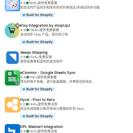
星（满分 5 星）
4.5
(69)
•
提供免费套餐
总共 69 条评论
包含实时产品同步和库存同步的单商店/多商店同步功能
Built for Shopify
Etsy Integration by shopUpz
星（满分 5 星）
4.6
(184)
•
提供免费套餐
总共 184 条评论
自动同步 Etsy 产品、库存和订单
Built for Shopify
Veeqo Shipping
星（满分 5 星）
3.9
(124)
•
免费安装
总共 124 条评论
提供低费率和返利的发货软件
eCommix ‑ Google Sheets Sync
星（满分 5 星）
4.9
(19)
•
提供免费套餐
总共 19 条评论
导出到电子表格，进行批量编辑，并更新您的商店
Built for Shopify
Hyve ‑ Post to Xero
星（满分 5 星）
5.0
(44)
•
提供免费试用
总共 44 条评论
自动完成销售记账并将会计数据同步到 Xero
Built for Shopify
DPL Walmart Integration
星（满分 5 星）
4.9
(97)
•
提供免费试用