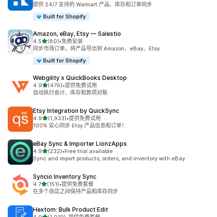
总共 97 条评论
提供 24/7 支持的 Walmart 产品、库存和订单同步
Built for Shopify
Amazon, eBay, Etsy — Salestio
星（满分 5 星）
4.5
(80)
•
免费安装
总共 80 条评论
同步市场订单，将产品导出到 Amazon、eBay、Etsy
Built for Shopify
Webgility x QuickBooks Desktop
星（满分 5 星）
4.9
(476)
•
提供免费试用
总共 476 条评论
自动执行会计、库存和款项对账
Etsy Integration by QuickSync
星（满分 5 星）
4.9
(1,933)
•
提供免费试用
总共 1933 条评论
100% 安心同步 Etsy 产品信息和订单！
eBay Sync & Importer LionzApps
星（满分 5 星）
4.9
(232)
•
Free trial available
总共 232 条评论
Sync and import products, orders, and inventory with eBay
Syncio Inventory Sync
星（满分 5 星）
4.7
(151)
•
提供免费套餐
总共 151 条评论
在多个商店之间保持产品和库存同步
Hextom: Bulk Product Edit
星（满分 5 星）