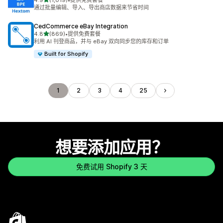
4.9
(1,019)
•
提供免费套餐
总共 1019 条评论
通过批量编辑、导入、导出商店数据来节省时间
CedCommerce eBay Integration
星（满分 5 星）
4.8
(869)
•
提供免费套餐
总共 869 条评论
利用 AI 刊登商品，并与 eBay 双向同步您的库存和订单
Built for Shopify
1
2
3
4
25
想要添加应用？
免费试用 Shopify 3 天