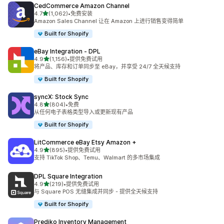
CedCommerce Amazon Channel
星（满分 5 星）
4.7
(1,062)
•
免费安装
总共 1062 条评论
Amazon Sales Channel 让在 Amazon 上进行销售变得简单
Built for Shopify
eBay Integration ‑ DPL
星（满分 5 星）
4.9
(1,156)
•
提供免费试用
总共 1156 条评论
将产品、库存和订单同步至 eBay，并享受 24/7 全天候支持
Built for Shopify
syncX: Stock Sync
星（满分 5 星）
4.8
(804)
•
免费
总共 804 条评论
从任何电子表格类型导入或更新现有产品
Built for Shopify
LitCommerce eBay Etsy Amazon +
星（满分 5 星）
4.9
(895)
•
提供免费试用
总共 895 条评论
支持 TikTok Shop、Temu、Walmart 的多市场集成
DPL Square Integration
星（满分 5 星）
4.9
(219)
•
提供免费试用
总共 219 条评论
与 Square POS 无缝集成并同步 - 提供全天候支持
Built for Shopify
Prediko Inventory Management