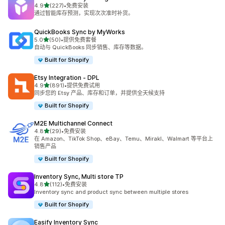
星（满分 5 星）
4.9
(227)
•
免费安装
总共 227 条评论
通过智能库存预测，实现次次准时补货。
QuickBooks Sync by MyWorks
星（满分 5 星）
5.0
(50)
•
提供免费套餐
总共 50 条评论
自动与 QuickBooks 同步销售、库存等数据。
Built for Shopify
Etsy Integration ‑ DPL
星（满分 5 星）
4.9
(891)
•
提供免费试用
总共 891 条评论
同步您的 Etsy 产品、库存和订单，并提供全天候支持
Built for Shopify
M2E Multichannel Connect
星（满分 5 星）
4.8
(29)
•
免费安装
总共 29 条评论
在 Amazon、TikTok Shop、eBay、Temu、Mirakl、Walmart 等平台上
销售产品
Built for Shopify
Inventory Sync, Multi store TP
星（满分 5 星）
4.8
(112)
•
免费安装
总共 112 条评论
Inventory sync and product sync between multiple stores
Built for Shopify
Easify Inventory Sync