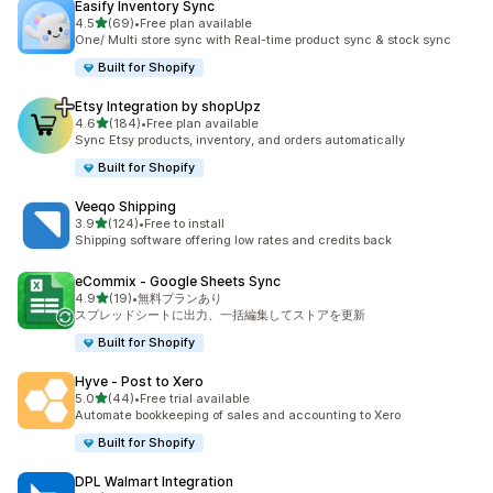
Easify Inventory Sync
5つ星中
4.5
(69)
•
Free plan available
合計レビュー数：69件
One/ Multi store sync with Real-time product sync & stock sync
Built for Shopify
Etsy Integration by shopUpz
5つ星中
4.6
(184)
•
Free plan available
合計レビュー数：184件
Sync Etsy products, inventory, and orders automatically
Built for Shopify
Veeqo Shipping
5つ星中
3.9
(124)
•
Free to install
合計レビュー数：124件
Shipping software offering low rates and credits back
eCommix ‑ Google Sheets Sync
5つ星中
4.9
(19)
•
無料プランあり
合計レビュー数：19件
スプレッドシートに出力、一括編集してストアを更新
Built for Shopify
Hyve ‑ Post to Xero
5つ星中
5.0
(44)
•
Free trial available
合計レビュー数：44件
Automate bookkeeping of sales and accounting to Xero
Built for Shopify
DPL Walmart Integration