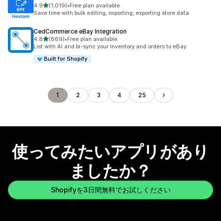
5つ星中
4.9
(1,019)
•
Free plan available
合計レビュー数：1019件
Save time with bulk editing, importing, exporting store data
CedCommerce eBay Integration
5つ星中
4.8
(869)
•
Free plan available
合計レビュー数：869件
List with AI and bi-sync your Inventory and orders to eBay
Built for Shopify
1
2
3
4
25
使ってみたいアプリがあり
ましたか？
Shopifyを3日間無料でお試しください