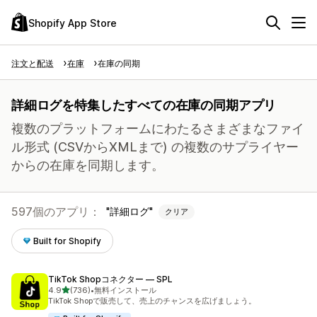
Shopify App Store
注文と配送
在庫
在庫の同期
詳細ログを特集したすべての在庫の同期アプリ
複数のプラットフォームにわたるさまざまなファイ
ル形式 (CSVからXMLまで) の複数のサプライヤー
からの在庫を同期します。
597個のアプリ：
詳細ログ
クリア
Built for Shopify
TikTok Shopコネクター — SPL
5つ星中
4.9
(736)
•
無料インストール
合計レビュー数：736件
TikTok Shopで販売して、売上のチャンスを広げましょう。