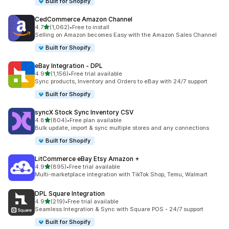
Built for Shopify
CedCommerce Amazon Channel
5つ星中
4.7
(1,062)
•
Free to install
合計レビュー数：1062件
Selling on Amazon becomes Easy with the Amazon Sales Channel
Built for Shopify
eBay Integration ‑ DPL
5つ星中
4.9
(1,156)
•
Free trial available
合計レビュー数：1156件
Sync products, Inventory and Orders to eBay with 24/7 support
Built for Shopify
syncX Stock Sync Inventory CSV
5つ星中
4.8
(804)
•
Free plan available
合計レビュー数：804件
Bulk update, import & sync multiple stores and any connections
Built for Shopify
LitCommerce eBay Etsy Amazon +
5つ星中
4.9
(895)
•
Free trial available
合計レビュー数：895件
Multi-marketplace integration with TikTok Shop, Temu, Walmart
DPL Square Integration
5つ星中
4.9
(219)
•
Free trial available
合計レビュー数：219件
Seamless Integration & Sync with Square POS - 24/7 support
Built for Shopify