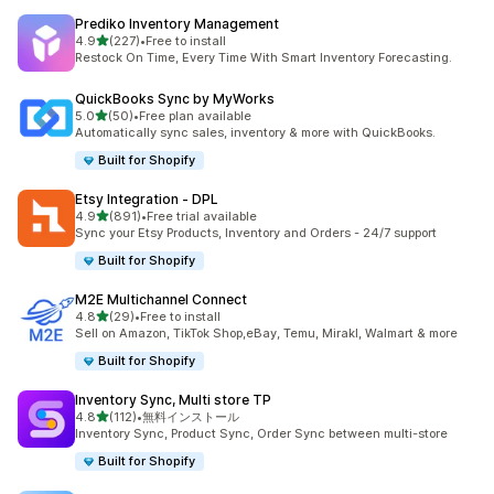
Prediko Inventory Management
5つ星中
4.9
(227)
•
Free to install
合計レビュー数：227件
Restock On Time, Every Time With Smart Inventory Forecasting.
QuickBooks Sync by MyWorks
5つ星中
5.0
(50)
•
Free plan available
合計レビュー数：50件
Automatically sync sales, inventory & more with QuickBooks.
Built for Shopify
Etsy Integration ‑ DPL
5つ星中
4.9
(891)
•
Free trial available
合計レビュー数：891件
Sync your Etsy Products, Inventory and Orders - 24/7 support
Built for Shopify
M2E Multichannel Connect
5つ星中
4.8
(29)
•
Free to install
合計レビュー数：29件
Sell on Amazon, TikTok Shop,eBay, Temu, Mirakl, Walmart & more
Built for Shopify
Inventory Sync, Multi store TP
5つ星中
4.8
(112)
•
無料インストール
合計レビュー数：112件
Inventory Sync, Product Sync, Order Sync between multi-store
Built for Shopify