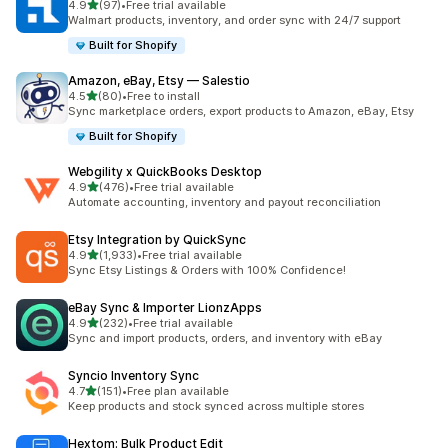
5つ星中
4.9
(97)
•
Free trial available
合計レビュー数：97件
Walmart products, inventory, and order sync with 24/7 support
Built for Shopify
Amazon, eBay, Etsy — Salestio
5つ星中
4.5
(80)
•
Free to install
合計レビュー数：80件
Sync marketplace orders, export products to Amazon, eBay, Etsy
Built for Shopify
Webgility x QuickBooks Desktop
5つ星中
4.9
(476)
•
Free trial available
合計レビュー数：476件
Automate accounting, inventory and payout reconciliation
Etsy Integration by QuickSync
5つ星中
4.9
(1,933)
•
Free trial available
合計レビュー数：1933件
Sync Etsy Listings & Orders with 100% Confidence!
eBay Sync & Importer LionzApps
5つ星中
4.9
(232)
•
Free trial available
合計レビュー数：232件
Sync and import products, orders, and inventory with eBay
Syncio Inventory Sync
5つ星中
4.7
(151)
•
Free plan available
合計レビュー数：151件
Keep products and stock synced across multiple stores
Hextom: Bulk Product Edit