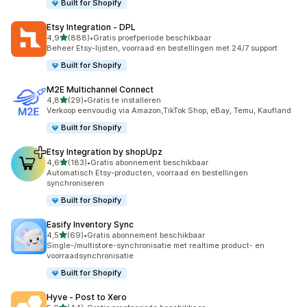
Built for Shopify
Etsy Integration ‑ DPL
van 5 sterren
4,9
(888)
•
Gratis proefperiode beschikbaar
888 recensies in totaal
Beheer Etsy-lijsten, voorraad en bestellingen met 24/7 support
Built for Shopify
M2E Multichannel Connect
van 5 sterren
4,8
(29)
•
Gratis te installeren
29 recensies in totaal
Verkoop eenvoudig via Amazon,TikTok Shop, eBay, Temu, Kaufland
Built for Shopify
Etsy Integration by shopUpz
van 5 sterren
4,6
(183)
•
Gratis abonnement beschikbaar
183 recensies in totaal
Automatisch Etsy-producten, voorraad en bestellingen
synchroniseren
Built for Shopify
Easify Inventory Sync
van 5 sterren
4,5
(69)
•
Gratis abonnement beschikbaar
69 recensies in totaal
Single-/multistore-synchronisatie met realtime product- en
voorraadsynchronisatie
Built for Shopify
Hyve ‑ Post to Xero