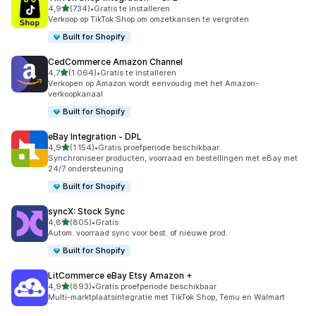
van 5 sterren
4,9
(734)
•
Gratis te installeren
734 recensies in totaal
Verkoop op TikTok Shop om omzetkansen te vergroten
Built for Shopify
CedCommerce Amazon Channel
van 5 sterren
4,7
(1.064)
•
Gratis te installeren
1064 recensies in totaal
Verkopen op Amazon wordt eenvoudig met het Amazon-
verkoopkanaal
Built for Shopify
eBay Integration ‑ DPL
van 5 sterren
4,9
(1.154)
•
Gratis proefperiode beschikbaar
1154 recensies in totaal
Synchroniseer producten, voorraad en bestellingen met eBay met
24/7 ondersteuning
Built for Shopify
syncX: Stock Sync
van 5 sterren
4,8
(805)
•
Gratis
805 recensies in totaal
Autom. voorraad sync voor best. of nieuwe prod.
Built for Shopify
LitCommerce eBay Etsy Amazon +
van 5 sterren
4,9
(893)
•
Gratis proefperiode beschikbaar
893 recensies in totaal
Multi-marktplaatsintegratie met TikTok Shop, Temu en Walmart