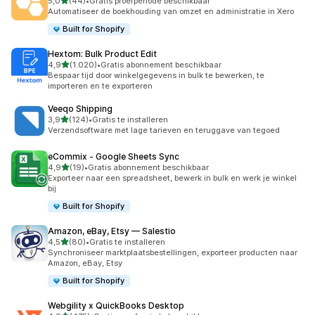
van 5 sterren
5,0
(44)
•
Gratis proefperiode beschikbaar
44 recensies in totaal
Automatiseer de boekhouding van omzet en administratie in Xero
Built for Shopify
Hextom: Bulk Product Edit
van 5 sterren
4,9
(1.020)
•
Gratis abonnement beschikbaar
1020 recensies in totaal
Bespaar tijd door winkelgegevens in bulk te bewerken, te
importeren en te exporteren
Veeqo Shipping
van 5 sterren
3,9
(124)
•
Gratis te installeren
124 recensies in totaal
Verzendsoftware met lage tarieven en teruggave van tegoed
eCommix ‑ Google Sheets Sync
van 5 sterren
4,9
(19)
•
Gratis abonnement beschikbaar
19 recensies in totaal
Exporteer naar een spreadsheet, bewerk in bulk en werk je winkel
bij
Built for Shopify
Amazon, eBay, Etsy — Salestio
van 5 sterren
4,5
(80)
•
Gratis te installeren
80 recensies in totaal
Synchroniseer marktplaatsbestellingen, exporteer producten naar
Amazon, eBay, Etsy
Built for Shopify
Webgility x QuickBooks Desktop