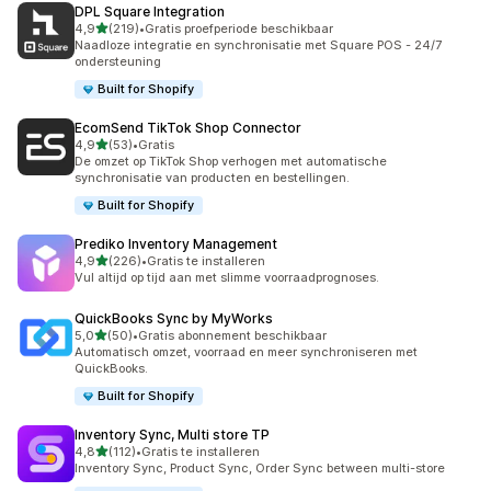
DPL Square Integration
van 5 sterren
4,9
(219)
•
Gratis proefperiode beschikbaar
219 recensies in totaal
Naadloze integratie en synchronisatie met Square POS - 24/7
ondersteuning
Built for Shopify
EcomSend TikTok Shop Connector
van 5 sterren
4,9
(53)
•
Gratis
53 recensies in totaal
De omzet op TikTok Shop verhogen met automatische
synchronisatie van producten en bestellingen.
Built for Shopify
Prediko Inventory Management
van 5 sterren
4,9
(226)
•
Gratis te installeren
226 recensies in totaal
Vul altijd op tijd aan met slimme voorraadprognoses.
QuickBooks Sync by MyWorks
van 5 sterren
5,0
(50)
•
Gratis abonnement beschikbaar
50 recensies in totaal
Automatisch omzet, voorraad en meer synchroniseren met
QuickBooks.
Built for Shopify
Inventory Sync, Multi store TP
van 5 sterren
4,8
(112)
•
Gratis te installeren
112 recensies in totaal
Inventory Sync, Product Sync, Order Sync between multi-store