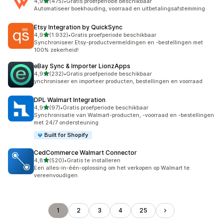
van 5 sterren
4,9
(475)
•
Gratis proefperiode beschikbaar
475 recensies in totaal
Automatiseer boekhouding, voorraad en uitbetalingsafstemming
Etsy Integration by QuickSync
van 5 sterren
4,9
(1.932)
•
Gratis proefperiode beschikbaar
1932 recensies in totaal
Synchroniseer Etsy-productvermeldingen en -bestellingen met
100% zekerheid!
eBay Sync & Importer LionzApps
van 5 sterren
4,9
(232)
•
Gratis proefperiode beschikbaar
232 recensies in totaal
ynchroniseer en importeer producten, bestellingen en voorraad
DPL Walmart Integration
van 5 sterren
4,9
(97)
•
Gratis proefperiode beschikbaar
97 recensies in totaal
Synchronisatie van Walmart-producten, -voorraad en -bestellingen
met 24/7 ondersteuning
Built for Shopify
CedCommerce Walmart Connector
van 5 sterren
4,8
(520)
•
Gratis te installeren
520 recensies in totaal
Een alles-in-één-oplossing om het verkopen op Walmart te
vereenvoudigen
1
2
3
4
25