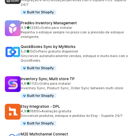
Integração e sincronização perfeitas com o Square POS: suporte
24/7
Built for Shopify
Prediko Inventory Management
de 5 estrelas
4,9
(226)
•
Grátis para instalar
226 avaliações ao todo
Reponha o estoque sempre no prazo com a previsão de estoque
inteligente.
QuickBooks Sync by MyWorks
de 5 estrelas
5,0
(50)
•
Plano gratuito disponível
50 avaliações ao todo
Sincronize automaticamente vendas, estoque e muito mais com o
QuickBooks.
Built for Shopify
Inventory Sync, Multi store TP
de 5 estrelas
4,8
(112)
•
Grátis para instalar
112 avaliações ao todo
Inventory Sync, Product Sync, Order Sync between multi-store
Built for Shopify
Etsy Integration ‑ DPL
de 5 estrelas
4,9
(889)
•
Avaliação gratuita
889 avaliações ao todo
Sincronize produtos, estoque e pedidos do Etsy - Suporte 24/7
Built for Shopify
M2E Multichannel Connect