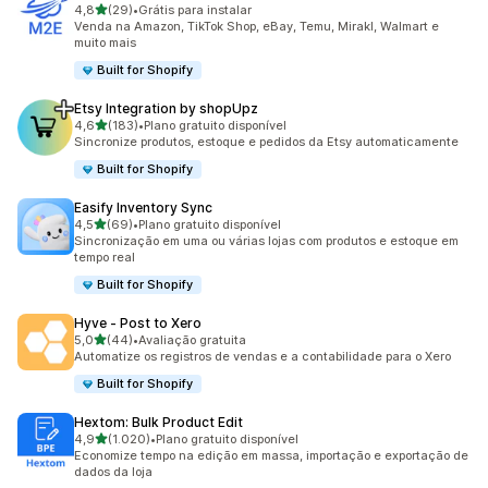
de 5 estrelas
4,8
(29)
•
Grátis para instalar
29 avaliações ao todo
Venda na Amazon, TikTok Shop, eBay, Temu, Mirakl, Walmart e
muito mais
Built for Shopify
Etsy Integration by shopUpz
de 5 estrelas
4,6
(183)
•
Plano gratuito disponível
183 avaliações ao todo
Sincronize produtos, estoque e pedidos da Etsy automaticamente
Built for Shopify
Easify Inventory Sync
de 5 estrelas
4,5
(69)
•
Plano gratuito disponível
69 avaliações ao todo
Sincronização em uma ou várias lojas com produtos e estoque em
tempo real
Built for Shopify
Hyve ‑ Post to Xero
de 5 estrelas
5,0
(44)
•
Avaliação gratuita
44 avaliações ao todo
Automatize os registros de vendas e a contabilidade para o Xero
Built for Shopify
Hextom: Bulk Product Edit
de 5 estrelas
4,9
(1.020)
•
Plano gratuito disponível
1020 avaliações ao todo
Economize tempo na edição em massa, importação e exportação de
dados da loja