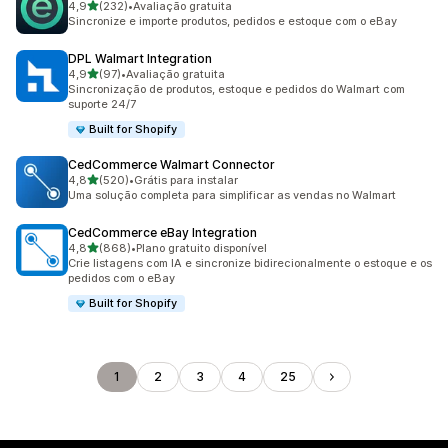
de 5 estrelas
4,9
(232)
•
Avaliação gratuita
232 avaliações ao todo
Sincronize e importe produtos, pedidos e estoque com o eBay
DPL Walmart Integration
de 5 estrelas
4,9
(97)
•
Avaliação gratuita
97 avaliações ao todo
Sincronização de produtos, estoque e pedidos do Walmart com
suporte 24/7
Built for Shopify
CedCommerce Walmart Connector
de 5 estrelas
4,8
(520)
•
Grátis para instalar
520 avaliações ao todo
Uma solução completa para simplificar as vendas no Walmart
CedCommerce eBay Integration
de 5 estrelas
4,8
(868)
•
Plano gratuito disponível
868 avaliações ao todo
Crie listagens com IA e sincronize bidirecionalmente o estoque e os
pedidos com o eBay
Built for Shopify
1
2
3
4
25