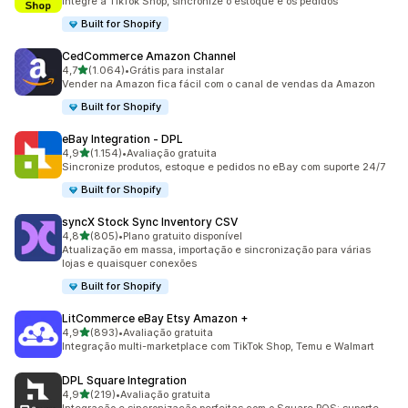
Integre a TikTok Shop, sincronize o estoque e os pedidos
Built for Shopify
CedCommerce Amazon Channel
de 5 estrelas
4,7
(1.064)
•
Grátis para instalar
1064 avaliações ao todo
Vender na Amazon fica fácil com o canal de vendas da Amazon
Built for Shopify
eBay Integration ‑ DPL
de 5 estrelas
4,9
(1.154)
•
Avaliação gratuita
1154 avaliações ao todo
Sincronize produtos, estoque e pedidos no eBay com suporte 24/7
Built for Shopify
syncX Stock Sync Inventory CSV
de 5 estrelas
4,8
(805)
•
Plano gratuito disponível
805 avaliações ao todo
Atualização em massa, importação e sincronização para várias
lojas e quaisquer conexões
Built for Shopify
LitCommerce eBay Etsy Amazon +
de 5 estrelas
4,9
(893)
•
Avaliação gratuita
893 avaliações ao todo
Integração multi-marketplace com TikTok Shop, Temu e Walmart
DPL Square Integration
de 5 estrelas
4,9
(219)
•
Avaliação gratuita
219 avaliações ao todo