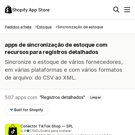
Shopify App Store
Pedidos e frete
Estoque
Sincronização de estoque
apps de sincronização de estoque com
recursos para registros detalhados
Sincronize o estoque de vários fornecedores,
em várias plataformas e com vários formatos
de arquivo: do CSV ao XML.
597 apps com
Registros detalhados
Limpar
Built for Shopify
Conector TikTok Shop — SPL
de 5 estrelas
4,9
(736)
•
Grátis para instalar
736 avaliações ao todo