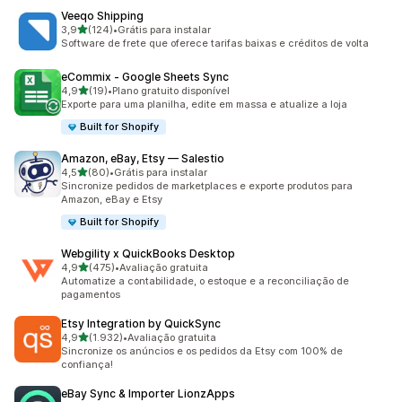
Veeqo Shipping
de 5 estrelas
3,9
(124)
•
Grátis para instalar
124 avaliações ao todo
Software de frete que oferece tarifas baixas e créditos de volta
eCommix ‑ Google Sheets Sync
de 5 estrelas
4,9
(19)
•
Plano gratuito disponível
19 avaliações ao todo
Exporte para uma planilha, edite em massa e atualize a loja
Built for Shopify
Amazon, eBay, Etsy — Salestio
de 5 estrelas
4,5
(80)
•
Grátis para instalar
80 avaliações ao todo
Sincronize pedidos de marketplaces e exporte produtos para
Amazon, eBay e Etsy
Built for Shopify
Webgility x QuickBooks Desktop
de 5 estrelas
4,9
(475)
•
Avaliação gratuita
475 avaliações ao todo
Automatize a contabilidade, o estoque e a reconciliação de
pagamentos
Etsy Integration by QuickSync
de 5 estrelas
4,9
(1.932)
•
Avaliação gratuita
1932 avaliações ao todo
Sincronize os anúncios e os pedidos da Etsy com 100% de
confiança!
eBay Sync & Importer LionzApps