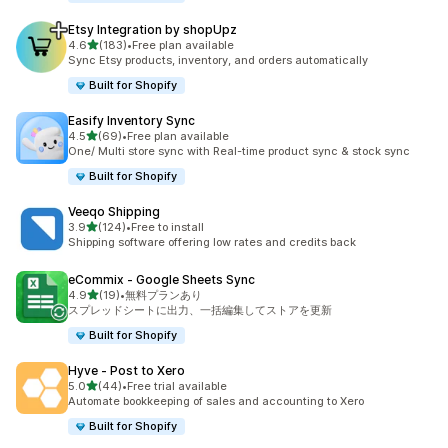
Etsy Integration by shopUpz
5つ星中
4.6
(183)
•
Free plan available
合計レビュー数：183件
Sync Etsy products, inventory, and orders automatically
Built for Shopify
Easify Inventory Sync
5つ星中
4.5
(69)
•
Free plan available
合計レビュー数：69件
One/ Multi store sync with Real-time product sync & stock sync
Built for Shopify
Veeqo Shipping
5つ星中
3.9
(124)
•
Free to install
合計レビュー数：124件
Shipping software offering low rates and credits back
eCommix ‑ Google Sheets Sync
5つ星中
4.9
(19)
•
無料プランあり
合計レビュー数：19件
スプレッドシートに出力、一括編集してストアを更新
Built for Shopify
Hyve ‑ Post to Xero
5つ星中
5.0
(44)
•
Free trial available
合計レビュー数：44件
Automate bookkeeping of sales and accounting to Xero
Built for Shopify