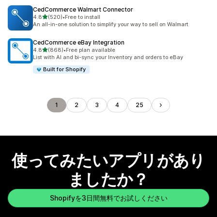
CedCommerce Walmart Connector
5つ星中
4.8
(520)
•
Free to install
合計レビュー数：520件
An all-in-one solution to simplify your way to sell on Walmart
CedCommerce eBay Integration
5つ星中
4.8
(868)
•
Free plan available
合計レビュー数：868件
List with AI and bi-sync your Inventory and orders to eBay
Built for Shopify
1
2
3
4
25
使ってみたいアプリがあり
ましたか？
Shopifyを3日間無料でお試しください