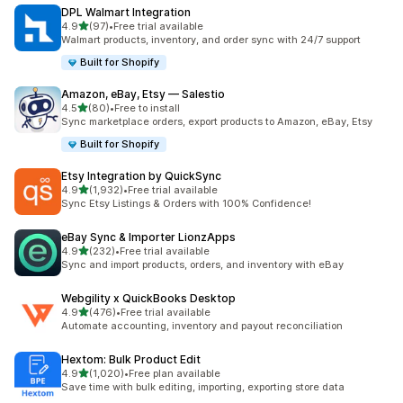
DPL Walmart Integration
5つ星中
4.9
(97)
•
Free trial available
合計レビュー数：97件
Walmart products, inventory, and order sync with 24/7 support
Built for Shopify
Amazon, eBay, Etsy — Salestio
5つ星中
4.5
(80)
•
Free to install
合計レビュー数：80件
Sync marketplace orders, export products to Amazon, eBay, Etsy
Built for Shopify
Etsy Integration by QuickSync
5つ星中
4.9
(1,932)
•
Free trial available
合計レビュー数：1932件
Sync Etsy Listings & Orders with 100% Confidence!
eBay Sync & Importer LionzApps
5つ星中
4.9
(232)
•
Free trial available
合計レビュー数：232件
Sync and import products, orders, and inventory with eBay
Webgility x QuickBooks Desktop
5つ星中
4.9
(476)
•
Free trial available
合計レビュー数：476件
Automate accounting, inventory and payout reconciliation
Hextom: Bulk Product Edit
5つ星中
4.9
(1,020)
•
Free plan available
合計レビュー数：1020件
Save time with bulk editing, importing, exporting store data