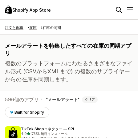
Shopify App Store
注文と配送
在庫
在庫の同期
メールアラートを特集したすべての在庫の同期アプ
リ
複数のプラットフォームにわたるさまざまなファイ
ル形式 (CSVからXMLまで) の複数のサプライヤー
からの在庫を同期します。
596個のアプリ：
メールアラート
クリア
Built for Shopify
TikTok Shopコネクター — SPL
5つ星中
4.9
(735)
•
無料インストール
合計レビュー数：735件