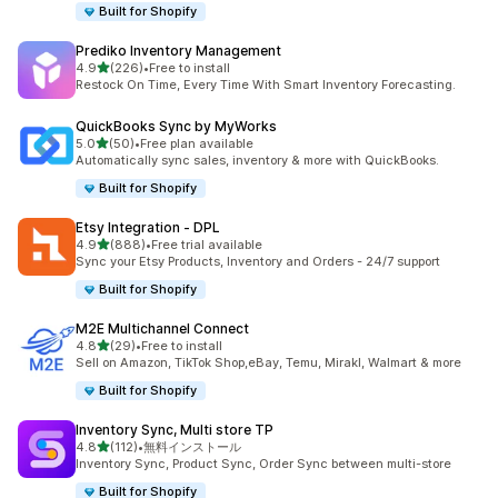
Built for Shopify
Prediko Inventory Management
5つ星中
4.9
(226)
•
Free to install
合計レビュー数：226件
Restock On Time, Every Time With Smart Inventory Forecasting.
QuickBooks Sync by MyWorks
5つ星中
5.0
(50)
•
Free plan available
合計レビュー数：50件
Automatically sync sales, inventory & more with QuickBooks.
Built for Shopify
Etsy Integration ‑ DPL
5つ星中
4.9
(888)
•
Free trial available
合計レビュー数：888件
Sync your Etsy Products, Inventory and Orders - 24/7 support
Built for Shopify
M2E Multichannel Connect
5つ星中
4.8
(29)
•
Free to install
合計レビュー数：29件
Sell on Amazon, TikTok Shop,eBay, Temu, Mirakl, Walmart & more
Built for Shopify
Inventory Sync, Multi store TP
5つ星中
4.8
(112)
•
無料インストール
合計レビュー数：112件
Inventory Sync, Product Sync, Order Sync between multi-store
Built for Shopify