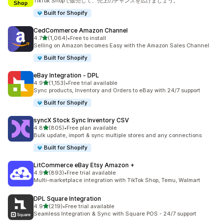
TikTok Shopで販売して、売上のチャンスを広げましょう。
Built for Shopify
CedCommerce Amazon Channel
5つ星中
4.7
(1,064)
•
Free to install
合計レビュー数：1064件
Selling on Amazon becomes Easy with the Amazon Sales Channel
Built for Shopify
eBay Integration ‑ DPL
5つ星中
4.9
(1,153)
•
Free trial available
合計レビュー数：1153件
Sync products, Inventory and Orders to eBay with 24/7 support
Built for Shopify
syncX Stock Sync Inventory CSV
5つ星中
4.8
(805)
•
Free plan available
合計レビュー数：805件
Bulk update, import & sync multiple stores and any connections
Built for Shopify
LitCommerce eBay Etsy Amazon +
5つ星中
4.9
(893)
•
Free trial available
合計レビュー数：893件
Multi-marketplace integration with TikTok Shop, Temu, Walmart
DPL Square Integration
5つ星中
4.9
(219)
•
Free trial available
合計レビュー数：219件
Seamless Integration & Sync with Square POS - 24/7 support