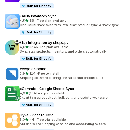
Built for Shopify
Easify Inventory Sync
5 yıldız üzerinden
4,5
(69)
•
Free plan available
toplam 69 değerlendirme
One/ Multi store sync with Real-time product sync & stock sync
Built for Shopify
Etsy Integration by shopUpz
5 yıldız üzerinden
4,6
(184)
•
Free plan available
toplam 184 değerlendirme
Sync Etsy products, inventory, and orders automatically
Built for Shopify
Veeqo Shipping
5 yıldız üzerinden
3,9
(124)
•
Free to install
toplam 124 değerlendirme
Shipping software offering low rates and credits back
eCommix ‑ Google Sheets Sync
5 yıldız üzerinden
4,9
(19)
•
Free plan available
toplam 19 değerlendirme
Export to a spreadsheet, bulk edit, and update your store
Built for Shopify
Hyve ‑ Post to Xero
5 yıldız üzerinden
5,0
(44)
•
Free trial available
toplam 44 değerlendirme
Automate bookkeeping of sales and accounting to Xero