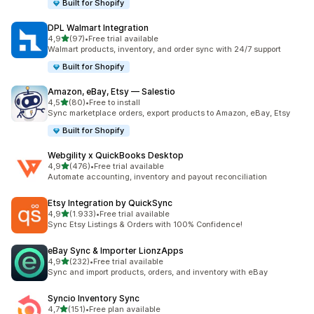
Built for Shopify
DPL Walmart Integration
5 yıldız üzerinden
4,9
(97)
•
Free trial available
toplam 97 değerlendirme
Walmart products, inventory, and order sync with 24/7 support
Built for Shopify
Amazon, eBay, Etsy — Salestio
5 yıldız üzerinden
4,5
(80)
•
Free to install
toplam 80 değerlendirme
Sync marketplace orders, export products to Amazon, eBay, Etsy
Built for Shopify
Webgility x QuickBooks Desktop
5 yıldız üzerinden
4,9
(476)
•
Free trial available
toplam 476 değerlendirme
Automate accounting, inventory and payout reconciliation
Etsy Integration by QuickSync
5 yıldız üzerinden
4,9
(1.933)
•
Free trial available
toplam 1933 değerlendirme
Sync Etsy Listings & Orders with 100% Confidence!
eBay Sync & Importer LionzApps
5 yıldız üzerinden
4,9
(232)
•
Free trial available
toplam 232 değerlendirme
Sync and import products, orders, and inventory with eBay
Syncio Inventory Sync
5 yıldız üzerinden
4,7
(151)
•
Free plan available
toplam 151 değerlendirme