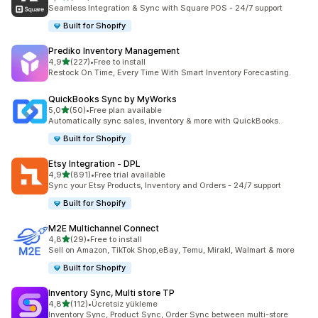
toplam 219 değerlendirme
Seamless Integration & Sync with Square POS - 24/7 support
Built for Shopify
Prediko Inventory Management
5 yıldız üzerinden
4,9
(227)
•
Free to install
toplam 227 değerlendirme
Restock On Time, Every Time With Smart Inventory Forecasting.
QuickBooks Sync by MyWorks
5 yıldız üzerinden
5,0
(50)
•
Free plan available
toplam 50 değerlendirme
Automatically sync sales, inventory & more with QuickBooks.
Built for Shopify
Etsy Integration ‑ DPL
5 yıldız üzerinden
4,9
(891)
•
Free trial available
toplam 891 değerlendirme
Sync your Etsy Products, Inventory and Orders - 24/7 support
Built for Shopify
M2E Multichannel Connect
5 yıldız üzerinden
4,8
(29)
•
Free to install
toplam 29 değerlendirme
Sell on Amazon, TikTok Shop,eBay, Temu, Mirakl, Walmart & more
Built for Shopify
Inventory Sync, Multi store TP
5 yıldız üzerinden
4,8
(112)
•
Ücretsiz yükleme
toplam 112 değerlendirme
Inventory Sync, Product Sync, Order Sync between multi-store