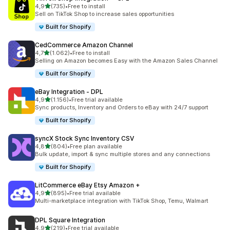
5 yıldız üzerinden
4,9
(735)
•
Free to install
toplam 735 değerlendirme
Sell on TikTok Shop to increase sales opportunities
Built for Shopify
CedCommerce Amazon Channel
5 yıldız üzerinden
4,7
(1.062)
•
Free to install
toplam 1062 değerlendirme
Selling on Amazon becomes Easy with the Amazon Sales Channel
Built for Shopify
eBay Integration ‑ DPL
5 yıldız üzerinden
4,9
(1.156)
•
Free trial available
toplam 1156 değerlendirme
Sync products, Inventory and Orders to eBay with 24/7 support
Built for Shopify
syncX Stock Sync Inventory CSV
5 yıldız üzerinden
4,8
(804)
•
Free plan available
toplam 804 değerlendirme
Bulk update, import & sync multiple stores and any connections
Built for Shopify
LitCommerce eBay Etsy Amazon +
5 yıldız üzerinden
4,9
(895)
•
Free trial available
toplam 895 değerlendirme
Multi-marketplace integration with TikTok Shop, Temu, Walmart
DPL Square Integration
5 yıldız üzerinden
4,9
(219)
•
Free trial available