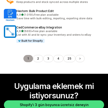
Keep products and stock synced across multiple stores
Hextom: Bulk Product Edit
5 yıldız üzerinden
4,9
(1.019)
•
Free plan available
toplam 1019 değerlendirme
Save time with bulk editing, importing, exporting store data
CedCommerce eBay Integration
5 yıldız üzerinden
4,8
(869)
•
Free plan available
toplam 869 değerlendirme
List with AI and bi-sync your Inventory and orders to eBay
Built for Shopify
1
2
3
4
25
Uygulama eklemek mi
istiyorsunuz?
Shopify'ı 3 gün boyunca ücretsiz deneyin