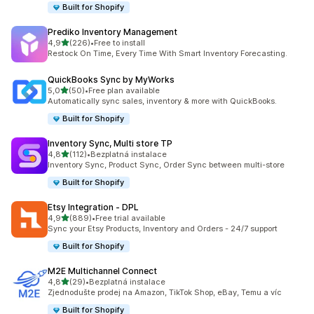
Built for Shopify
Prediko Inventory Management
z 5 hvězd
4,9
(226)
•
Free to install
Celkový počet recenzí: 226
Restock On Time, Every Time With Smart Inventory Forecasting.
QuickBooks Sync by MyWorks
z 5 hvězd
5,0
(50)
•
Free plan available
Celkový počet recenzí: 50
Automatically sync sales, inventory & more with QuickBooks.
Built for Shopify
Inventory Sync, Multi store TP
z 5 hvězd
4,8
(112)
•
Bezplatná instalace
Celkový počet recenzí: 112
Inventory Sync, Product Sync, Order Sync between multi-store
Built for Shopify
Etsy Integration ‑ DPL
z 5 hvězd
4,9
(889)
•
Free trial available
Celkový počet recenzí: 889
Sync your Etsy Products, Inventory and Orders - 24/7 support
Built for Shopify
M2E Multichannel Connect
z 5 hvězd
4,8
(29)
•
Bezplatná instalace
Celkový počet recenzí: 29
Zjednodušte prodej na Amazon, TikTok Shop, eBay, Temu a víc
Built for Shopify