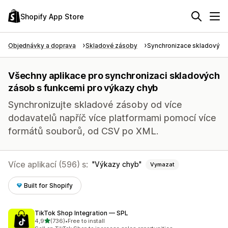
Shopify App Store
Objednávky a doprava
Skladové zásoby
Synchronizace skladových
Všechny aplikace pro synchronizaci skladových
zásob s funkcemi pro výkazy chyb
Synchronizujte skladové zásoby od více
dodavatelů napříč více platformami pomocí více
formátů souborů, od CSV po XML.
Více aplikací (596) s:
Výkazy chyb
Vymazat
Built for Shopify
TikTok Shop Integration — SPL
z 5 hvězd
4,9
(736)
•
Free to install
Celkový počet recenzí: 736