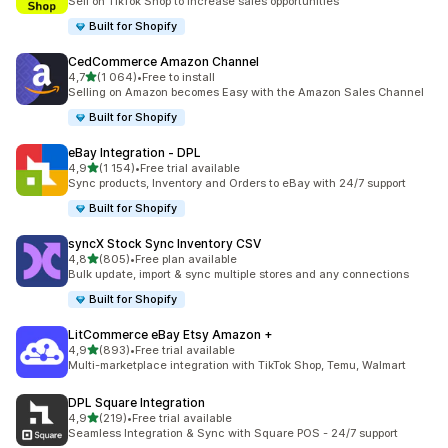
Sell on TikTok Shop to increase sales opportunities
Built for Shopify
CedCommerce Amazon Channel
z 5 hvězd
4,7
(1 064)
•
Free to install
Celkový počet recenzí: 1064
Selling on Amazon becomes Easy with the Amazon Sales Channel
Built for Shopify
eBay Integration ‑ DPL
z 5 hvězd
4,9
(1 154)
•
Free trial available
Celkový počet recenzí: 1154
Sync products, Inventory and Orders to eBay with 24/7 support
Built for Shopify
syncX Stock Sync Inventory CSV
z 5 hvězd
4,8
(805)
•
Free plan available
Celkový počet recenzí: 805
Bulk update, import & sync multiple stores and any connections
Built for Shopify
LitCommerce eBay Etsy Amazon +
z 5 hvězd
4,9
(893)
•
Free trial available
Celkový počet recenzí: 893
Multi-marketplace integration with TikTok Shop, Temu, Walmart
DPL Square Integration
z 5 hvězd
4,9
(219)
•
Free trial available
Celkový počet recenzí: 219
Seamless Integration & Sync with Square POS - 24/7 support