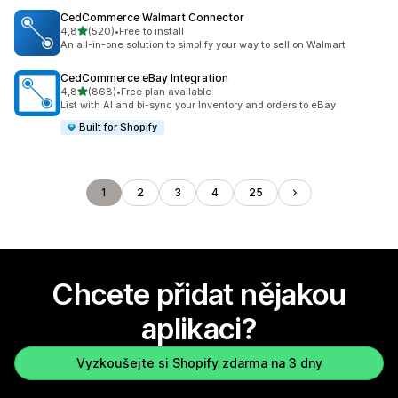
CedCommerce Walmart Connector
z 5 hvězd
4,8
(520)
•
Free to install
Celkový počet recenzí: 520
An all-in-one solution to simplify your way to sell on Walmart
CedCommerce eBay Integration
z 5 hvězd
4,8
(868)
•
Free plan available
Celkový počet recenzí: 868
List with AI and bi-sync your Inventory and orders to eBay
Built for Shopify
1
2
3
4
25
Chcete přidat nějakou
aplikaci?
Vyzkoušejte si Shopify zdarma na 3 dny