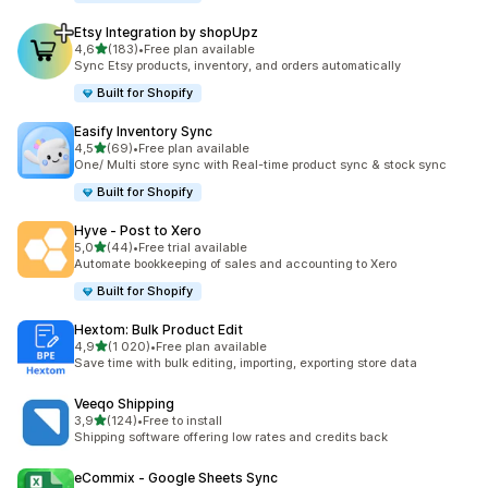
Etsy Integration by shopUpz
z 5 hvězd
4,6
(183)
•
Free plan available
Celkový počet recenzí: 183
Sync Etsy products, inventory, and orders automatically
Built for Shopify
Easify Inventory Sync
z 5 hvězd
4,5
(69)
•
Free plan available
Celkový počet recenzí: 69
One/ Multi store sync with Real-time product sync & stock sync
Built for Shopify
Hyve ‑ Post to Xero
z 5 hvězd
5,0
(44)
•
Free trial available
Celkový počet recenzí: 44
Automate bookkeeping of sales and accounting to Xero
Built for Shopify
Hextom: Bulk Product Edit
z 5 hvězd
4,9
(1 020)
•
Free plan available
Celkový počet recenzí: 1020
Save time with bulk editing, importing, exporting store data
Veeqo Shipping
z 5 hvězd
3,9
(124)
•
Free to install
Celkový počet recenzí: 124
Shipping software offering low rates and credits back
eCommix ‑ Google Sheets Sync