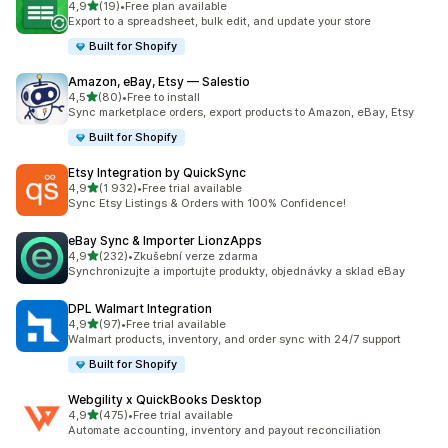
z 5 hvězd
4,9
(19)
•
Free plan available
Celkový počet recenzí: 19
Export to a spreadsheet, bulk edit, and update your store
Built for Shopify
Amazon, eBay, Etsy — Salestio
z 5 hvězd
4,5
(80)
•
Free to install
Celkový počet recenzí: 80
Sync marketplace orders, export products to Amazon, eBay, Etsy
Built for Shopify
Etsy Integration by QuickSync
z 5 hvězd
4,9
(1 932)
•
Free trial available
Celkový počet recenzí: 1932
Sync Etsy Listings & Orders with 100% Confidence!
eBay Sync & Importer LionzApps
z 5 hvězd
4,9
(232)
•
Zkušební verze zdarma
Celkový počet recenzí: 232
Synchronizujte a importujte produkty, objednávky a sklad eBay
DPL Walmart Integration
z 5 hvězd
4,9
(97)
•
Free trial available
Celkový počet recenzí: 97
Walmart products, inventory, and order sync with 24/7 support
Built for Shopify
Webgility x QuickBooks Desktop
z 5 hvězd
4,9
(475)
•
Free trial available
Celkový počet recenzí: 475
Automate accounting, inventory and payout reconciliation