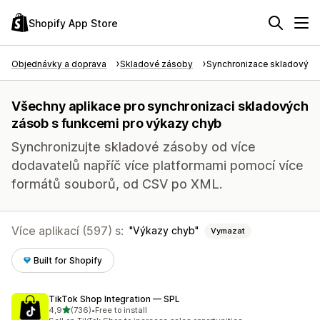
Shopify App Store
Objednávky a doprava
Skladové zásoby
Synchronizace skladových
Všechny aplikace pro synchronizaci skladových
zásob s funkcemi pro výkazy chyb
Synchronizujte skladové zásoby od více
dodavatelů napříč více platformami pomocí více
formátů souborů, od CSV po XML.
Více aplikací (597) s:
Výkazy chyb
Vymazat
Built for Shopify
TikTok Shop Integration — SPL
z 5 hvězd
4,9
(736)
•
Free to install
Celkový počet recenzí: 736