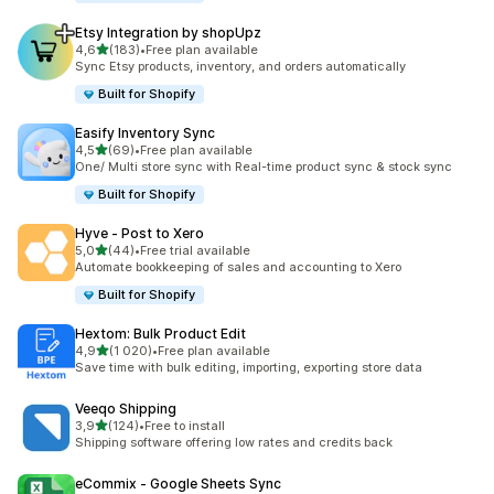
Etsy Integration by shopUpz
z 5 hvězd
4,6
(183)
•
Free plan available
Celkový počet recenzí: 183
Sync Etsy products, inventory, and orders automatically
Built for Shopify
Easify Inventory Sync
z 5 hvězd
4,5
(69)
•
Free plan available
Celkový počet recenzí: 69
One/ Multi store sync with Real-time product sync & stock sync
Built for Shopify
Hyve ‑ Post to Xero
z 5 hvězd
5,0
(44)
•
Free trial available
Celkový počet recenzí: 44
Automate bookkeeping of sales and accounting to Xero
Built for Shopify
Hextom: Bulk Product Edit
z 5 hvězd
4,9
(1 020)
•
Free plan available
Celkový počet recenzí: 1020
Save time with bulk editing, importing, exporting store data
Veeqo Shipping
z 5 hvězd
3,9
(124)
•
Free to install
Celkový počet recenzí: 124
Shipping software offering low rates and credits back
eCommix ‑ Google Sheets Sync