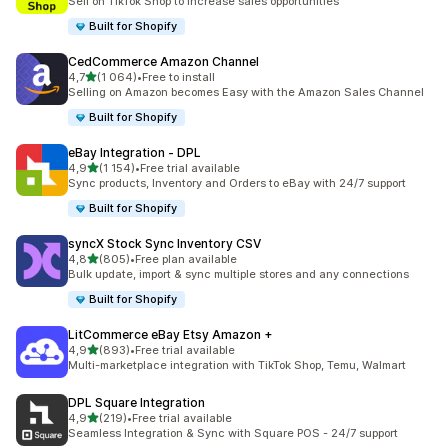
Sell on TikTok Shop to increase sales opportunities
Built for Shopify
CedCommerce Amazon Channel
z 5 hvězd
4,7
(1 064)
•
Free to install
Celkový počet recenzí: 1064
Selling on Amazon becomes Easy with the Amazon Sales Channel
Built for Shopify
eBay Integration ‑ DPL
z 5 hvězd
4,9
(1 154)
•
Free trial available
Celkový počet recenzí: 1154
Sync products, Inventory and Orders to eBay with 24/7 support
Built for Shopify
syncX Stock Sync Inventory CSV
z 5 hvězd
4,8
(805)
•
Free plan available
Celkový počet recenzí: 805
Bulk update, import & sync multiple stores and any connections
Built for Shopify
LitCommerce eBay Etsy Amazon +
z 5 hvězd
4,9
(893)
•
Free trial available
Celkový počet recenzí: 893
Multi-marketplace integration with TikTok Shop, Temu, Walmart
DPL Square Integration
z 5 hvězd
4,9
(219)
•
Free trial available
Celkový počet recenzí: 219
Seamless Integration & Sync with Square POS - 24/7 support