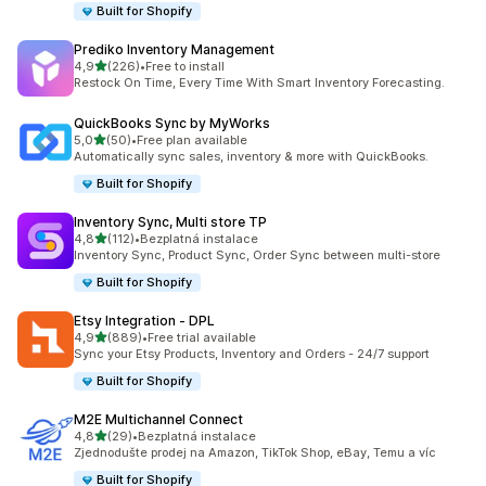
Built for Shopify
Prediko Inventory Management
z 5 hvězd
4,9
(226)
•
Free to install
Celkový počet recenzí: 226
Restock On Time, Every Time With Smart Inventory Forecasting.
QuickBooks Sync by MyWorks
z 5 hvězd
5,0
(50)
•
Free plan available
Celkový počet recenzí: 50
Automatically sync sales, inventory & more with QuickBooks.
Built for Shopify
Inventory Sync, Multi store TP
z 5 hvězd
4,8
(112)
•
Bezplatná instalace
Celkový počet recenzí: 112
Inventory Sync, Product Sync, Order Sync between multi-store
Built for Shopify
Etsy Integration ‑ DPL
z 5 hvězd
4,9
(889)
•
Free trial available
Celkový počet recenzí: 889
Sync your Etsy Products, Inventory and Orders - 24/7 support
Built for Shopify
M2E Multichannel Connect
z 5 hvězd
4,8
(29)
•
Bezplatná instalace
Celkový počet recenzí: 29
Zjednodušte prodej na Amazon, TikTok Shop, eBay, Temu a víc
Built for Shopify