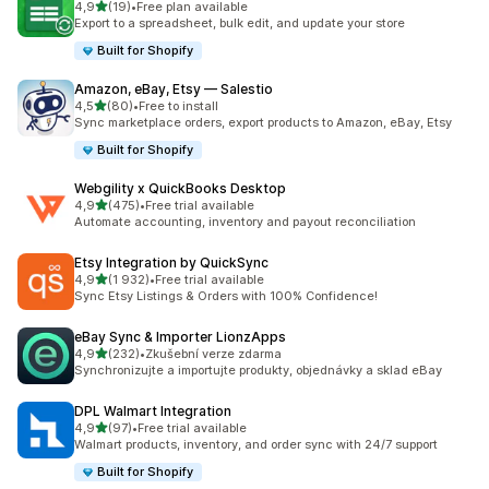
z 5 hvězd
4,9
(19)
•
Free plan available
Celkový počet recenzí: 19
Export to a spreadsheet, bulk edit, and update your store
Built for Shopify
Amazon, eBay, Etsy — Salestio
z 5 hvězd
4,5
(80)
•
Free to install
Celkový počet recenzí: 80
Sync marketplace orders, export products to Amazon, eBay, Etsy
Built for Shopify
Webgility x QuickBooks Desktop
z 5 hvězd
4,9
(475)
•
Free trial available
Celkový počet recenzí: 475
Automate accounting, inventory and payout reconciliation
Etsy Integration by QuickSync
z 5 hvězd
4,9
(1 932)
•
Free trial available
Celkový počet recenzí: 1932
Sync Etsy Listings & Orders with 100% Confidence!
eBay Sync & Importer LionzApps
z 5 hvězd
4,9
(232)
•
Zkušební verze zdarma
Celkový počet recenzí: 232
Synchronizujte a importujte produkty, objednávky a sklad eBay
DPL Walmart Integration
z 5 hvězd
4,9
(97)
•
Free trial available
Celkový počet recenzí: 97
Walmart products, inventory, and order sync with 24/7 support
Built for Shopify