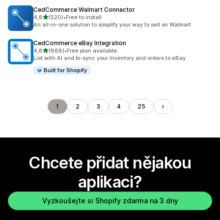
CedCommerce Walmart Connector
z 5 hvězd
4,8
(520)
•
Free to install
Celkový počet recenzí: 520
An all-in-one solution to simplify your way to sell on Walmart
CedCommerce eBay Integration
z 5 hvězd
4,8
(868)
•
Free plan available
Celkový počet recenzí: 868
List with AI and bi-sync your Inventory and orders to eBay
Built for Shopify
1
2
3
4
25
Chcete přidat nějakou
aplikaci?
Vyzkoušejte si Shopify zdarma na 3 dny