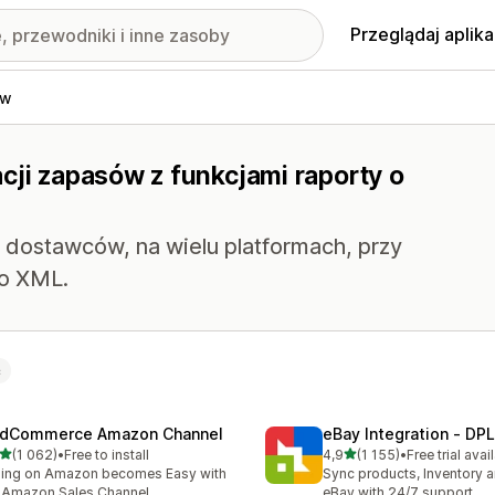
Przeglądaj aplika
ów
cji zapasów z funkcjami raporty o
dostawców, na wielu platformach, przy
do XML.
ć
dCommerce Amazon Channel
eBay Integration ‑ DPL
na 5 gwiazdek
na 5 gwiazdek
(1 062)
•
Free to install
4,9
(1 155)
•
Free trial avai
zna liczba recenzji: 1062
Łączna liczba recenzji: 115
ling on Amazon becomes Easy with
Sync products, Inventory a
 Amazon Sales Channel
eBay with 24/7 support