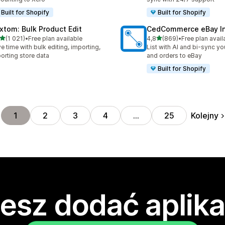
Built for Shopify
Built for Shopify
xtom: Bulk Product Edit
CedCommerce eBay In
na 5 gwiazdek
na 5 gwiazdek
(1 021)
•
Free plan available
4,8
(869)
•
Free plan avail
zna liczba recenzji: 1021
Łączna liczba recenzji: 86
e time with bulk editing, importing,
List with AI and bi-sync yo
orting store data
and orders to eBay
Built for Shopify
Kolejny
1
2
3
4
…
25
esz dodać aplika