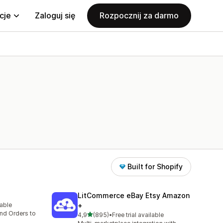
cje
Zaloguj się
Rozpocznij za darmo
Built for Shopify
LitCommerce eBay Etsy Amazon
lable
+
5
nd Orders to
na 5 gwiazdek
4,9
(895)
•
Free trial available
Łączna liczba recenzji: 895