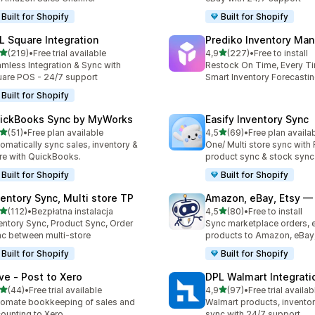
Built for Shopify
Built for Shopify
L Square Integration
Prediko Inventory Ma
na 5 gwiazdek
na 5 gwiazdek
(219)
•
Free trial available
4,9
(227)
•
Free to install
zna liczba recenzji: 219
Łączna liczba recenzji: 22
mless Integration & Sync with
Restock On Time, Every T
are POS - 24/7 support
Smart Inventory Forecastin
Built for Shopify
ickBooks Sync by MyWorks
Easify Inventory Sync
na 5 gwiazdek
na 5 gwiazdek
(51)
•
Free plan available
4,5
(69)
•
Free plan availa
zna liczba recenzji: 51
Łączna liczba recenzji: 69
omatically sync sales, inventory &
One/ Multi store sync with
e with QuickBooks.
product sync & stock sync
Built for Shopify
Built for Shopify
ventory Sync, Multi store TP
Amazon, eBay, Etsy — 
na 5 gwiazdek
na 5 gwiazdek
(112)
•
Bezpłatna instalacja
4,5
(80)
•
Free to install
zna liczba recenzji: 112
Łączna liczba recenzji: 80
entory Sync, Product Sync, Order
Sync marketplace orders, 
c between multi-store
products to Amazon, eBay,
Built for Shopify
Built for Shopify
ve ‑ Post to Xero
DPL Walmart Integrati
na 5 gwiazdek
na 5 gwiazdek
(44)
•
Free trial available
4,9
(97)
•
Free trial availab
zna liczba recenzji: 44
Łączna liczba recenzji: 97
omate bookkeeping of sales and
Walmart products, inventor
ounting to Xero
sync with 24/7 support