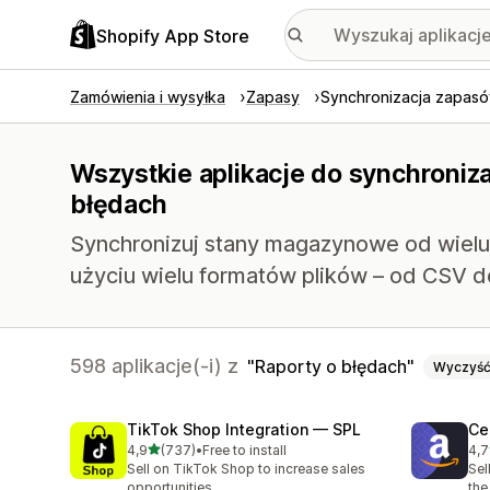
Shopify App Store
Zamówienia i wysyłka
Zapasy
Synchronizacja zapas
Wszystkie aplikacje do synchroniza
błędach
Synchronizuj stany magazynowe od wielu 
użyciu wielu formatów plików – od CSV 
598 aplikacje(-i) z
Raporty o błędach
Wyczyś
TikTok Shop Integration — SPL
Ce
na 5 gwiazdek
4,9
(737)
•
Free to install
4,7
Łączna liczba recenzji: 737
Łąc
Sell on TikTok Shop to increase sales
Sel
opportunities
the