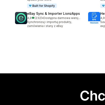
Built for Shopify
eBay Sync & Importer LionzApps
He
na 5 gwiazdek
4,9
(232)
•
Dostępna darmowa wersja próbna
4,9
Łączna liczba recenzji: 232
Łąc
Synchronizuj i importuj produkty,
Sav
zamówienia i stany z eBay
exp
Chc