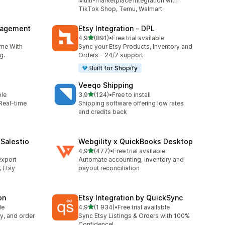
Multi-marketplace integration with
TikTok Shop, Temu, Walmart
nagement
Etsy Integration ‑ DPL
na 5 gwiazdek
4,9
(891)
•
Free trial available
7
Łączna liczba recenzji: 891
ime With
Sync your Etsy Products, Inventory and
g.
Orders - 24/7 support
Built for Shopify
Veeqo Shipping
na 5 gwiazdek
ble
3,9
(124)
•
Free to install
Łączna liczba recenzji: 124
 Real-time
Shipping software offering low rates
and credits back
Salestio
Webgility x QuickBooks Desktop
na 5 gwiazdek
4,9
(477)
•
Free trial available
Łączna liczba recenzji: 477
export
Automate accounting, inventory and
 Etsy
payout reconciliation
on
Etsy Integration by QuickSync
na 5 gwiazdek
le
4,9
(1 934)
•
Free trial available
Łączna liczba recenzji: 1934
y, and order
Sync Etsy Listings & Orders with 100%
Confidence!