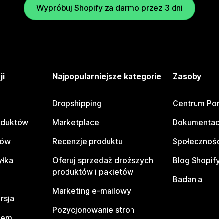
Wypróbuj Shopify za darmo przez 3 dni
ji
Najpopularniejsze kategorie
Zasoby
Dropshipping
Centrum Po
oduktów
Marketplace
Dokumentac
tów
Recenzje produktu
Społeczność
yłka
Oferuj sprzedaż droższych
Blog Shopif
produktów i pakietów
Badania
Marketing e-mailowy
rsja
Pozycjonowanie stron
pem