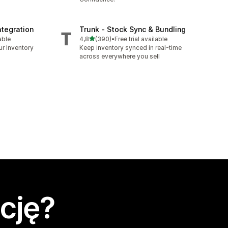
tegration
Trunk ‑ Stock Sync & Bundling
na 5 gwiazdek
able
4,8
(390)
•
Free trial available
9
Łączna liczba recenzji: 390
ur Inventory
Keep inventory synced in real-time
across everywhere you sell
cję?