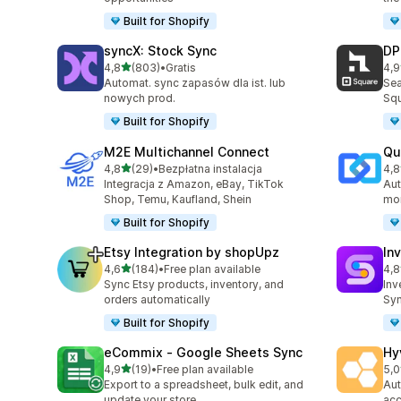
Built for Shopify
syncX: Stock Sync
DP
na 5 gwiazdek
4,8
(803)
•
Gratis
4,9
Łączna liczba recenzji: 803
Łąc
Automat. sync zapasów dla ist. lub
Sea
nowych prod.
Squ
Built for Shopify
M2E Multichannel Connect
Qu
na 5 gwiazdek
4,8
(29)
•
Bezpłatna instalacja
4,8
Łączna liczba recenzji: 29
Łąc
Integracja z Amazon, eBay, TikTok
Aut
Shop, Temu, Kaufland, Shein
mor
Built for Shopify
Etsy Integration by shopUpz
In
na 5 gwiazdek
4,6
(184)
•
Free plan available
4,8
Łączna liczba recenzji: 184
Łąc
Sync Etsy products, inventory, and
Inv
orders automatically
Syn
Built for Shopify
eCommix ‑ Google Sheets Sync
Hy
na 5 gwiazdek
4,9
(19)
•
Free plan available
5,0
Łączna liczba recenzji: 19
Łąc
Export to a spreadsheet, bulk edit, and
Aut
update your store
acc