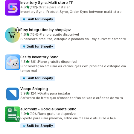
Inventory Sync, Multi store TP
de 5 estrelas
4,8
(112)
•
Grátis para instalar
112 avaliações ao todo
Inventory Sync, Product Sync, Order Sync between multi-store
Built for Shopify
Etsy Integration by shopUpz
de 5 estrelas
4,6
(184)
•
Plano gratuito disponível
184 avaliações ao todo
Sincronize produtos, estoque e pedidos da Etsy automaticamente
Built for Shopify
Easify Inventory Sync
de 5 estrelas
4,5
(69)
•
Plano gratuito disponível
69 avaliações ao todo
Sincronização em uma ou várias lojas com produtos e estoque em
tempo real
Built for Shopify
Veeqo Shipping
de 5 estrelas
3,9
(124)
•
Grátis para instalar
124 avaliações ao todo
Software de frete que oferece tarifas baixas e créditos de volta
eCommix ‑ Google Sheets Sync
de 5 estrelas
4,9
(19)
•
Plano gratuito disponível
19 avaliações ao todo
Exporte para uma planilha, edite em massa e atualize a loja
Built for Shopify