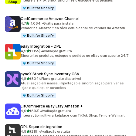
Integre a TikTok Shop, sincronize o estoque e os pedidos
Built for Shopify
CedCommerce Amazon Channel
de 5 estrelas
4,7
(1.064)
•
Grátis para instalar
1064 avaliações ao todo
Vender na Amazon fica fácil com o canal de vendas da Amazon
Built for Shopify
eBay Integration ‑ DPL
de 5 estrelas
4,9
(1.155)
•
Avaliação gratuita
1155 avaliações ao todo
Sincronize produtos, estoque e pedidos no eBay com suporte 24/7
Built for Shopify
syncX Stock Sync Inventory CSV
de 5 estrelas
4,8
(804)
•
Plano gratuito disponível
804 avaliações ao todo
Atualização em massa, importação e sincronização para várias
lojas e quaisquer conexões
Built for Shopify
LitCommerce eBay Etsy Amazon +
de 5 estrelas
4,9
(893)
•
Avaliação gratuita
893 avaliações ao todo
Integração multi-marketplace com TikTok Shop, Temu e Walmart
DPL Square Integration
de 5 estrelas
4,9
(219)
•
Avaliação gratuita
219 avaliações ao todo