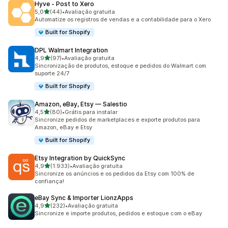
Hyve ‑ Post to Xero
de 5 estrelas
5,0
(44)
•
Avaliação gratuita
44 avaliações ao todo
Automatize os registros de vendas e a contabilidade para o Xero
Built for Shopify
DPL Walmart Integration
de 5 estrelas
4,9
(97)
•
Avaliação gratuita
97 avaliações ao todo
Sincronização de produtos, estoque e pedidos do Walmart com
suporte 24/7
Built for Shopify
Amazon, eBay, Etsy — Salestio
de 5 estrelas
4,5
(80)
•
Grátis para instalar
80 avaliações ao todo
Sincronize pedidos de marketplaces e exporte produtos para
Amazon, eBay e Etsy
Built for Shopify
Etsy Integration by QuickSync
de 5 estrelas
4,9
(1.933)
•
Avaliação gratuita
1933 avaliações ao todo
Sincronize os anúncios e os pedidos da Etsy com 100% de
confiança!
eBay Sync & Importer LionzApps
de 5 estrelas
4,9
(232)
•
Avaliação gratuita
232 avaliações ao todo
Sincronize e importe produtos, pedidos e estoque com o eBay