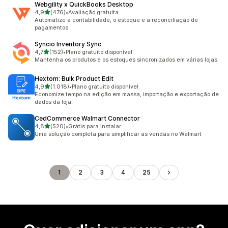
Webgility x QuickBooks Desktop
de 5 estrelas
4,9
(476)
•
Avaliação gratuita
476 avaliações ao todo
Automatize a contabilidade, o estoque e a reconciliação de
pagamentos
Syncio Inventory Sync
de 5 estrelas
4,7
(152)
•
Plano gratuito disponível
152 avaliações ao todo
Mantenha os produtos e os estoques sincronizados em várias lojas
Hextom: Bulk Product Edit
de 5 estrelas
4,9
(1.018)
•
Plano gratuito disponível
1018 avaliações ao todo
Economize tempo na edição em massa, importação e exportação de
dados da loja
CedCommerce Walmart Connector
de 5 estrelas
4,8
(520)
•
Grátis para instalar
520 avaliações ao todo
Uma solução completa para simplificar as vendas no Walmart
1
2
3
4
25