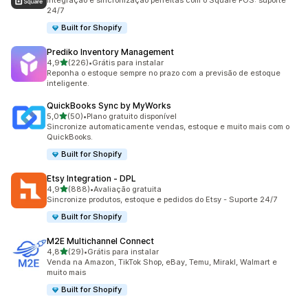
Integração e sincronização perfeitas com o Square POS: suporte
24/7
Built for Shopify
Prediko Inventory Management
de 5 estrelas
4,9
(226)
•
Grátis para instalar
226 avaliações ao todo
Reponha o estoque sempre no prazo com a previsão de estoque
inteligente.
QuickBooks Sync by MyWorks
de 5 estrelas
5,0
(50)
•
Plano gratuito disponível
50 avaliações ao todo
Sincronize automaticamente vendas, estoque e muito mais com o
QuickBooks.
Built for Shopify
Etsy Integration ‑ DPL
de 5 estrelas
4,9
(888)
•
Avaliação gratuita
888 avaliações ao todo
Sincronize produtos, estoque e pedidos do Etsy - Suporte 24/7
Built for Shopify
M2E Multichannel Connect
de 5 estrelas
4,8
(29)
•
Grátis para instalar
29 avaliações ao todo
Venda na Amazon, TikTok Shop, eBay, Temu, Mirakl, Walmart e
muito mais
Built for Shopify