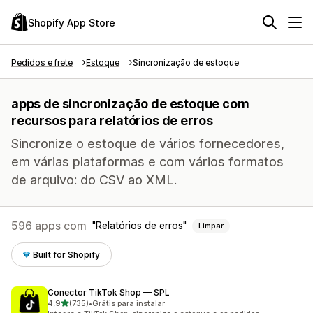
Shopify App Store
Pedidos e frete
Estoque
Sincronização de estoque
apps de sincronização de estoque com
recursos para relatórios de erros
Sincronize o estoque de vários fornecedores,
em várias plataformas e com vários formatos
de arquivo: do CSV ao XML.
596 apps com
Relatórios de erros
Limpar
Built for Shopify
Conector TikTok Shop — SPL
de 5 estrelas
4,9
(735)
•
Grátis para instalar
735 avaliações ao todo