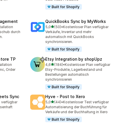
Built for Shopify
nagement
QuickBooks Sync by MyWorks
von 5 Sternen
allation
5,0
(50)
•
Kostenloser Plan verfügbar
mt
50 Rezensionen insgesamt
hschub durch
Verkäufe, Inventar und mehr
n.
automatisch mit QuickBooks
synchronisieren.
Built for Shopify
store TP
Etsy Integration by shopUpz
von 5 Sternen
allation
4,6
(184)
•
Kostenloser Plan verfügbar
t
184 Rezensionen insgesamt
nc, Order
Etsy-Produkte, Lagerbestand und
Bestellungen automatisch
synchronisieren
Built for Shopify
eets Sync
Hyve ‑ Post to Xero
von 5 Sternen
 verfügbar
5,0
(44)
•
Kostenloser Test verfügbar
44 Rezensionen insgesamt
ssenhaft
Automatisierung der Buchführung für
Verkäufe und der Buchhaltung in Xero
Built for Shopify