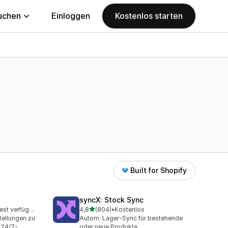
uchen
Einloggen
Kostenlos starten
Built for Shopify
syncX: Stock Sync
von 5 Sternen
Kostenloser Test verfügbar
4,8
(804)
•
Kostenlos
mt
804 Rezensionen insgesamt
tellungen zu
Autom. Lager-Sync für bestehende
 24/7-
oder neue Produkte