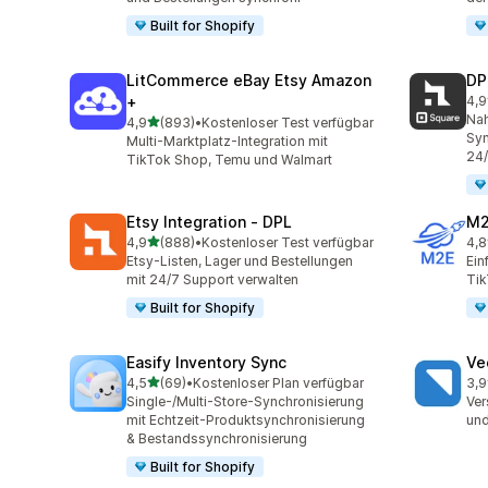
Built for Shopify
LitCommerce eBay Etsy Amazon
DP
+
4,9
219
Nah
von 5 Sternen
4,9
(893)
•
Kostenloser Test verfügbar
893 Rezensionen insgesamt
Syn
Multi-Marktplatz-Integration mit
24
TikTok Shop, Temu und Walmart
Etsy Integration ‑ DPL
M2
von 5 Sternen
4,9
(888)
•
Kostenloser Test verfügbar
4,8
888 Rezensionen insgesamt
29 
Etsy-Listen, Lager und Bestellungen
Ein
mit 24/7 Support verwalten
Ti
Built for Shopify
Easify Inventory Sync
Ve
von 5 Sternen
4,5
(69)
•
Kostenloser Plan verfügbar
3,9
69 Rezensionen insgesamt
124
Single-/Multi-Store-Synchronisierung
Ver
mit Echtzeit-Produktsynchronisierung
und
& Bestandssynchronisierung
Built for Shopify