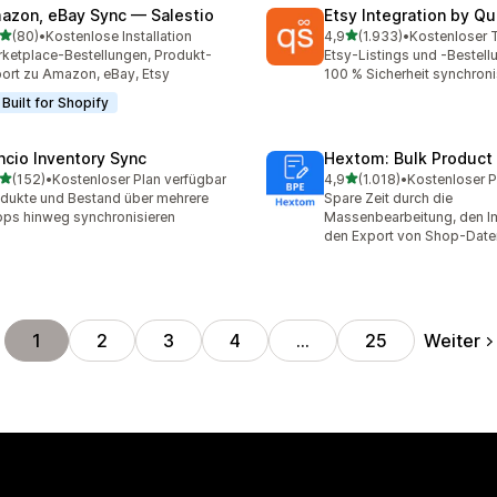
azon, eBay Sync — Salestio
Etsy Integration by Q
von 5 Sternen
von 5 Sternen
(80)
•
Kostenlose Installation
4,9
(1.933)
•
Rezensionen insgesamt
1933 Rezensionen insges
ketplace-Bestellungen, Produkt-
Etsy-Listings und -Bestell
ort zu Amazon, eBay, Etsy
100 % Sicherheit synchroni
Built for Shopify
ncio Inventory Sync
Hextom: Bulk Product 
von 5 Sternen
von 5 Sternen
(152)
•
Kostenloser Plan verfügbar
4,9
(1.018)
•
 Rezensionen insgesamt
1018 Rezensionen insgesa
dukte und Bestand über mehrere
Spare Zeit durch die
ps hinweg synchronisieren
Massenbearbeitung, den I
den Export von Shop-Date
Weiter
1
2
3
4
…
25