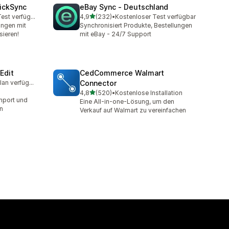
uickSync
eBay Sync ‑ Deutschland
von 5 Sternen
Kostenloser Test verfügbar
4,9
(232)
•
Kostenloser Test verfügbar
amt
232 Rezensionen insgesamt
ungen mit
Synchronisiert Produkte, Bestellungen
sieren!
mit eBay - 24/7 Support
Edit
CedCommerce Walmart
Kostenloser Plan verfügbar
Connector
mt
von 5 Sternen
4,8
(520)
•
Kostenlose Installation
520 Rezensionen insgesamt
mport und
Eine All-in-one-Lösung, um den
n
Verkauf auf Walmart zu vereinfachen