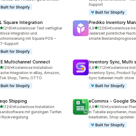
Support
Built for Shopify
Built for Shopify
L Square Integration
Prediko Inventory Ma
von 5 Sternen
von 5 Sternen
(219)
•
Kostenloser Test verfügbar
4,9
(226)
•
Kostenlose Inst
 Rezensionen insgesamt
226 Rezensionen insgesa
tlose Integration und
Jederzeit pünktlicher Nac
chronisierung mit Square POS –
smarte Bestandsprognose
/7-Support
Built for Shopify
E Multichannel Connect
Inventory Sync, Multi 
von 5 Sternen
von 5 Sternen
(29)
•
Kostenlose Installation
4,8
(112)
•
Kostenlose Inst
Rezensionen insgesamt
112 Rezensionen insgesam
fache Integration in eBay, Amazon,
Inventory Sync, Product Sy
kTok Shop, Temu, OTTO
Sync between multi-store
Built for Shopify
Built for Shopify
eqo Shipping
eCommix ‑ Google Sh
von 5 Sternen
von 5 Sternen
(124)
•
Kostenlose Installation
4,9
(19)
•
Kostenloser Plan
 Rezensionen insgesamt
19 Rezensionen insgesamt
sandsoftware mit günstigen Tarifen
In Tabelle exportieren, ma
 Rückvergütung
bearbeiten, Shop updaten
Built for Shopify