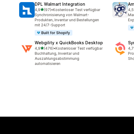
DPL Walmart Integration
Am
von 5 Sternen
4,9
(97)
•
Kostenloser Test verfügbar
4,5
97 Rezensionen insgesamt
80 
Synchronisierung von Walmart-
Mar
Produkten, Inventar und Bestellungen
Exp
mit 24/7-Support
Built for Shopify
Webgility x QuickBooks Desktop
Sy
von 5 Sternen
4,9
(476)
•
Kostenloser Test verfügbar
4,7
476 Rezensionen insgesamt
152
Buchhaltung, Inventar und
Pro
Auszahlungsabstimmung
Sho
automatisieren