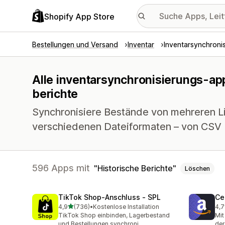
Shopify App Store
Bestellungen und Versand
Inventar
Inventarsynchroni
Alle inventarsynchronisierungs-app
berichte
Synchronisiere Bestände von mehreren Li
verschiedenen Dateiformaten – von CSV 
596 Apps mit
Historische Berichte
Löschen
TikTok Shop‑Anschluss ‑ SPL
Ce
von 5 Sternen
4,9
(736)
•
Kostenlose Installation
4,7
736 Rezensionen insgesamt
106
TikTok Shop einbinden, Lagerbestand
Mit
und Bestellungen synchroni
der