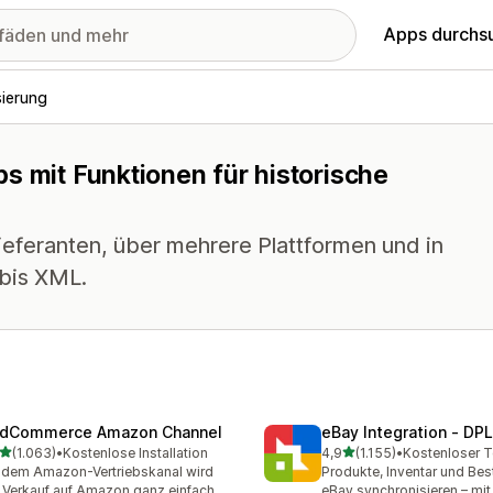
Apps durchs
sierung
s mit Funktionen für historische
eferanten, über mehrere Plattformen und in
bis XML.
dCommerce Amazon Channel
eBay Integration ‑ DPL
von 5 Sternen
von 5 Sternen
(1.063)
•
Kostenlose Installation
4,9
(1.155)
•
3 Rezensionen insgesamt
1155 Rezensionen insgesa
 dem Amazon-Vertriebskanal wird
Produkte, Inventar und Bes
 Verkauf auf Amazon ganz einfach
eBay synchronisieren – mit