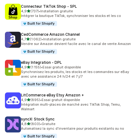
Connecteur TikTok Shop ‑ SPL
étoile(s) sur 5
4,9
(737)
•
Installation gratuite
737 avis au total
Intégrer la boutique TikTok, synchroniser les stocks et les co
Built for Shopify
CedCommerce Amazon Channel
étoile(s) sur 5
4,7
(1 062)
•
Installation gratuite
1062 avis au total
Vendre sur Amazon devient facile avec le canal de vente Amazon
Built for Shopify
eBay Integration ‑ DPL
étoile(s) sur 5
4,9
(1 155)
•
Essai gratuit disponible
1155 avis au total
Synchronisez les produits, les stocks et les commandes sur eBay
avec une assistance 24 h/24 et 7 j/7
Built for Shopify
LitCommerce eBay Etsy Amazon +
étoile(s) sur 5
4,9
(895)
•
Essai gratuit disponible
895 avis au total
Intégration multi-places de marché avec TikTok Shop, Temu,
Walmart
syncX: Stock Sync
étoile(s) sur 5
4,8
(803)
•
Gratuite
803 avis au total
Automatisez la sync d'inventaire pour produits existants ou no
Built for Shopify