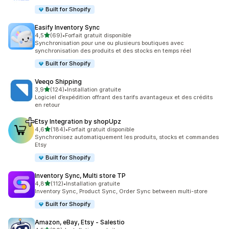
Built for Shopify
Easify Inventory Sync
étoile(s) sur 5
4,5
(69)
•
Forfait gratuit disponible
69 avis au total
Synchronisation pour une ou plusieurs boutiques avec
synchronisation des produits et des stocks en temps réel
Built for Shopify
Veeqo Shipping
étoile(s) sur 5
3,9
(124)
•
Installation gratuite
124 avis au total
Logiciel d’expédition offrant des tarifs avantageux et des crédits
en retour
Etsy Integration by shopUpz
étoile(s) sur 5
4,6
(184)
•
Forfait gratuit disponible
184 avis au total
Synchronisez automatiquement les produits, stocks et commandes
Etsy
Built for Shopify
Inventory Sync, Multi store TP
étoile(s) sur 5
4,8
(112)
•
Installation gratuite
112 avis au total
Inventory Sync, Product Sync, Order Sync between multi-store
Built for Shopify
Amazon, eBay, Etsy ‑ Salestio