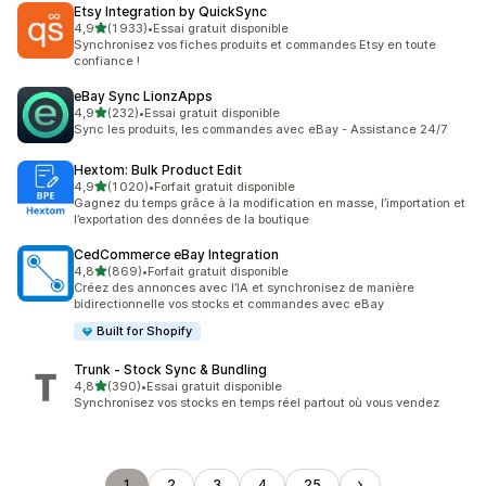
Etsy Integration by QuickSync
étoile(s) sur 5
4,9
(1 933)
•
Essai gratuit disponible
1933 avis au total
Synchronisez vos fiches produits et commandes Etsy en toute
confiance !
eBay Sync LionzApps
étoile(s) sur 5
4,9
(232)
•
Essai gratuit disponible
232 avis au total
Sync les produits, les commandes avec eBay - Assistance 24/7
Hextom: Bulk Product Edit
étoile(s) sur 5
4,9
(1 020)
•
Forfait gratuit disponible
1020 avis au total
Gagnez du temps grâce à la modification en masse, l’importation et
l’exportation des données de la boutique
CedCommerce eBay Integration
étoile(s) sur 5
4,8
(869)
•
Forfait gratuit disponible
869 avis au total
Créez des annonces avec l’IA et synchronisez de manière
bidirectionnelle vos stocks et commandes avec eBay
Built for Shopify
Trunk ‑ Stock Sync & Bundling
étoile(s) sur 5
4,8
(390)
•
Essai gratuit disponible
390 avis au total
Synchronisez vos stocks en temps réel partout où vous vendez
1
2
3
4
25