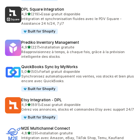
DPL Square Integration
étoile(s) sur 5
4,9
(219)
•
Essai gratuit disponible
219 avis au total
Intégration et synchronisation fluides avec le PDV Square -
Assistance 24 h/24, 7 j/7
Built for Shopify
Prediko Inventory Management
étoile(s) sur 5
4,9
(227)
•
Installation gratuite
227 avis au total
Réapprovisionnez à temps, à chaque fois, grâce à la prévision
intelligente des stocks.
QuickBooks Sync by MyWorks
étoile(s) sur 5
5,0
(50)
•
Forfait gratuit disponible
50 avis au total
Synchronisez automatiquement vos ventes, vos stocks et bien plus
encore avec QuickBooks.
Built for Shopify
Etsy Integration ‑ DPL
étoile(s) sur 5
4,9
(891)
•
Essai gratuit disponible
891 avis au total
Gérez vos annonces, stocks et commandes Etsy avec support 24/7
Built for Shopify
M2E Multichannel Connect
étoile(s) sur 5
4,8
(29)
•
Installation gratuite
29 avis au total
Intégration avec Amazon, eBay, TikTok Shop, Temu, Kaufland