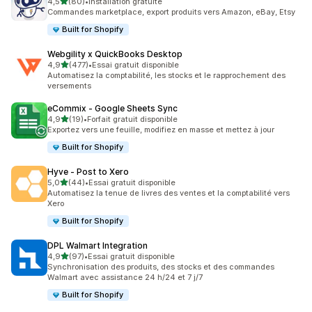
étoile(s) sur 5
4,5
(80)
•
Installation gratuite
80 avis au total
Commandes marketplace, export produits vers Amazon, eBay, Etsy
Built for Shopify
Webgility x QuickBooks Desktop
étoile(s) sur 5
4,9
(477)
•
Essai gratuit disponible
477 avis au total
Automatisez la comptabilité, les stocks et le rapprochement des
versements
eCommix ‑ Google Sheets Sync
étoile(s) sur 5
4,9
(19)
•
Forfait gratuit disponible
19 avis au total
Exportez vers une feuille, modifiez en masse et mettez à jour
Built for Shopify
Hyve ‑ Post to Xero
étoile(s) sur 5
5,0
(44)
•
Essai gratuit disponible
44 avis au total
Automatisez la tenue de livres des ventes et la comptabilité vers
Xero
Built for Shopify
DPL Walmart Integration
étoile(s) sur 5
4,9
(97)
•
Essai gratuit disponible
97 avis au total
Synchronisation des produits, des stocks et des commandes
Walmart avec assistance 24 h/24 et 7 j/7
Built for Shopify