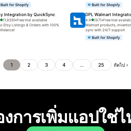
Built for Shopify
Built for Shopify
sy Integration by QuickSync
DPL Walmart Integrati
เต็ม 5 ดาว
เต็ม 5 ดาว
(1,929)
•
Free trial available
4.9
(97)
•
Free trial availab
หมด 1929 รีวิว
ทั้งหมด 97 รีวิว
c Etsy Listings & Orders with 100%
Walmart products, inventor
fidence!
sync with 24/7 support
Built for Shopify
ถัดไป
1
2
3
4
…
25
องการเพิ่มแอปใช่