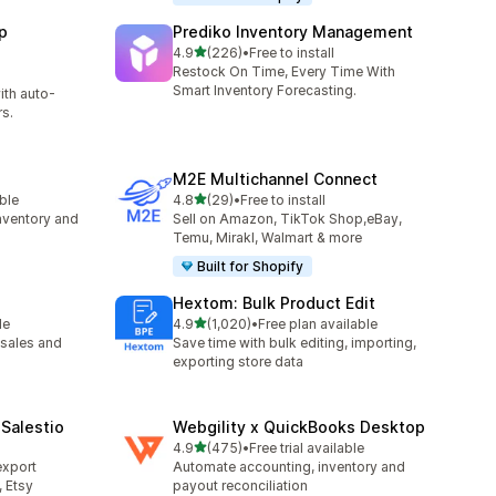
p
Prediko Inventory Management
เต็ม 5 ดาว
4.9
(226)
•
Free to install
ทั้งหมด 226 รีวิว
Restock On Time, Every Time With
Smart Inventory Forecasting.
ith auto-
s.
M2E Multichannel Connect
เต็ม 5 ดาว
able
4.8
(29)
•
Free to install
ทั้งหมด 29 รีวิว
nventory and
Sell on Amazon, TikTok Shop,eBay,
Temu, Mirakl, Walmart & more
Built for Shopify
Hextom: Bulk Product Edit
เต็ม 5 ดาว
le
4.9
(1,020)
•
Free plan available
ทั้งหมด 1020 รีวิว
sales and
Save time with bulk editing, importing,
exporting store data
Salestio
Webgility x QuickBooks Desktop
เต็ม 5 ดาว
4.9
(475)
•
Free trial available
ทั้งหมด 475 รีวิว
export
Automate accounting, inventory and
 Etsy
payout reconciliation