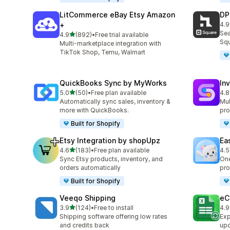
LitCommerce eBay Etsy Amazon
DP
+
4.9
ทั้ง
Sea
เต็ม 5 ดาว
4.9
(892)
•
Free trial available
ทั้งหมด 892 รีวิว
Squ
Multi-marketplace integration with
TikTok Shop, Temu, Walmart
QuickBooks Sync by MyWorks
In
เต็ม 5 ดาว
5.0
(50)
•
Free plan available
4.8
ทั้งหมด 50 รีวิว
ทั้ง
Automatically sync sales, inventory &
Mul
more with QuickBooks.
pro
Built for Shopify
Etsy Integration by shopUpz
Ea
เต็ม 5 ดาว
4.6
(183)
•
Free plan available
4.5
ทั้งหมด 183 รีวิว
ทั้ง
Sync Etsy products, inventory, and
One
orders automatically
pro
Built for Shopify
Veeqo Shipping
eC
เต็ม 5 ดาว
3.9
(124)
•
Free to install
4.9
ทั้งหมด 124 รีวิว
ทั้ง
Shipping software offering low rates
Exp
and credits back
upd