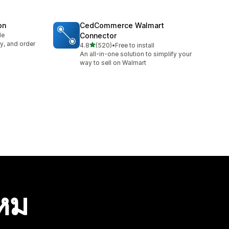
on
CedCommerce Walmart
le
Connector
y, and order
เต็ม 5 ดาว
4.8
(520)
•
Free to install
ทั้งหมด 520 รีวิว
An all-in-one solution to simplify your
way to sell on Walmart
ไหม