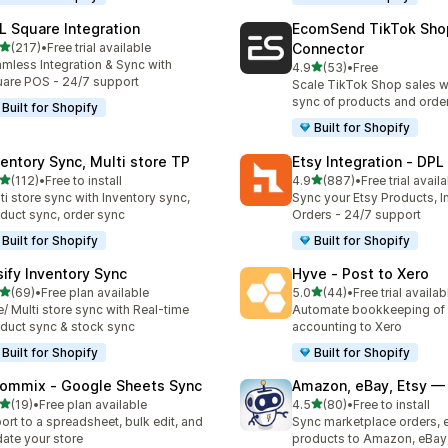
L Square Integration
EcomSend TikTok Sho
เต็ม 5 ดาว
(217)
•
Free trial available
Connector
หมด 217 รีวิว
mless Integration & Sync with
เต็ม 5 ดาว
4.9
(53)
•
Free
ทั้งหมด 53 รีวิว
are POS - 24/7 support
Scale TikTok Shop sales w
sync of products and order
Built for Shopify
Built for Shopify
ventory Sync, Multi store TP
Etsy Integration ‑ DPL
เต็ม 5 ดาว
เต็ม 5 ดาว
(112)
•
Free to install
4.9
(887)
•
Free trial avail
หมด 112 รีวิว
ทั้งหมด 887 รีวิว
ti store sync with Inventory sync,
Sync your Etsy Products, I
duct sync, order sync
Orders - 24/7 support
Built for Shopify
Built for Shopify
sify Inventory Sync
Hyve ‑ Post to Xero
เต็ม 5 ดาว
เต็ม 5 ดาว
(69)
•
Free plan available
5.0
(44)
•
Free trial availab
หมด 69 รีวิว
ทั้งหมด 44 รีวิว
/ Multi store sync with Real-time
Automate bookkeeping of 
duct sync & stock sync
accounting to Xero
Built for Shopify
Built for Shopify
ommix ‑ Google Sheets Sync
Amazon, eBay, Etsy — 
เต็ม 5 ดาว
เต็ม 5 ดาว
(19)
•
Free plan available
4.5
(80)
•
Free to install
หมด 19 รีวิว
ทั้งหมด 80 รีวิว
ort to a spreadsheet, bulk edit, and
Sync marketplace orders, 
ate your store
products to Amazon, eBay,