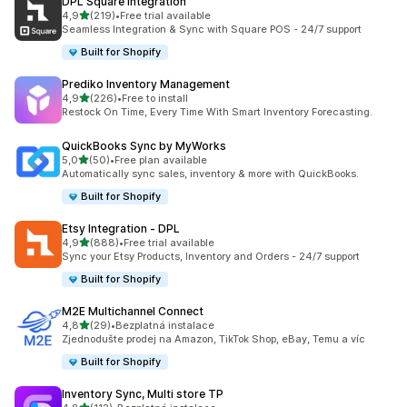
DPL Square Integration
z 5 hvězd
4,9
(219)
•
Free trial available
Celkový počet recenzí: 219
Seamless Integration & Sync with Square POS - 24/7 support
Built for Shopify
Prediko Inventory Management
z 5 hvězd
4,9
(226)
•
Free to install
Celkový počet recenzí: 226
Restock On Time, Every Time With Smart Inventory Forecasting.
QuickBooks Sync by MyWorks
z 5 hvězd
5,0
(50)
•
Free plan available
Celkový počet recenzí: 50
Automatically sync sales, inventory & more with QuickBooks.
Built for Shopify
Etsy Integration ‑ DPL
z 5 hvězd
4,9
(888)
•
Free trial available
Celkový počet recenzí: 888
Sync your Etsy Products, Inventory and Orders - 24/7 support
Built for Shopify
M2E Multichannel Connect
z 5 hvězd
4,8
(29)
•
Bezplatná instalace
Celkový počet recenzí: 29
Zjednodušte prodej na Amazon, TikTok Shop, eBay, Temu a víc
Built for Shopify
Inventory Sync, Multi store TP