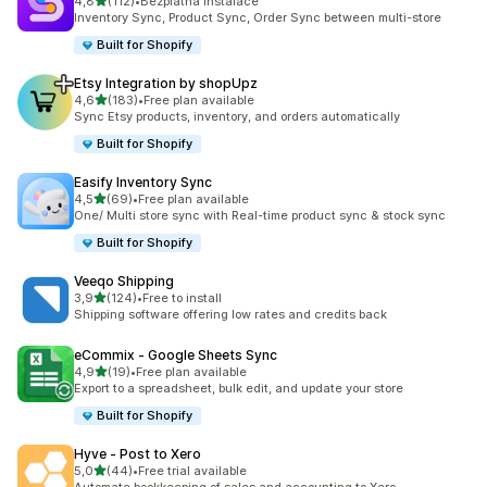
z 5 hvězd
4,8
(112)
•
Bezplatná instalace
Celkový počet recenzí: 112
Inventory Sync, Product Sync, Order Sync between multi-store
Built for Shopify
Etsy Integration by shopUpz
z 5 hvězd
4,6
(183)
•
Free plan available
Celkový počet recenzí: 183
Sync Etsy products, inventory, and orders automatically
Built for Shopify
Easify Inventory Sync
z 5 hvězd
4,5
(69)
•
Free plan available
Celkový počet recenzí: 69
One/ Multi store sync with Real-time product sync & stock sync
Built for Shopify
Veeqo Shipping
z 5 hvězd
3,9
(124)
•
Free to install
Celkový počet recenzí: 124
Shipping software offering low rates and credits back
eCommix ‑ Google Sheets Sync
z 5 hvězd
4,9
(19)
•
Free plan available
Celkový počet recenzí: 19
Export to a spreadsheet, bulk edit, and update your store
Built for Shopify
Hyve ‑ Post to Xero
z 5 hvězd
5,0
(44)
•
Free trial available
Celkový počet recenzí: 44