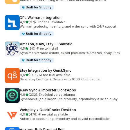
Automate bookkeeping of sales and accounting to Xero
Built for Shopify
DPL Walmart Integration
z 5 hvězd
4,9
(97)
•
Free trial available
Celkový počet recenzí: 97
Walmart products, inventory, and order sync with 24/7 support
Built for Shopify
Amazon, eBay, Etsy — Salestio
z 5 hvězd
4,5
(80)
•
Free to install
Celkový počet recenzí: 80
Sync marketplace orders, export products to Amazon, eBay, Etsy
Built for Shopify
Etsy Integration by QuickSync
z 5 hvězd
4,9
(1 932)
•
Free trial available
Celkový počet recenzí: 1932
Sync Etsy Listings & Orders with 100% Confidence!
eBay Sync & Importer LionzApps
z 5 hvězd
4,9
(232)
•
Zkušební verze zdarma
Celkový počet recenzí: 232
Synchronizujte a importujte produkty, objednávky a sklad eBay
Webgility x QuickBooks Desktop
z 5 hvězd
4,9
(476)
•
Free trial available
Celkový počet recenzí: 476
Automate accounting, inventory and payout reconciliation
Hextom: Bulk Product Edit