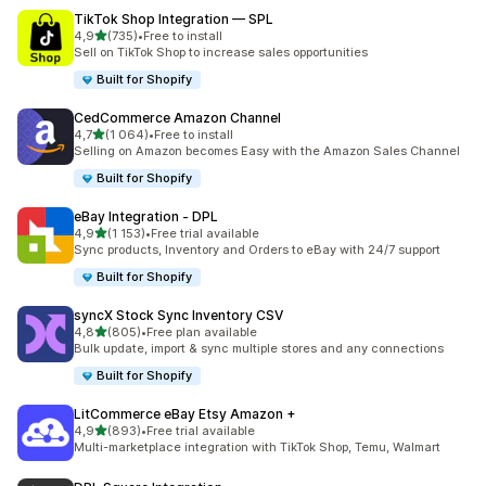
TikTok Shop Integration — SPL
z 5 hvězd
4,9
(735)
•
Free to install
Celkový počet recenzí: 735
Sell on TikTok Shop to increase sales opportunities
Built for Shopify
CedCommerce Amazon Channel
z 5 hvězd
4,7
(1 064)
•
Free to install
Celkový počet recenzí: 1064
Selling on Amazon becomes Easy with the Amazon Sales Channel
Built for Shopify
eBay Integration ‑ DPL
z 5 hvězd
4,9
(1 153)
•
Free trial available
Celkový počet recenzí: 1153
Sync products, Inventory and Orders to eBay with 24/7 support
Built for Shopify
syncX Stock Sync Inventory CSV
z 5 hvězd
4,8
(805)
•
Free plan available
Celkový počet recenzí: 805
Bulk update, import & sync multiple stores and any connections
Built for Shopify
LitCommerce eBay Etsy Amazon +
z 5 hvězd
4,9
(893)
•
Free trial available
Celkový počet recenzí: 893
Multi-marketplace integration with TikTok Shop, Temu, Walmart