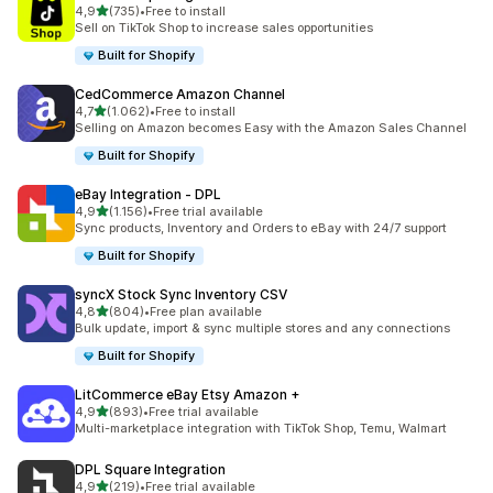
de 5 estrelas
4,9
(735)
•
Free to install
735 total de avaliações
Sell on TikTok Shop to increase sales opportunities
Built for Shopify
CedCommerce Amazon Channel
de 5 estrelas
4,7
(1.062)
•
Free to install
1062 total de avaliações
Selling on Amazon becomes Easy with the Amazon Sales Channel
Built for Shopify
eBay Integration ‑ DPL
de 5 estrelas
4,9
(1.156)
•
Free trial available
1156 total de avaliações
Sync products, Inventory and Orders to eBay with 24/7 support
Built for Shopify
syncX Stock Sync Inventory CSV
de 5 estrelas
4,8
(804)
•
Free plan available
804 total de avaliações
Bulk update, import & sync multiple stores and any connections
Built for Shopify
LitCommerce eBay Etsy Amazon +
de 5 estrelas
4,9
(893)
•
Free trial available
893 total de avaliações
Multi-marketplace integration with TikTok Shop, Temu, Walmart
DPL Square Integration
de 5 estrelas
4,9
(219)
•
Free trial available