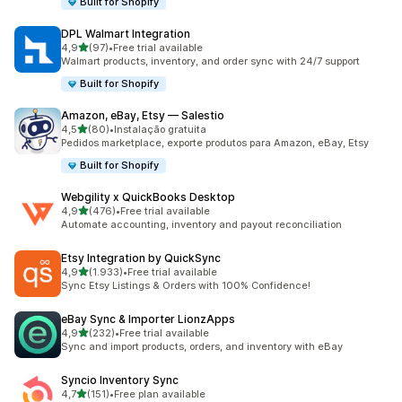
Built for Shopify
DPL Walmart Integration
de 5 estrelas
4,9
(97)
•
Free trial available
97 total de avaliações
Walmart products, inventory, and order sync with 24/7 support
Built for Shopify
Amazon, eBay, Etsy — Salestio
de 5 estrelas
4,5
(80)
•
Instalação gratuita
80 total de avaliações
Pedidos marketplace, exporte produtos para Amazon, eBay, Etsy
Built for Shopify
Webgility x QuickBooks Desktop
de 5 estrelas
4,9
(476)
•
Free trial available
476 total de avaliações
Automate accounting, inventory and payout reconciliation
Etsy Integration by QuickSync
de 5 estrelas
4,9
(1.933)
•
Free trial available
1933 total de avaliações
Sync Etsy Listings & Orders with 100% Confidence!
eBay Sync & Importer LionzApps
de 5 estrelas
4,9
(232)
•
Free trial available
232 total de avaliações
Sync and import products, orders, and inventory with eBay
Syncio Inventory Sync
de 5 estrelas
4,7
(151)
•
Free plan available
151 total de avaliações