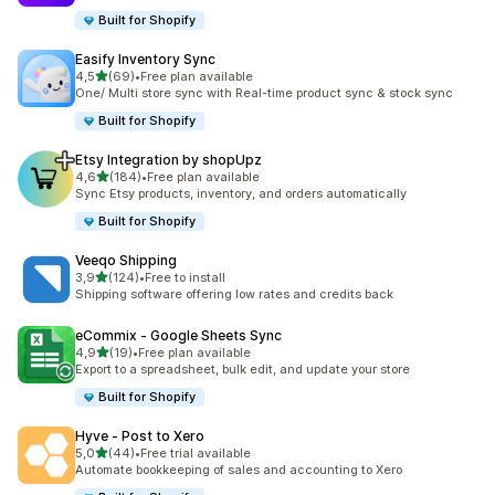
Built for Shopify
Easify Inventory Sync
de 5 estrelas
4,5
(69)
•
Free plan available
69 total de avaliações
One/ Multi store sync with Real-time product sync & stock sync
Built for Shopify
Etsy Integration by shopUpz
de 5 estrelas
4,6
(184)
•
Free plan available
184 total de avaliações
Sync Etsy products, inventory, and orders automatically
Built for Shopify
Veeqo Shipping
de 5 estrelas
3,9
(124)
•
Free to install
124 total de avaliações
Shipping software offering low rates and credits back
eCommix ‑ Google Sheets Sync
de 5 estrelas
4,9
(19)
•
Free plan available
19 total de avaliações
Export to a spreadsheet, bulk edit, and update your store
Built for Shopify
Hyve ‑ Post to Xero
de 5 estrelas
5,0
(44)
•
Free trial available
44 total de avaliações
Automate bookkeeping of sales and accounting to Xero