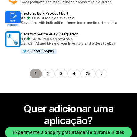
Keep products and stock synced across multiple stores
Hextom: Bulk Product Edit
de 5 estrelas
4,9
(1.019)
•
Free plan available
1019 total de avaliações
Save time with bulk editing, importing, exporting store data
CedCommerce eBay Integration
de 5 estrelas
4,8
(869)
•
Free plan available
869 total de avaliações
List with AI and bi-sync your Inventory and orders to eBay
Built for Shopify
1
2
3
4
25
Quer adicionar uma
aplicação?
Experimente a Shopify gratuitamente durante 3 dias