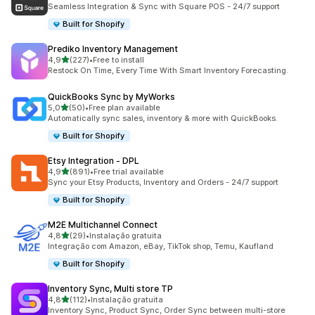
219 total de avaliações
Seamless Integration & Sync with Square POS - 24/7 support
Built for Shopify
Prediko Inventory Management
de 5 estrelas
4,9
(227)
•
Free to install
227 total de avaliações
Restock On Time, Every Time With Smart Inventory Forecasting.
QuickBooks Sync by MyWorks
de 5 estrelas
5,0
(50)
•
Free plan available
50 total de avaliações
Automatically sync sales, inventory & more with QuickBooks.
Built for Shopify
Etsy Integration ‑ DPL
de 5 estrelas
4,9
(891)
•
Free trial available
891 total de avaliações
Sync your Etsy Products, Inventory and Orders - 24/7 support
Built for Shopify
M2E Multichannel Connect
de 5 estrelas
4,8
(29)
•
Instalação gratuita
29 total de avaliações
Integração com Amazon, eBay, TikTok shop, Temu, Kaufland
Built for Shopify
Inventory Sync, Multi store TP
de 5 estrelas
4,8
(112)
•
Instalação gratuita
112 total de avaliações
Inventory Sync, Product Sync, Order Sync between multi-store