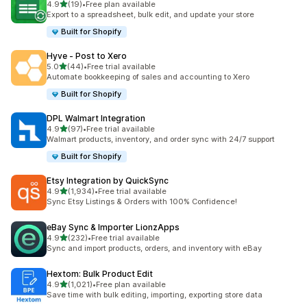
เต็ม 5 ดาว
4.9
(19)
•
Free plan available
ทั้งหมด 19 รีวิว
Export to a spreadsheet, bulk edit, and update your store
Built for Shopify
Hyve ‑ Post to Xero
เต็ม 5 ดาว
5.0
(44)
•
Free trial available
ทั้งหมด 44 รีวิว
Automate bookkeeping of sales and accounting to Xero
Built for Shopify
DPL Walmart Integration
เต็ม 5 ดาว
4.9
(97)
•
Free trial available
ทั้งหมด 97 รีวิว
Walmart products, inventory, and order sync with 24/7 support
Built for Shopify
Etsy Integration by QuickSync
เต็ม 5 ดาว
4.9
(1,934)
•
Free trial available
ทั้งหมด 1934 รีวิว
Sync Etsy Listings & Orders with 100% Confidence!
eBay Sync & Importer LionzApps
เต็ม 5 ดาว
4.9
(232)
•
Free trial available
ทั้งหมด 232 รีวิว
Sync and import products, orders, and inventory with eBay
Hextom: Bulk Product Edit
เต็ม 5 ดาว
4.9
(1,021)
•
Free plan available
ทั้งหมด 1021 รีวิว
Save time with bulk editing, importing, exporting store data