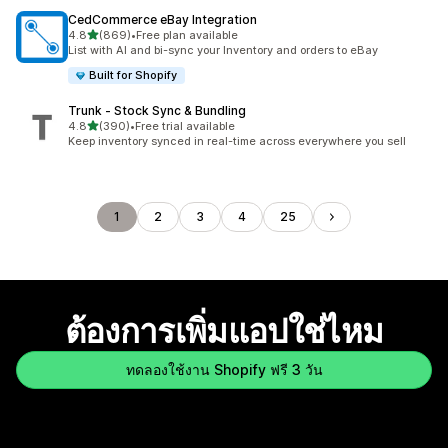
CedCommerce eBay Integration
เต็ม 5 ดาว
4.8
(869)
•
Free plan available
ทั้งหมด 869 รีวิว
List with AI and bi-sync your Inventory and orders to eBay
Built for Shopify
Trunk ‑ Stock Sync & Bundling
เต็ม 5 ดาว
4.8
(390)
•
Free trial available
ทั้งหมด 390 รีวิว
Keep inventory synced in real-time across everywhere you sell
1
2
3
4
25
ต้องการเพิ่มแอปใช่ไหม
ทดลองใช้งาน Shopify ฟรี 3 วัน