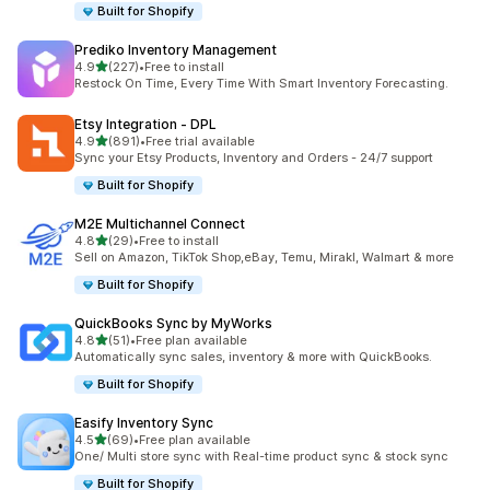
Built for Shopify
Prediko Inventory Management
เต็ม 5 ดาว
4.9
(227)
•
Free to install
ทั้งหมด 227 รีวิว
Restock On Time, Every Time With Smart Inventory Forecasting.
Etsy Integration ‑ DPL
เต็ม 5 ดาว
4.9
(891)
•
Free trial available
ทั้งหมด 891 รีวิว
Sync your Etsy Products, Inventory and Orders - 24/7 support
Built for Shopify
M2E Multichannel Connect
เต็ม 5 ดาว
4.8
(29)
•
Free to install
ทั้งหมด 29 รีวิว
Sell on Amazon, TikTok Shop,eBay, Temu, Mirakl, Walmart & more
Built for Shopify
QuickBooks Sync by MyWorks
เต็ม 5 ดาว
4.8
(51)
•
Free plan available
ทั้งหมด 51 รีวิว
Automatically sync sales, inventory & more with QuickBooks.
Built for Shopify
Easify Inventory Sync
เต็ม 5 ดาว
4.5
(69)
•
Free plan available
ทั้งหมด 69 รีวิว
One/ Multi store sync with Real-time product sync & stock sync
Built for Shopify