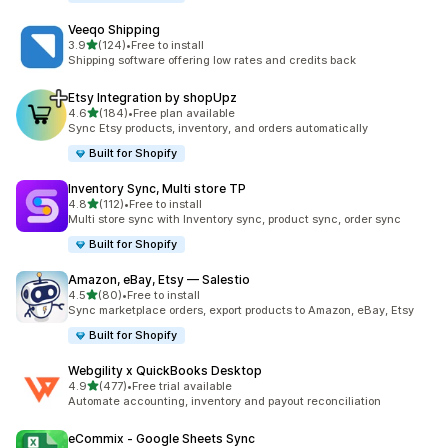
Veeqo Shipping
เต็ม 5 ดาว
3.9
(124)
•
Free to install
ทั้งหมด 124 รีวิว
Shipping software offering low rates and credits back
Etsy Integration by shopUpz
เต็ม 5 ดาว
4.6
(184)
•
Free plan available
ทั้งหมด 184 รีวิว
Sync Etsy products, inventory, and orders automatically
Built for Shopify
Inventory Sync, Multi store TP
เต็ม 5 ดาว
4.8
(112)
•
Free to install
ทั้งหมด 112 รีวิว
Multi store sync with Inventory sync, product sync, order sync
Built for Shopify
Amazon, eBay, Etsy — Salestio
เต็ม 5 ดาว
4.5
(80)
•
Free to install
ทั้งหมด 80 รีวิว
Sync marketplace orders, export products to Amazon, eBay, Etsy
Built for Shopify
Webgility x QuickBooks Desktop
เต็ม 5 ดาว
4.9
(477)
•
Free trial available
ทั้งหมด 477 รีวิว
Automate accounting, inventory and payout reconciliation
eCommix ‑ Google Sheets Sync