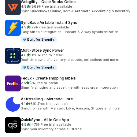
Webgility ‑ QuickBooks Online
เต็ม 5 ดาว
4.9
(869)
•
Free trial available
ทั้งหมด 869 รีวิว
Sync Quickbooks Online, Xero & Automate Accounting & Inventory
SyncBase Airtable Instant Sync
เต็ม 5 ดาว
4.9
(79)
•
Free trial available
ทั้งหมด 79 รีวิว
Easy Airtable integration - Instant & 2-way synchronization
Built for Shopify
Multi‑Store Sync Power
เต็ม 5 ดาว
4.6
(126)
•
Free to install
ทั้งหมด 126 รีวิว
Real-time sync of inventory, products, collections and more.
Built for Shopify
FedEx ‑ Create shipping labels
เต็ม 5 ดาว
2.5
(7)
•
Free to install
ทั้งหมด 7 รีวิว
Simplify shipping and save time with easy order integration.
Astroselling ‑ Mercado Libre
เต็ม 5 ดาว
4.1
(69)
•
Free trial available
ทั้งหมด 69 รีวิว
Synchronize with Mercado Libre, Amazon, Shopee and more!
QuickSync ‑ All in One App
เต็ม 5 ดาว
4.9
(475)
•
Free trial available
ทั้งหมด 475 รีวิว
Sync your inventory across all stores!