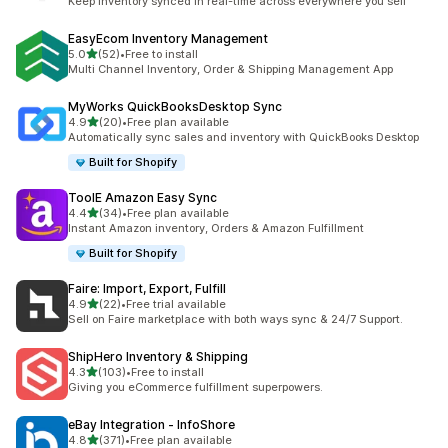
Keep inventory synced in real-time across everywhere you sell
EasyEcom Inventory Management
เต็ม 5 ดาว
5.0
(52)
•
Free to install
ทั้งหมด 52 รีวิว
Multi Channel Inventory, Order & Shipping Management App
MyWorks QuickBooksDesktop Sync
เต็ม 5 ดาว
4.9
(20)
•
Free plan available
ทั้งหมด 20 รีวิว
Automatically sync sales and inventory with QuickBooks Desktop
Built for Shopify
ToolE Amazon Easy Sync
เต็ม 5 ดาว
4.4
(34)
•
Free plan available
ทั้งหมด 34 รีวิว
Instant Amazon inventory, Orders & Amazon Fulfillment
Built for Shopify
Faire: Import, Export, Fulfill
เต็ม 5 ดาว
4.9
(22)
•
Free trial available
ทั้งหมด 22 รีวิว
Sell on Faire marketplace with both ways sync & 24/7 Support.
ShipHero Inventory & Shipping
เต็ม 5 ดาว
4.3
(103)
•
Free to install
ทั้งหมด 103 รีวิว
Giving you eCommerce fulfillment superpowers.
eBay Integration ‑ InfoShore
เต็ม 5 ดาว
4.8
(371)
•
Free plan available
ทั้งหมด 371 รีวิว