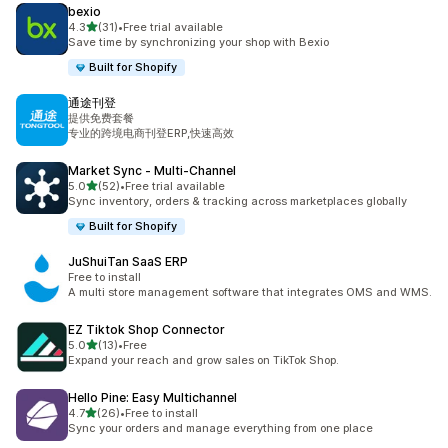
bexio
เต็ม 5 ดาว
4.3
(31)
•
Free trial available
ทั้งหมด 31 รีวิว
Save time by synchronizing your shop with Bexio
Built for Shopify
通途刊登
提供免费套餐
专业的跨境电商刊登ERP,快速高效
Market Sync ‑ Multi‑Channel
เต็ม 5 ดาว
5.0
(52)
•
Free trial available
ทั้งหมด 52 รีวิว
Sync inventory, orders & tracking across marketplaces globally
Built for Shopify
JuShuiTan SaaS ERP
Free to install
A multi store management software that integrates OMS and WMS.
EZ Tiktok Shop Connector
เต็ม 5 ดาว
5.0
(13)
•
Free
ทั้งหมด 13 รีวิว
Expand your reach and grow sales on TikTok Shop.
Hello Pine: Easy Multichannel
เต็ม 5 ดาว
4.7
(26)
•
Free to install
ทั้งหมด 26 รีวิว
Sync your orders and manage everything from one place