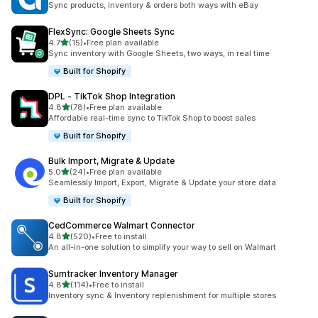
Sync products, inventory & orders both ways with eBay
FlexSync: Google Sheets Sync
เต็ม 5 ดาว
4.7
(15)
•
Free plan available
ทั้งหมด 15 รีวิว
Sync inventory with Google Sheets, two ways, in real time
Built for Shopify
DPL ‑ TikTok Shop Integration
เต็ม 5 ดาว
4.8
(78)
•
Free plan available
ทั้งหมด 78 รีวิว
Affordable real-time sync to TikTok Shop to boost sales
Built for Shopify
Bulk Import, Migrate & Update
เต็ม 5 ดาว
5.0
(24)
•
Free plan available
ทั้งหมด 24 รีวิว
Seamlessly Import, Export, Migrate & Update your store data
Built for Shopify
CedCommerce Walmart Connector
เต็ม 5 ดาว
4.8
(520)
•
Free to install
ทั้งหมด 520 รีวิว
An all-in-one solution to simplify your way to sell on Walmart
Sumtracker Inventory Manager
เต็ม 5 ดาว
4.8
(114)
•
Free to install
ทั้งหมด 114 รีวิว
Inventory sync & Inventory replenishment for multiple stores