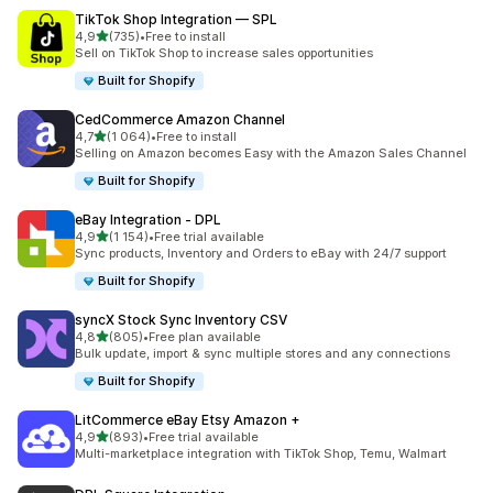
TikTok Shop Integration — SPL
/ 5 tähteä
4,9
(735)
•
Free to install
735 arvostelua yhteensä
Sell on TikTok Shop to increase sales opportunities
Built for Shopify
CedCommerce Amazon Channel
/ 5 tähteä
4,7
(1 064)
•
Free to install
1064 arvostelua yhteensä
Selling on Amazon becomes Easy with the Amazon Sales Channel
Built for Shopify
eBay Integration ‑ DPL
/ 5 tähteä
4,9
(1 154)
•
Free trial available
1154 arvostelua yhteensä
Sync products, Inventory and Orders to eBay with 24/7 support
Built for Shopify
syncX Stock Sync Inventory CSV
/ 5 tähteä
4,8
(805)
•
Free plan available
805 arvostelua yhteensä
Bulk update, import & sync multiple stores and any connections
Built for Shopify
LitCommerce eBay Etsy Amazon +
/ 5 tähteä
4,9
(893)
•
Free trial available
893 arvostelua yhteensä
Multi-marketplace integration with TikTok Shop, Temu, Walmart