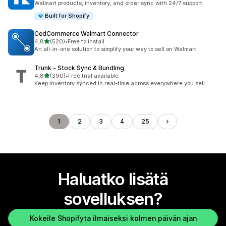
Walmart products, inventory, and order sync with 24/7 support
Built for Shopify
CedCommerce Walmart Connector
/ 5 tähteä
4,8
(520)
•
Free to install
520 arvostelua yhteensä
An all-in-one solution to simplify your way to sell on Walmart
Trunk ‑ Stock Sync & Bundling
/ 5 tähteä
4,8
(390)
•
Free trial available
390 arvostelua yhteensä
Keep inventory synced in real-time across everywhere you sell
1
2
3
4
25
Haluatko lisätä
sovelluksen?
Kokeile Shopifyta ilmaiseksi kolmen päivän ajan