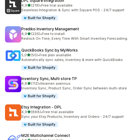
DPL Square Integration
/ 5 tähteä
4,9
(219)
•
Free trial available
219 arvostelua yhteensä
Seamless Integration & Sync with Square POS - 24/7 support
Built for Shopify
Prediko Inventory Management
/ 5 tähteä
4,9
(226)
•
Free to install
226 arvostelua yhteensä
Restock On Time, Every Time With Smart Inventory Forecasting.
QuickBooks Sync by MyWorks
/ 5 tähteä
5,0
(50)
•
Free plan available
50 arvostelua yhteensä
Automatically sync sales, inventory & more with QuickBooks.
Built for Shopify
Inventory Sync, Multi store TP
/ 5 tähteä
4,8
(112)
•
Ilmainen asennus
112 arvostelua yhteensä
Inventory Sync, Product Sync, Order Sync between multi-store
Built for Shopify
Etsy Integration ‑ DPL
/ 5 tähteä
4,9
(888)
•
Free trial available
888 arvostelua yhteensä
Sync your Etsy Products, Inventory and Orders - 24/7 support
Built for Shopify
M2E Multichannel Connect