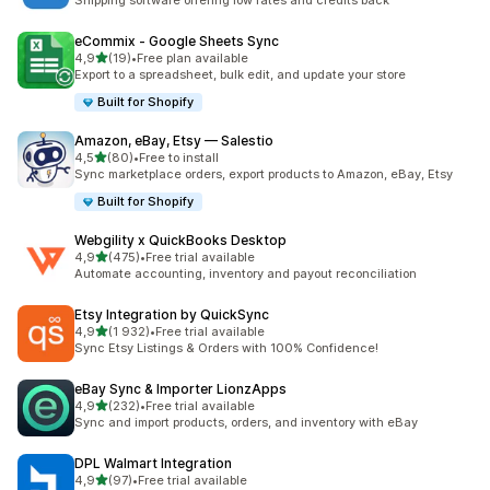
Shipping software offering low rates and credits back
eCommix ‑ Google Sheets Sync
/ 5 tähteä
4,9
(19)
•
Free plan available
19 arvostelua yhteensä
Export to a spreadsheet, bulk edit, and update your store
Built for Shopify
Amazon, eBay, Etsy — Salestio
/ 5 tähteä
4,5
(80)
•
Free to install
80 arvostelua yhteensä
Sync marketplace orders, export products to Amazon, eBay, Etsy
Built for Shopify
Webgility x QuickBooks Desktop
/ 5 tähteä
4,9
(475)
•
Free trial available
475 arvostelua yhteensä
Automate accounting, inventory and payout reconciliation
Etsy Integration by QuickSync
/ 5 tähteä
4,9
(1 932)
•
Free trial available
1932 arvostelua yhteensä
Sync Etsy Listings & Orders with 100% Confidence!
eBay Sync & Importer LionzApps
/ 5 tähteä
4,9
(232)
•
Free trial available
232 arvostelua yhteensä
Sync and import products, orders, and inventory with eBay
DPL Walmart Integration
/ 5 tähteä
4,9
(97)
•
Free trial available
97 arvostelua yhteensä