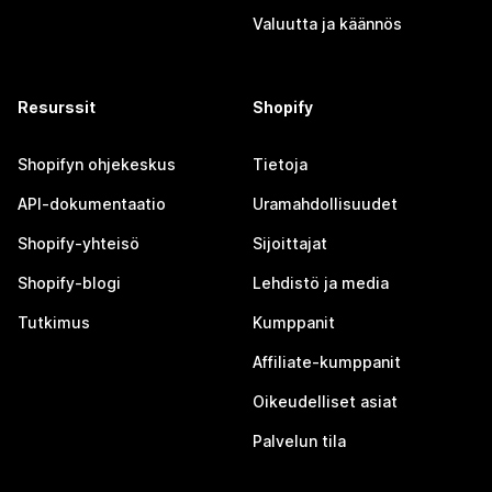
Valuutta ja käännös
Resurssit
Shopify
Shopifyn ohjekeskus
Tietoja
API-dokumentaatio
Uramahdollisuudet
Shopify-yhteisö
Sijoittajat
Shopify-blogi
Lehdistö ja media
Tutkimus
Kumppanit
Affiliate-kumppanit
Oikeudelliset asiat
Palvelun tila