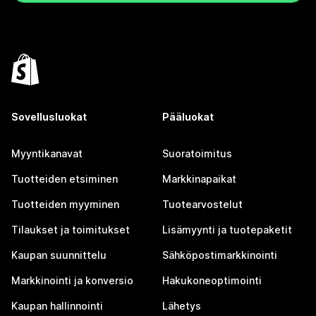
Sovellusluokat
Pääluokat
Myyntikanavat
Suoratoimitus
Tuotteiden etsiminen
Markkinapaikat
Tuotteiden myyminen
Tuotearvostelut
Tilaukset ja toimitukset
Lisämyynti ja tuotepaketit
Kaupan suunnittelu
Sähköpostimarkkinointi
Markkinointi ja konversio
Hakukoneoptimointi
Kaupan hallinnointi
Lähetys