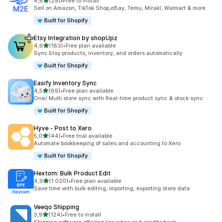
/ 5 tähteä
4,8
(29)
•
Free to install
29 arvostelua yhteensä
Sell on Amazon, TikTok Shop,eBay, Temu, Mirakl, Walmart & more
Built for Shopify
Etsy Integration by shopUpz
/ 5 tähteä
4,6
(183)
•
Free plan available
183 arvostelua yhteensä
Sync Etsy products, inventory, and orders automatically
Built for Shopify
Easify Inventory Sync
/ 5 tähteä
4,5
(69)
•
Free plan available
69 arvostelua yhteensä
One/ Multi store sync with Real-time product sync & stock sync
Built for Shopify
Hyve ‑ Post to Xero
/ 5 tähteä
5,0
(44)
•
Free trial available
44 arvostelua yhteensä
Automate bookkeeping of sales and accounting to Xero
Built for Shopify
Hextom: Bulk Product Edit
/ 5 tähteä
4,9
(1 020)
•
Free plan available
1020 arvostelua yhteensä
Save time with bulk editing, importing, exporting store data
Veeqo Shipping
/ 5 tähteä
3,9
(124)
•
Free to install
124 arvostelua yhteensä