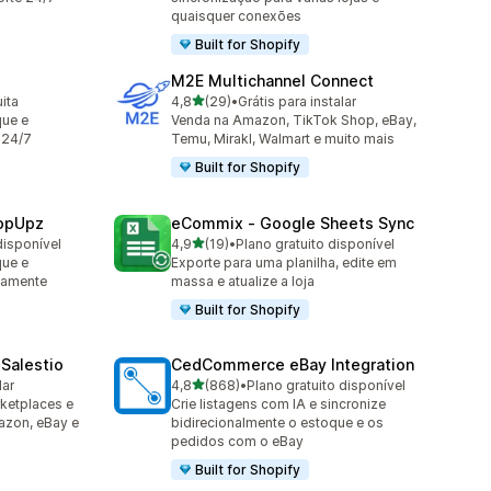
quaisquer conexões
Built for Shopify
M2E Multichannel Connect
de 5 estrelas
ita
4,8
(29)
•
Grátis para instalar
29 avaliações ao todo
que e
Venda na Amazon, TikTok Shop, eBay,
 24/7
Temu, Mirakl, Walmart e muito mais
Built for Shopify
hopUpz
eCommix ‑ Google Sheets Sync
de 5 estrelas
disponível
4,9
(19)
•
Plano gratuito disponível
19 avaliações ao todo
que e
Exporte para uma planilha, edite em
camente
massa e atualize a loja
Built for Shopify
Salestio
CedCommerce eBay Integration
de 5 estrelas
lar
4,8
(868)
•
Plano gratuito disponível
868 avaliações ao todo
ketplaces e
Crie listagens com IA e sincronize
azon, eBay e
bidirecionalmente o estoque e os
pedidos com o eBay
Built for Shopify