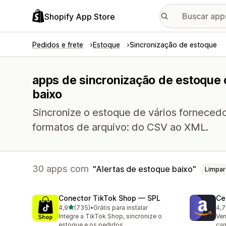
Shopify App Store
Pedidos e frete
Estoque
Sincronização de estoque
apps de sincronização de estoque 
baixo
Sincronize o estoque de vários fornecedo
formatos de arquivo: do CSV ao XML.
30 apps com
Alertas de estoque baixo
Limpar
Conector TikTok Shop — SPL
Ce
de 5 estrelas
4,9
(735)
•
Grátis para instalar
4,7
735 avaliações ao todo
106
Integre a TikTok Shop, sincronize o
Ven
estoque e os pedidos
can