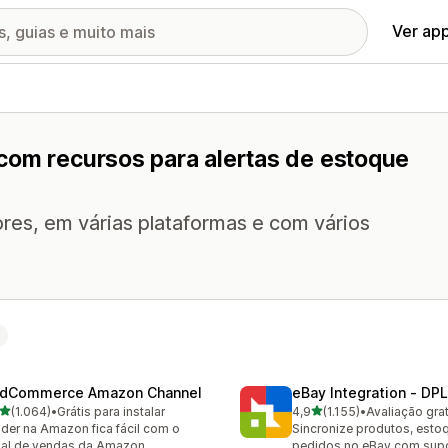
Ver ap
com recursos para alertas de estoque
res, em várias plataformas e com vários
dCommerce Amazon Channel
eBay Integration ‑ DPL
de 5 estrelas
de 5 estrelas
(1.064)
•
Grátis para instalar
4,9
(1.155)
•
Avaliação grat
4 avaliações ao todo
1155 avaliações ao todo
der na Amazon fica fácil com o
Sincronize produtos, esto
al de vendas da Amazon
pedidos no eBay com supo