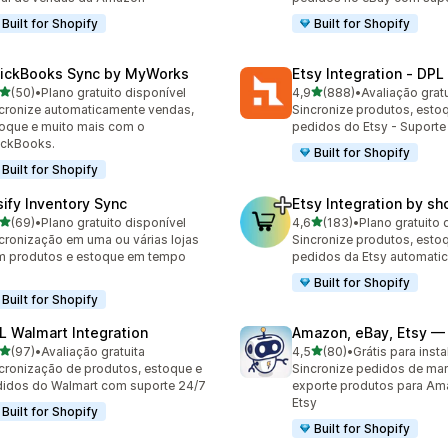
Built for Shopify
Built for Shopify
ickBooks Sync by MyWorks
Etsy Integration ‑ DPL
de 5 estrelas
de 5 estrelas
(50)
•
Plano gratuito disponível
4,9
(888)
•
Avaliação gratu
avaliações ao todo
888 avaliações ao todo
cronize automaticamente vendas,
Sincronize produtos, esto
oque e muito mais com o
pedidos do Etsy - Suporte
ickBooks.
Built for Shopify
Built for Shopify
sify Inventory Sync
Etsy Integration by s
de 5 estrelas
de 5 estrelas
(69)
•
Plano gratuito disponível
4,6
(183)
•
Plano gratuito 
avaliações ao todo
183 avaliações ao todo
cronização em uma ou várias lojas
Sincronize produtos, esto
 produtos e estoque em tempo
pedidos da Etsy automati
l
Built for Shopify
Built for Shopify
L Walmart Integration
Amazon, eBay, Etsy — 
de 5 estrelas
de 5 estrelas
(97)
•
Avaliação gratuita
4,5
(80)
•
Grátis para insta
avaliações ao todo
80 avaliações ao todo
cronização de produtos, estoque e
Sincronize pedidos de mar
idos do Walmart com suporte 24/7
exporte produtos para Am
Etsy
Built for Shopify
Built for Shopify