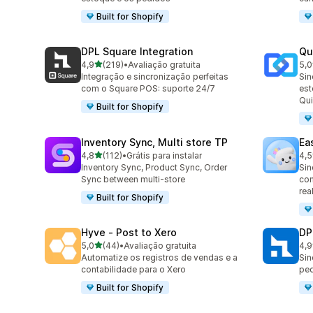
Built for Shopify
DPL Square Integration
Qu
de 5 estrelas
4,9
(219)
•
Avaliação gratuita
5,0
219 avaliações ao todo
50 
Integração e sincronização perfeitas
Sin
com o Square POS: suporte 24/7
est
Qu
Built for Shopify
Inventory Sync, Multi store TP
Ea
de 5 estrelas
4,8
(112)
•
Grátis para instalar
4,5
112 avaliações ao todo
69 
Inventory Sync, Product Sync, Order
Sin
Sync between multi-store
com
rea
Built for Shopify
Hyve ‑ Post to Xero
DP
de 5 estrelas
5,0
(44)
•
Avaliação gratuita
4,9
44 avaliações ao todo
97 
Automatize os registros de vendas e a
Sin
contabilidade para o Xero
ped
Built for Shopify