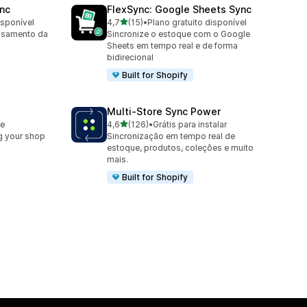
nc
FlexSync: Google Sheets Sync
de 5 estrelas
isponível
4,7
(15)
•
Plano gratuito disponível
15 avaliações ao todo
ssamento da
Sincronize o estoque com o Google
Sheets em tempo real e de forma
bidirecional
Built for Shopify
Multi‑Store Sync Power
de 5 estrelas
le
4,6
(126)
•
Grátis para instalar
126 avaliações ao todo
g your shop
Sincronização em tempo real de
estoque, produtos, coleções e muito
mais.
Built for Shopify