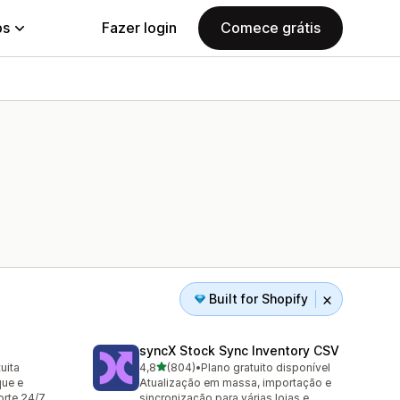
ps
Fazer login
Comece grátis
Built for Shopify
syncX Stock Sync Inventory CSV
de 5 estrelas
uita
4,8
(804)
•
Plano gratuito disponível
804 avaliações ao todo
que e
Atualização em massa, importação e
rte 24/7
sincronização para várias lojas e