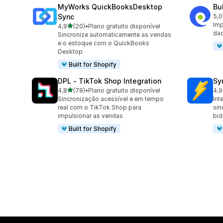
MyWorks QuickBooksDesktop
Bu
Sync
5,0
23 
Imp
de 5 estrelas
4,9
(20)
•
Plano gratuito disponível
20 avaliações ao todo
dad
Sincronize automaticamente as vendas
e o estoque com o QuickBooks
Desktop
Built for Shopify
DPL ‑ TikTok Shop Integration
Sy
de 5 estrelas
4,8
(78)
•
Plano gratuito disponível
4,9
78 avaliações ao todo
79 
Sincronização acessível e em tempo
Int
real com o TikTok Shop para
sin
impulsionar as vendas
bid
Built for Shopify