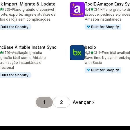
lk Import, Migrate & Update
ToolE Amazon Easy Sy
de 5 estrelas
de 5 estrelas
(23)
•
Plano gratuito disponível
4,4
(34)
•
Plano gratuito d
avaliações ao todo
34 avaliações ao todo
orte, exporte, migre e atualize os
Estoque, pedidos e proce
os da loja sem complicações
Amazon instantâneos
Built for Shopify
Built for Shopify
ncBase Airtable Instant Sync
bexio
de 5 estrelas
de 5 estrelas
(79)
•
Avaliação gratuita
4,3
(31)
•
Free trial availab
avaliações ao todo
31 avaliações ao todo
egração fácil com o Airtable:
Save time by synchronizin
cronização instantânea e
with Bexio
irecional
Built for Shopify
Built for Shopify
Avançar
1
2