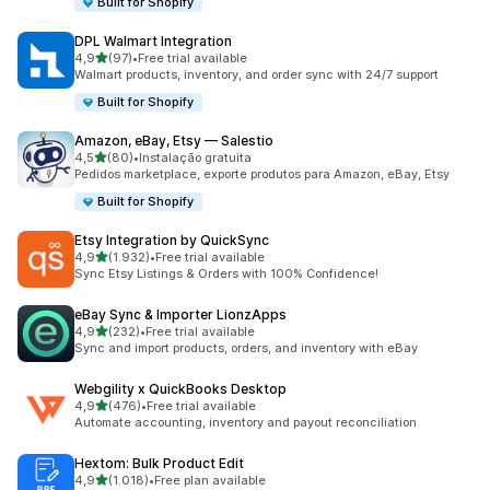
Built for Shopify
DPL Walmart Integration
de 5 estrelas
4,9
(97)
•
Free trial available
97 total de avaliações
Walmart products, inventory, and order sync with 24/7 support
Built for Shopify
Amazon, eBay, Etsy — Salestio
de 5 estrelas
4,5
(80)
•
Instalação gratuita
80 total de avaliações
Pedidos marketplace, exporte produtos para Amazon, eBay, Etsy
Built for Shopify
Etsy Integration by QuickSync
de 5 estrelas
4,9
(1.932)
•
Free trial available
1932 total de avaliações
Sync Etsy Listings & Orders with 100% Confidence!
eBay Sync & Importer LionzApps
de 5 estrelas
4,9
(232)
•
Free trial available
232 total de avaliações
Sync and import products, orders, and inventory with eBay
Webgility x QuickBooks Desktop
de 5 estrelas
4,9
(476)
•
Free trial available
476 total de avaliações
Automate accounting, inventory and payout reconciliation
Hextom: Bulk Product Edit
de 5 estrelas
4,9
(1.018)
•
Free plan available
1018 total de avaliações