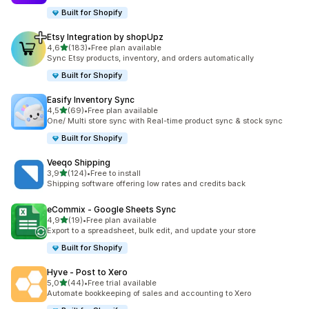
Built for Shopify
Etsy Integration by shopUpz
de 5 estrelas
4,6
(183)
•
Free plan available
183 total de avaliações
Sync Etsy products, inventory, and orders automatically
Built for Shopify
Easify Inventory Sync
de 5 estrelas
4,5
(69)
•
Free plan available
69 total de avaliações
One/ Multi store sync with Real-time product sync & stock sync
Built for Shopify
Veeqo Shipping
de 5 estrelas
3,9
(124)
•
Free to install
124 total de avaliações
Shipping software offering low rates and credits back
eCommix ‑ Google Sheets Sync
de 5 estrelas
4,9
(19)
•
Free plan available
19 total de avaliações
Export to a spreadsheet, bulk edit, and update your store
Built for Shopify
Hyve ‑ Post to Xero
de 5 estrelas
5,0
(44)
•
Free trial available
44 total de avaliações
Automate bookkeeping of sales and accounting to Xero