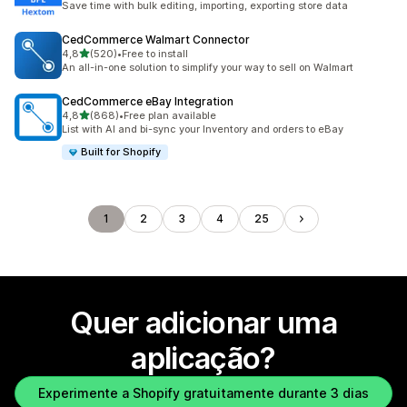
Save time with bulk editing, importing, exporting store data
CedCommerce Walmart Connector
de 5 estrelas
4,8
(520)
•
Free to install
520 total de avaliações
An all-in-one solution to simplify your way to sell on Walmart
CedCommerce eBay Integration
de 5 estrelas
4,8
(868)
•
Free plan available
868 total de avaliações
List with AI and bi-sync your Inventory and orders to eBay
Built for Shopify
1
2
3
4
25
Quer adicionar uma
aplicação?
Experimente a Shopify gratuitamente durante 3 dias