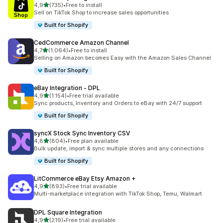
de 5 estrelas
4,9
(735)
•
Free to install
735 total de avaliações
Sell on TikTok Shop to increase sales opportunities
Built for Shopify
CedCommerce Amazon Channel
de 5 estrelas
4,7
(1.064)
•
Free to install
1064 total de avaliações
Selling on Amazon becomes Easy with the Amazon Sales Channel
Built for Shopify
eBay Integration ‑ DPL
de 5 estrelas
4,9
(1.154)
•
Free trial available
1154 total de avaliações
Sync products, Inventory and Orders to eBay with 24/7 support
Built for Shopify
syncX Stock Sync Inventory CSV
de 5 estrelas
4,8
(804)
•
Free plan available
804 total de avaliações
Bulk update, import & sync multiple stores and any connections
Built for Shopify
LitCommerce eBay Etsy Amazon +
de 5 estrelas
4,9
(893)
•
Free trial available
893 total de avaliações
Multi-marketplace integration with TikTok Shop, Temu, Walmart
DPL Square Integration
de 5 estrelas
4,9
(219)
•
Free trial available