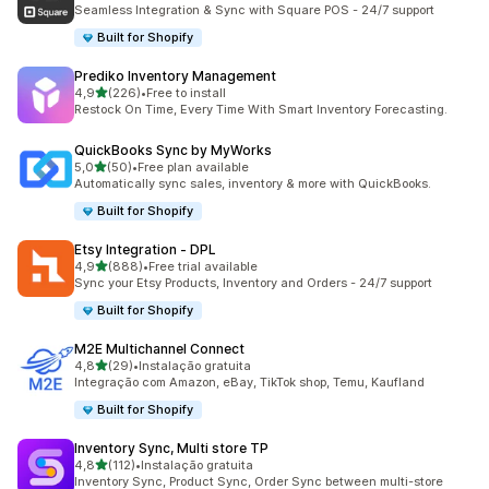
219 total de avaliações
Seamless Integration & Sync with Square POS - 24/7 support
Built for Shopify
Prediko Inventory Management
de 5 estrelas
4,9
(226)
•
Free to install
226 total de avaliações
Restock On Time, Every Time With Smart Inventory Forecasting.
QuickBooks Sync by MyWorks
de 5 estrelas
5,0
(50)
•
Free plan available
50 total de avaliações
Automatically sync sales, inventory & more with QuickBooks.
Built for Shopify
Etsy Integration ‑ DPL
de 5 estrelas
4,9
(888)
•
Free trial available
888 total de avaliações
Sync your Etsy Products, Inventory and Orders - 24/7 support
Built for Shopify
M2E Multichannel Connect
de 5 estrelas
4,8
(29)
•
Instalação gratuita
29 total de avaliações
Integração com Amazon, eBay, TikTok shop, Temu, Kaufland
Built for Shopify
Inventory Sync, Multi store TP
de 5 estrelas
4,8
(112)
•
Instalação gratuita
112 total de avaliações
Inventory Sync, Product Sync, Order Sync between multi-store