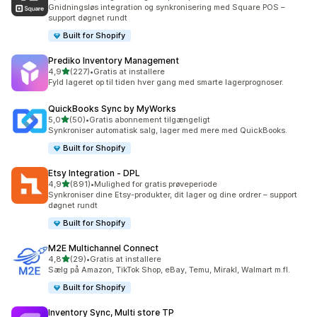
219 anmeldelser i alt
Gnidningsløs integration og synkronisering med Square POS –
support døgnet rundt
Built for Shopify
Prediko Inventory Management
ud af 5 stjerner
4,9
(227)
•
Gratis at installere
227 anmeldelser i alt
Fyld lageret op til tiden hver gang med smarte lagerprognoser.
QuickBooks Sync by MyWorks
ud af 5 stjerner
5,0
(50)
•
Gratis abonnement tilgængeligt
50 anmeldelser i alt
Synkroniser automatisk salg, lager med mere med QuickBooks.
Built for Shopify
Etsy Integration ‑ DPL
ud af 5 stjerner
4,9
(891)
•
Mulighed for gratis prøveperiode
891 anmeldelser i alt
Synkroniser dine Etsy-produkter, dit lager og dine ordrer – support
døgnet rundt
Built for Shopify
M2E Multichannel Connect
ud af 5 stjerner
4,8
(29)
•
Gratis at installere
29 anmeldelser i alt
Sælg på Amazon, TikTok Shop, eBay, Temu, Mirakl, Walmart m.fl.
Built for Shopify
Inventory Sync, Multi store TP