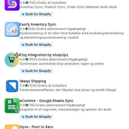
ud af 5 stjerner
4,8
(112)
•
Gratis at installere
112 anmeldelser i alt
Inventory Sync, Product Sync, Order Sync between multi-store
Built for Shopify
Easify Inventory Sync
ud af 5 stjerner
4,5
(69)
•
Gratis abonnement tilgængeligt
69 anmeldelser i alt
Synkronisering af én eller flere butikker med produktsynkronisering
og beholdningssynkronisering i realtid
Built for Shopify
Etsy Integration by shopUpz
ud af 5 stjerner
4,6
(184)
•
Gratis abonnement tilgængeligt
184 anmeldelser i alt
Synkroniser automatisk Etsy-produkter, lager og ordrer
Built for Shopify
Veeqo Shipping
ud af 5 stjerner
3,9
(124)
•
Gratis at installere
124 anmeldelser i alt
Forsendelsessoftware, der tilbyder lave priser og kredit tilbage
eCommix ‑ Google Sheets Sync
ud af 5 stjerner
4,9
(19)
•
Gratis abonnement tilgængeligt
19 anmeldelser i alt
Eksportér til et regneark, masserediger og opdater din butik
Built for Shopify
Hyve ‑ Post to Xero