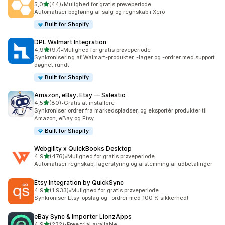
ud af 5 stjerner
5,0
(44)
•
Mulighed for gratis prøveperiode
44 anmeldelser i alt
Automatiser bogføring af salg og regnskab i Xero
Built for Shopify
DPL Walmart Integration
ud af 5 stjerner
4,9
(97)
•
Mulighed for gratis prøveperiode
97 anmeldelser i alt
Synkronisering af Walmart-produkter, -lager og -ordrer med support
døgnet rundt
Built for Shopify
Amazon, eBay, Etsy — Salestio
ud af 5 stjerner
4,5
(80)
•
Gratis at installere
80 anmeldelser i alt
Synkroniser ordrer fra markedspladser, og eksportér produkter til
Amazon, eBay og Etsy
Built for Shopify
Webgility x QuickBooks Desktop
ud af 5 stjerner
4,9
(476)
•
Mulighed for gratis prøveperiode
476 anmeldelser i alt
Automatiser regnskab, lagerstyring og afstemning af udbetalinger
Etsy Integration by QuickSync
ud af 5 stjerner
4,9
(1.933)
•
Mulighed for gratis prøveperiode
1933 anmeldelser i alt
Synkroniser Etsy-opslag og -ordrer med 100 % sikkerhed!
eBay Sync & Importer LionzApps
ud af 5 stjerner
4,9
(232)
•
Free trial available