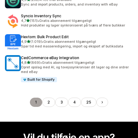
232 anmeldelser i alt
Sync and import products, orders, and inventory with eBay
Syncio Inventory Sync
ud af 5 stjerner
4,7
(151)
•
Gratis abonnement tilgængeligt
151 anmeldelser i alt
Hold produkter og lager synkroniseret på tværs af flere butikker
Hextom: Bulk Product Edit
ud af 5 stjerner
4,9
(1.019)
•
Gratis abonnement tilgængeligt
1019 anmeldelser i alt
Spar tid med masseredigering, import og eksport af butiksdata
CedCommerce eBay Integration
ud af 5 stjerner
4,8
(869)
•
Gratis abonnement tilgængeligt
869 anmeldelser i alt
Opret opslag med AI, og tovejssynkroniser dit lager og dine ordrer
med eBay
Built for Shopify
1
2
3
4
25
Vil du tilføje en app?