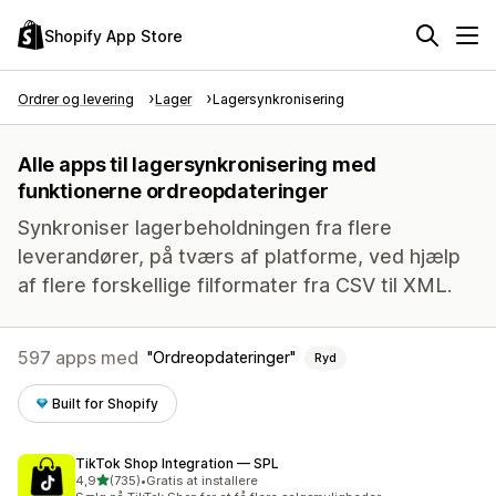
Shopify App Store
Ordrer og levering
Lager
Lagersynkronisering
Alle apps til lagersynkronisering med
funktionerne ordreopdateringer
Synkroniser lagerbeholdningen fra flere
leverandører, på tværs af platforme, ved hjælp
af flere forskellige filformater fra CSV til XML.
597 apps med
Ordreopdateringer
Ryd
Built for Shopify
TikTok Shop Integration — SPL
ud af 5 stjerner
4,9
(735)
•
Gratis at installere
735 anmeldelser i alt