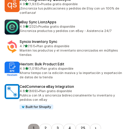
de 5 estrellas
4.9
(1,933)
•
Prueba gratis disponible
1933 reseñas en total
¡Sincroniza tus publicaciones y pedidos de Etsy con un 100% de
confianza!
eBay Sync LionzApps
de 5 estrellas
4.9
(232)
•
Prueba gratis disponible
232 reseñas en total
Sincroniza productos y pedidos con eBay - Asistencia 24/7
Syncio Inventory Sync
de 5 estrellas
4.7
(151)
•
Plan gratis disponible
151 reseñas en total
Mantén los productos y el inventario sincronizados en múltiples
tiendas.
Hextom: Bulk Product Edit
de 5 estrellas
4.9
(1,018)
•
Plan gratis disponible
1018 reseñas en total
Ahorra tiempo con la edición masiva y la importación y exportación
de datos de la tienda
CedCommerce eBay Integration
de 5 estrellas
4.8
(869)
•
Plan gratis disponible
869 reseñas en total
Publica con IA y sincroniza bidireccionalmente tu inventario y
pedidos con eBay
Built for Shopify
1
2
3
4
25