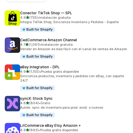
Conector TikTok Shop — SPL
de 5 estrellas
4.9
(735)
•
Instalación gratuita
735 reseñas en total
Integra TikTok Shop, Sincroniza Inventario y Pedidos - Soporte
Built for Shopify
CedCommerce Amazon Channel
de 5 estrellas
4.7
(1,061)
•
Instalación gratuita
1061 reseñas en total
Vender en Amazon es más fácil con el canal de ventas de Amazon
Built for Shopify
eBay Integration ‑ DPL
de 5 estrellas
4.9
(1,155)
•
Prueba gratis disponible
1155 reseñas en total
Sincroniza productos, inventario y pedidos con eBay, con soporte
24/7
Built for Shopify
syncX: Stock Sync
de 5 estrellas
4.8
(804)
•
Gratis
804 reseñas en total
Autom. sync de inventario para prod. exist. o nuevos
Built for Shopify
LitCommerce eBay Etsy Amazon +
de 5 estrellas
4.9
(893)
•
Prueba gratis disponible
893 reseñas en total