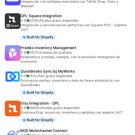
Integración con múltiples mercados con TikTok Shop, Temu y
Walmart
DPL Square Integration
de 5 estrellas
4.9
(219)
•
Prueba gratis disponible
219 reseñas en total
Integración y sincronización perfectas con Square POS - Soporte
24/7
Built for Shopify
Prediko Inventory Management
de 5 estrellas
4.9
(227)
•
Instalación gratuita
227 reseñas en total
Reabastece a tiempo, siempre, con la previsión inteligente de
inventario.
QuickBooks Sync by MyWorks
de 5 estrellas
5.0
(50)
•
Plan gratis disponible
50 reseñas en total
Sincroniza ventas, inventario y más de forma automática con
QuickBooks.
Built for Shopify
Etsy Integration ‑ DPL
de 5 estrellas
4.9
(889)
•
Prueba gratis disponible
889 reseñas en total
Gestiona Etsy: anuncios, inventario y pedidos con soporte 24/7
Built for Shopify
M2E Multichannel Connect