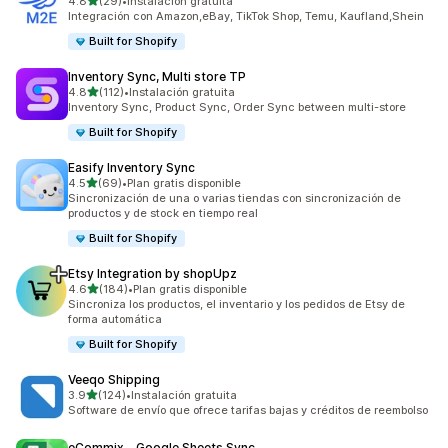
de 5 estrellas
4.8
(29)
•
Instalación gratuita
29 reseñas en total
Integración con Amazon,eBay, TikTok Shop, Temu, Kaufland,Shein
Built for Shopify
Inventory Sync, Multi store TP
de 5 estrellas
4.8
(112)
•
Instalación gratuita
112 reseñas en total
Inventory Sync, Product Sync, Order Sync between multi-store
Built for Shopify
Easify Inventory Sync
de 5 estrellas
4.5
(69)
•
Plan gratis disponible
69 reseñas en total
Sincronización de una o varias tiendas con sincronización de
productos y de stock en tiempo real
Built for Shopify
Etsy Integration by shopUpz
de 5 estrellas
4.6
(184)
•
Plan gratis disponible
184 reseñas en total
Sincroniza los productos, el inventario y los pedidos de Etsy de
forma automática
Built for Shopify
Veeqo Shipping
de 5 estrellas
3.9
(124)
•
Instalación gratuita
124 reseñas en total
Software de envío que ofrece tarifas bajas y créditos de reembolso
eCommix ‑ Google Sheets Sync