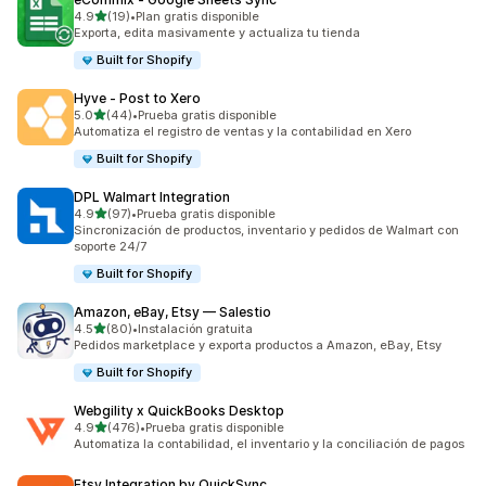
de 5 estrellas
4.9
(19)
•
Plan gratis disponible
19 reseñas en total
Exporta, edita masivamente y actualiza tu tienda
Built for Shopify
Hyve ‑ Post to Xero
de 5 estrellas
5.0
(44)
•
Prueba gratis disponible
44 reseñas en total
Automatiza el registro de ventas y la contabilidad en Xero
Built for Shopify
DPL Walmart Integration
de 5 estrellas
4.9
(97)
•
Prueba gratis disponible
97 reseñas en total
Sincronización de productos, inventario y pedidos de Walmart con
soporte 24/7
Built for Shopify
Amazon, eBay, Etsy — Salestio
de 5 estrellas
4.5
(80)
•
Instalación gratuita
80 reseñas en total
Pedidos marketplace y exporta productos a Amazon, eBay, Etsy
Built for Shopify
Webgility x QuickBooks Desktop
de 5 estrellas
4.9
(476)
•
Prueba gratis disponible
476 reseñas en total
Automatiza la contabilidad, el inventario y la conciliación de pagos
Etsy Integration by QuickSync