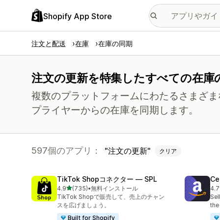
Shopify App Store
注文と配送
在庫
在庫の同期
注文の更新を特集したすべての在庫
複数のプラットフォームにわたるさまざまなフ
プライヤーからの在庫を同期します。
597個のアプリ：
注文の更新
クリア
TikTok Shopコネクター — SPL
Ce
5つ星中
4.9
(735)
•
無料インストール
4.7
合計レビュー数：735件
合計
TikTok Shopで販売して、売上のチャン
Sel
スを広げましょう。
the
Built for Shopify