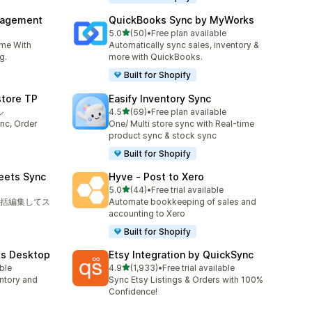
nagement
QuickBooks Sync by MyWorks
5つ星中
5.0
(50)
•
Free plan available
合計レビュー数：50件
ime With
Automatically sync sales, inventory &
g.
more with QuickBooks.
Built for Shopify
store TP
Easify Inventory Sync
5つ星中
ル
4.5
(69)
•
Free plan available
合計レビュー数：69件
nc, Order
One/ Multi store sync with Real-time
product sync & stock sync
Built for Shopify
eets Sync
Hyve ‑ Post to Xero
5つ星中
5.0
(44)
•
Free trial available
合計レビュー数：44件
括編集してス
Automate bookkeeping of sales and
accounting to Xero
Built for Shopify
ks Desktop
Etsy Integration by QuickSync
5つ星中
able
4.9
(1,933)
•
Free trial available
合計レビュー数：1933件
ntory and
Sync Etsy Listings & Orders with 100%
Confidence!