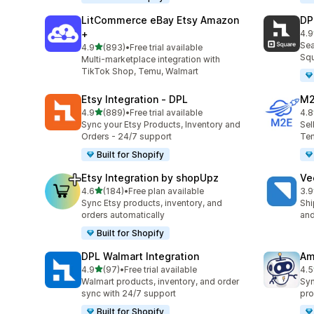
LitCommerce eBay Etsy Amazon
DP
+
4.9
合
Sea
5つ星中
4.9
(893)
•
Free trial available
合計レビュー数：893件
Squ
Multi-marketplace integration with
TikTok Shop, Temu, Walmart
Etsy Integration ‑ DPL
M2
5つ星中
4.9
(889)
•
Free trial available
4.8
合計レビュー数：889件
合
Sync your Etsy Products, Inventory and
Sel
Orders - 24/7 support
Tem
Built for Shopify
Etsy Integration by shopUpz
Ve
5つ星中
4.6
(184)
•
Free plan available
3.9
合計レビュー数：184件
合
Sync Etsy products, inventory, and
Shi
orders automatically
and
Built for Shopify
DPL Walmart Integration
Am
5つ星中
4.9
(97)
•
Free trial available
4.5
合計レビュー数：97件
合
Walmart products, inventory, and order
Syn
sync with 24/7 support
pro
Built for Shopify