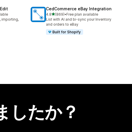
Edit
CedCommerce eBay Integration
5つ星中
lable
4.8
(869)
•
Free plan available
合計レビュー数：869件
, importing,
List with AI and bi-sync your Inventory
and orders to eBay
Built for Shopify
ましたか？