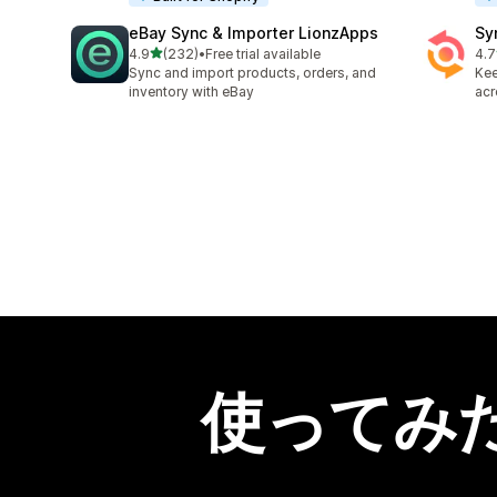
eBay Sync & Importer LionzApps
Sy
5つ星中
4.9
(232)
•
Free trial available
4.7
合計レビュー数：232件
合
Sync and import products, orders, and
Kee
inventory with eBay
acr
使ってみ