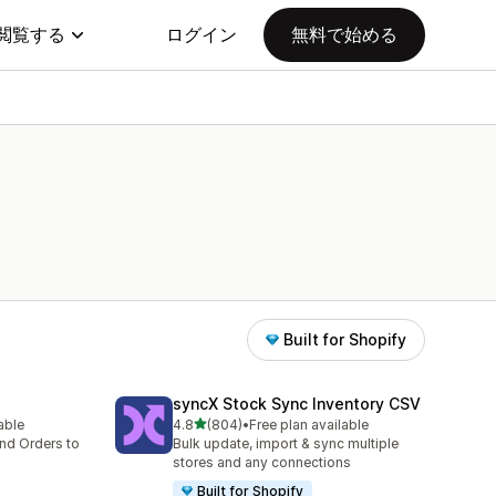
閲覧する
ログイン
無料で始める
Built for Shopify
syncX Stock Sync Inventory CSV
5つ星中
lable
4.8
(804)
•
Free plan available
合計レビュー数：804件
nd Orders to
Bulk update, import & sync multiple
stores and any connections
Built for Shopify