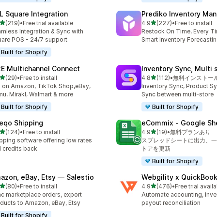
L Square Integration
Prediko Inventory Ma
5つ星中
5つ星中
(219)
•
Free trial available
4.9
(227)
•
Free to install
計レビュー数：219件
合計レビュー数：227件
mless Integration & Sync with
Restock On Time, Every T
are POS - 24/7 support
Smart Inventory Forecastin
Built for Shopify
E Multichannel Connect
Inventory Sync, Multi 
5つ星中
5つ星中
(29)
•
Free to install
4.8
(112)
•
無料インストー
計レビュー数：29件
合計レビュー数：112件
l on Amazon, TikTok Shop,eBay,
Inventory Sync, Product Sy
u, Mirakl, Walmart & more
Sync between multi-store
Built for Shopify
Built for Shopify
eqo Shipping
eCommix ‑ Google Sh
5つ星中
5つ星中
(124)
•
Free to install
4.9
(19)
•
無料プランあり
計レビュー数：124件
合計レビュー数：19件
pping software offering low rates
スプレッドシートに出力、一
 credits back
トアを更新
Built for Shopify
azon, eBay, Etsy — Salestio
Webgility x QuickBoo
5つ星中
5つ星中
(80)
•
Free to install
4.9
(476)
•
Free trial avail
計レビュー数：80件
合計レビュー数：476件
c marketplace orders, export
Automate accounting, inve
ducts to Amazon, eBay, Etsy
payout reconciliation
Built for Shopify