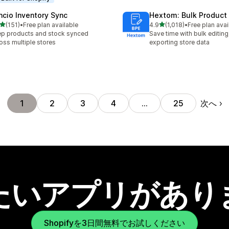
ncio Inventory Sync
Hextom: Bulk Product 
5つ星中
5つ星中
(151)
•
Free plan available
4.9
(1,018)
•
Free plan avai
計レビュー数：151件
合計レビュー数：1018件
p products and stock synced
Save time with bulk editing
oss multiple stores
exporting store data
次へ
1
2
3
4
…
25
たいアプリがあり
Shopifyを3日間無料でお試しください