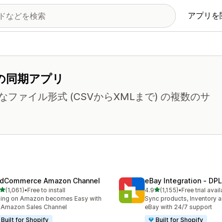
アプリを
の同期アプリ
ァイル形式 (CSVからXMLまで) の複数のサ
dCommerce Amazon Channel
eBay Integration ‑ DPL
5つ星中
5つ星中
(1,061)
•
Free to install
4.9
(1,155)
•
Free trial avai
レビュー数：1061件
合計レビュー数：1155件
ling on Amazon becomes Easy with
Sync products, Inventory a
 Amazon Sales Channel
eBay with 24/7 support
Built for Shopify
Built for Shopify