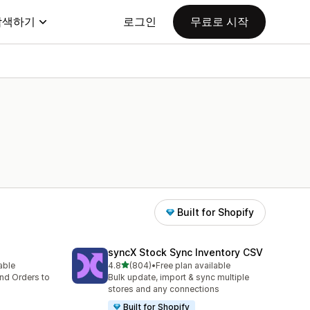
탐색하기
로그인
무료로 시작
Built for Shopify
syncX Stock Sync Inventory CSV
별 5개 중
lable
4.8
(804)
•
Free plan available
총 리뷰 804개
nd Orders to
Bulk update, import & sync multiple
stores and any connections
Built for Shopify