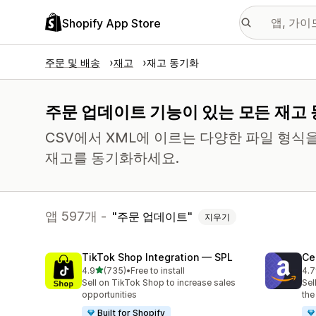
Shopify App Store
주문 및 배송
재고
재고 동기화
주문 업데이트 기능이 있는 모든 재고 
CSV에서 XML에 이르는 다양한 파일 형식
재고를 동기화하세요.
앱 597개 -
주문 업데이트
지우기
TikTok Shop Integration — SPL
Ce
별 5개 중
4.9
(735)
•
Free to install
4.7
총 리뷰 735개
총 
Sell on TikTok Shop to increase sales
Sel
opportunities
the
Built for Shopify