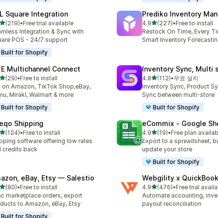
L Square Integration
Prediko Inventory Ma
별 5개 중
별 5개 중
(219)
•
Free trial available
4.9
(227)
•
Free to install
리뷰 219개
총 리뷰 227개
mless Integration & Sync with
Restock On Time, Every T
are POS - 24/7 support
Smart Inventory Forecastin
Built for Shopify
E Multichannel Connect
Inventory Sync, Multi 
별 5개 중
별 5개 중
(29)
•
Free to install
4.8
(112)
•
무료 설치
리뷰 29개
총 리뷰 112개
l on Amazon, TikTok Shop,eBay,
Inventory Sync, Product Sy
u, Mirakl, Walmart & more
Sync between multi-store
Built for Shopify
Built for Shopify
eqo Shipping
eCommix ‑ Google Sh
별 5개 중
별 5개 중
(124)
•
Free to install
4.9
(19)
•
Free plan availab
리뷰 124개
총 리뷰 19개
pping software offering low rates
Export to a spreadsheet, bu
 credits back
update your store
Built for Shopify
azon, eBay, Etsy — Salestio
Webgility x QuickBoo
별 5개 중
별 5개 중
(80)
•
Free to install
4.9
(476)
•
Free trial avail
리뷰 80개
총 리뷰 476개
c marketplace orders, export
Automate accounting, inve
ducts to Amazon, eBay, Etsy
payout reconciliation
Built for Shopify