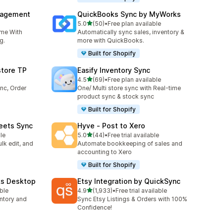
nagement
QuickBooks Sync by MyWorks
별 5개 중
5.0
(50)
•
Free plan available
총 리뷰 50개
ime With
Automatically sync sales, inventory &
g.
more with QuickBooks.
Built for Shopify
store TP
Easify Inventory Sync
별 5개 중
4.5
(69)
•
Free plan available
총 리뷰 69개
nc, Order
One/ Multi store sync with Real-time
product sync & stock sync
Built for Shopify
eets Sync
Hyve ‑ Post to Xero
별 5개 중
le
5.0
(44)
•
Free trial available
총 리뷰 44개
lk edit, and
Automate bookkeeping of sales and
accounting to Xero
Built for Shopify
ks Desktop
Etsy Integration by QuickSync
별 5개 중
able
4.9
(1,933)
•
Free trial available
총 리뷰 1933개
ntory and
Sync Etsy Listings & Orders with 100%
Confidence!