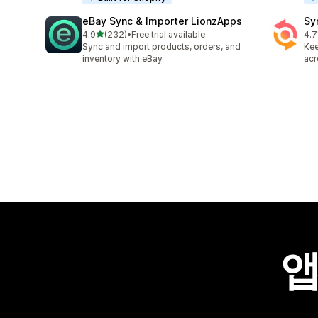
eBay Sync & Importer LionzApps
Sy
별 5개 중
4.9
(232)
•
Free trial available
4.7
총 리뷰 232개
총 
Sync and import products, orders, and
Kee
inventory with eBay
acr
앱