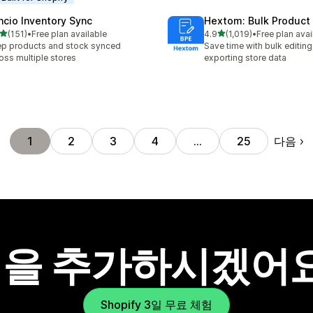
ncio Inventory Sync
Hextom: Bulk Product 
별 5개 중
별 5개 중
(151)
•
Free plan available
4.9
(1,019)
•
Free plan avai
리뷰 151개
총 리뷰 1019개
p products and stock synced
Save time with bulk editing
oss multiple stores
exporting store data
다음
1
2
3
4
…
25
을 추가하시겠어
Shopify 3일 무료 체험