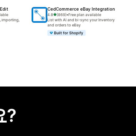
Edit
CedCommerce eBay Integration
별 5개 중
lable
4.8
(869)
•
Free plan available
총 리뷰 869개
, importing,
List with AI and bi-sync your Inventory
and orders to eBay
Built for Shopify
요?