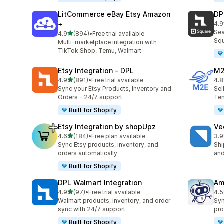
LitCommerce eBay Etsy Amazon
DP
+
4.9
총 
Sea
별 5개 중
4.9
(894)
•
Free trial available
총 리뷰 894개
Squ
Multi-marketplace integration with
TikTok Shop, Temu, Walmart
Etsy Integration ‑ DPL
M2
별 5개 중
4.9
(891)
•
Free trial available
4.8
총 리뷰 891개
총 
Sync your Etsy Products, Inventory and
Sel
Orders - 24/7 support
Tem
Built for Shopify
Etsy Integration by shopUpz
Ve
별 5개 중
4.6
(184)
•
Free plan available
3.9
총 리뷰 184개
총 
Sync Etsy products, inventory, and
Shi
orders automatically
and
Built for Shopify
DPL Walmart Integration
Am
별 5개 중
4.9
(97)
•
Free trial available
4.5
총 리뷰 97개
총 
Walmart products, inventory, and order
Syn
sync with 24/7 support
pro
Built for Shopify