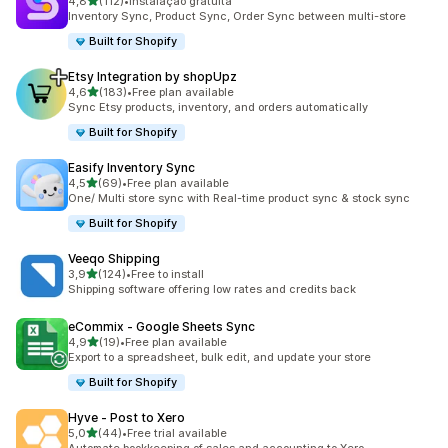
de 5 estrelas
4,8
(112)
•
Instalação gratuita
112 total de avaliações
Inventory Sync, Product Sync, Order Sync between multi-store
Built for Shopify
Etsy Integration by shopUpz
de 5 estrelas
4,6
(183)
•
Free plan available
183 total de avaliações
Sync Etsy products, inventory, and orders automatically
Built for Shopify
Easify Inventory Sync
de 5 estrelas
4,5
(69)
•
Free plan available
69 total de avaliações
One/ Multi store sync with Real-time product sync & stock sync
Built for Shopify
Veeqo Shipping
de 5 estrelas
3,9
(124)
•
Free to install
124 total de avaliações
Shipping software offering low rates and credits back
eCommix ‑ Google Sheets Sync
de 5 estrelas
4,9
(19)
•
Free plan available
19 total de avaliações
Export to a spreadsheet, bulk edit, and update your store
Built for Shopify
Hyve ‑ Post to Xero
de 5 estrelas
5,0
(44)
•
Free trial available
44 total de avaliações