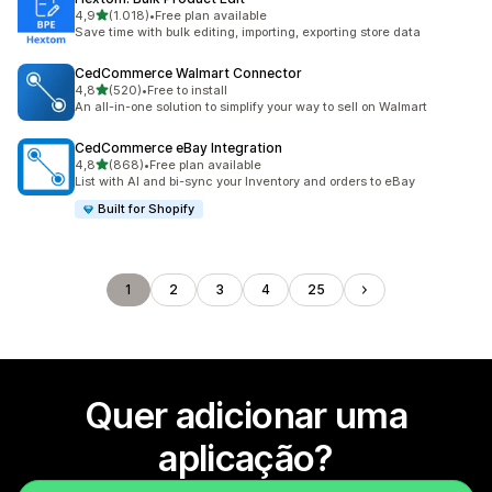
de 5 estrelas
4,9
(1.018)
•
Free plan available
1018 total de avaliações
Save time with bulk editing, importing, exporting store data
CedCommerce Walmart Connector
de 5 estrelas
4,8
(520)
•
Free to install
520 total de avaliações
An all-in-one solution to simplify your way to sell on Walmart
CedCommerce eBay Integration
de 5 estrelas
4,8
(868)
•
Free plan available
868 total de avaliações
List with AI and bi-sync your Inventory and orders to eBay
Built for Shopify
1
2
3
4
25
Quer adicionar uma
aplicação?