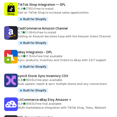
TikTok Shop Integration — SPL
de 5 estrelas
4,9
(735)
•
Free to install
735 total de avaliações
Sell on TikTok Shop to increase sales opportunities
Built for Shopify
CedCommerce Amazon Channel
de 5 estrelas
4,7
(1.064)
•
Free to install
1064 total de avaliações
Selling on Amazon becomes Easy with the Amazon Sales Channel
Built for Shopify
eBay Integration ‑ DPL
de 5 estrelas
4,9
(1.154)
•
Free trial available
1154 total de avaliações
Sync products, Inventory and Orders to eBay with 24/7 support
Built for Shopify
syncX Stock Sync Inventory CSV
de 5 estrelas
4,8
(804)
•
Free plan available
804 total de avaliações
Bulk update, import & sync multiple stores and any connections
Built for Shopify
LitCommerce eBay Etsy Amazon +
de 5 estrelas
4,9
(893)
•
Free trial available
893 total de avaliações
Multi-marketplace integration with TikTok Shop, Temu, Walmart