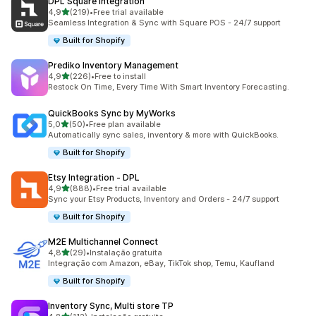
DPL Square Integration
de 5 estrelas
4,9
(219)
•
Free trial available
219 total de avaliações
Seamless Integration & Sync with Square POS - 24/7 support
Built for Shopify
Prediko Inventory Management
de 5 estrelas
4,9
(226)
•
Free to install
226 total de avaliações
Restock On Time, Every Time With Smart Inventory Forecasting.
QuickBooks Sync by MyWorks
de 5 estrelas
5,0
(50)
•
Free plan available
50 total de avaliações
Automatically sync sales, inventory & more with QuickBooks.
Built for Shopify
Etsy Integration ‑ DPL
de 5 estrelas
4,9
(888)
•
Free trial available
888 total de avaliações
Sync your Etsy Products, Inventory and Orders - 24/7 support
Built for Shopify
M2E Multichannel Connect
de 5 estrelas
4,8
(29)
•
Instalação gratuita
29 total de avaliações
Integração com Amazon, eBay, TikTok shop, Temu, Kaufland
Built for Shopify
Inventory Sync, Multi store TP