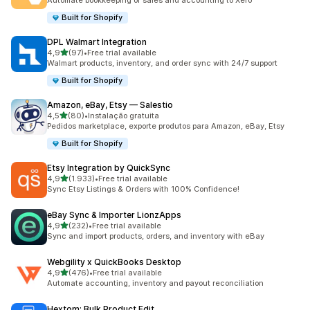
Automate bookkeeping of sales and accounting to Xero
Built for Shopify
DPL Walmart Integration
de 5 estrelas
4,9
(97)
•
Free trial available
97 total de avaliações
Walmart products, inventory, and order sync with 24/7 support
Built for Shopify
Amazon, eBay, Etsy — Salestio
de 5 estrelas
4,5
(80)
•
Instalação gratuita
80 total de avaliações
Pedidos marketplace, exporte produtos para Amazon, eBay, Etsy
Built for Shopify
Etsy Integration by QuickSync
de 5 estrelas
4,9
(1.933)
•
Free trial available
1933 total de avaliações
Sync Etsy Listings & Orders with 100% Confidence!
eBay Sync & Importer LionzApps
de 5 estrelas
4,9
(232)
•
Free trial available
232 total de avaliações
Sync and import products, orders, and inventory with eBay
Webgility x QuickBooks Desktop
de 5 estrelas
4,9
(476)
•
Free trial available
476 total de avaliações
Automate accounting, inventory and payout reconciliation
Hextom: Bulk Product Edit