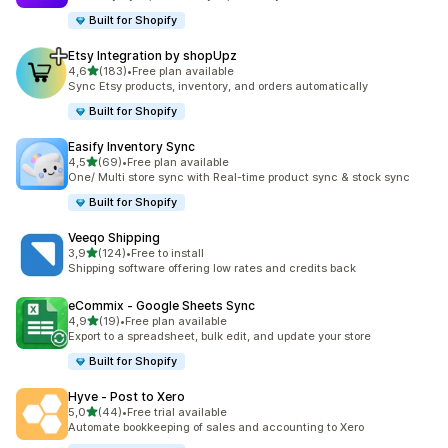
Built for Shopify
Etsy Integration by shopUpz
5 yıldız üzerinden
4,6
(183)
•
Free plan available
toplam 183 değerlendirme
Sync Etsy products, inventory, and orders automatically
Built for Shopify
Easify Inventory Sync
5 yıldız üzerinden
4,5
(69)
•
Free plan available
toplam 69 değerlendirme
One/ Multi store sync with Real-time product sync & stock sync
Built for Shopify
Veeqo Shipping
5 yıldız üzerinden
3,9
(124)
•
Free to install
toplam 124 değerlendirme
Shipping software offering low rates and credits back
eCommix ‑ Google Sheets Sync
5 yıldız üzerinden
4,9
(19)
•
Free plan available
toplam 19 değerlendirme
Export to a spreadsheet, bulk edit, and update your store
Built for Shopify
Hyve ‑ Post to Xero
5 yıldız üzerinden
5,0
(44)
•
Free trial available
toplam 44 değerlendirme
Automate bookkeeping of sales and accounting to Xero