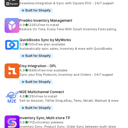
toplam 219 değerlendirme
Seamless Integration & Sync with Square POS - 24/7 support
Built for Shopify
Prediko Inventory Management
5 yıldız üzerinden
4,9
(226)
•
Free to install
toplam 226 değerlendirme
Restock On Time, Every Time With Smart Inventory Forecasting.
QuickBooks Sync by MyWorks
5 yıldız üzerinden
5,0
(50)
•
Free plan available
toplam 50 değerlendirme
Automatically sync sales, inventory & more with QuickBooks.
Built for Shopify
Etsy Integration ‑ DPL
5 yıldız üzerinden
4,9
(888)
•
Free trial available
toplam 888 değerlendirme
Sync your Etsy Products, Inventory and Orders - 24/7 support
Built for Shopify
M2E Multichannel Connect
5 yıldız üzerinden
4,8
(29)
•
Free to install
toplam 29 değerlendirme
Sell on Amazon, TikTok Shop,eBay, Temu, Mirakl, Walmart & more
Built for Shopify
Inventory Sync, Multi store TP
5 yıldız üzerinden
4,8
(112)
•
Ücretsiz yükleme
toplam 112 değerlendirme
Inventory Sync, Product Sync, Order Sync between multi-store