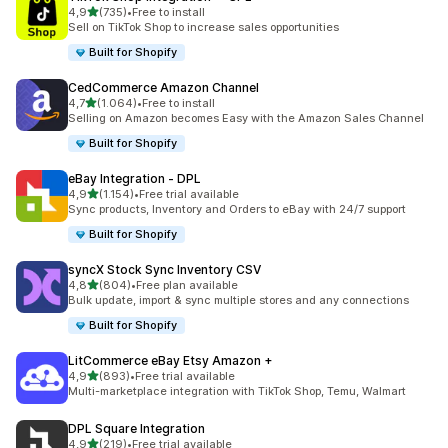
5 yıldız üzerinden
4,9
(735)
•
Free to install
toplam 735 değerlendirme
Sell on TikTok Shop to increase sales opportunities
Built for Shopify
CedCommerce Amazon Channel
5 yıldız üzerinden
4,7
(1.064)
•
Free to install
toplam 1064 değerlendirme
Selling on Amazon becomes Easy with the Amazon Sales Channel
Built for Shopify
eBay Integration ‑ DPL
5 yıldız üzerinden
4,9
(1.154)
•
Free trial available
toplam 1154 değerlendirme
Sync products, Inventory and Orders to eBay with 24/7 support
Built for Shopify
syncX Stock Sync Inventory CSV
5 yıldız üzerinden
4,8
(804)
•
Free plan available
toplam 804 değerlendirme
Bulk update, import & sync multiple stores and any connections
Built for Shopify
LitCommerce eBay Etsy Amazon +
5 yıldız üzerinden
4,9
(893)
•
Free trial available
toplam 893 değerlendirme
Multi-marketplace integration with TikTok Shop, Temu, Walmart
DPL Square Integration
5 yıldız üzerinden
4,9
(219)
•
Free trial available