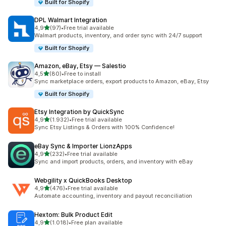
Built for Shopify
DPL Walmart Integration
5 yıldız üzerinden
4,9
(97)
•
Free trial available
toplam 97 değerlendirme
Walmart products, inventory, and order sync with 24/7 support
Built for Shopify
Amazon, eBay, Etsy — Salestio
5 yıldız üzerinden
4,5
(80)
•
Free to install
toplam 80 değerlendirme
Sync marketplace orders, export products to Amazon, eBay, Etsy
Built for Shopify
Etsy Integration by QuickSync
5 yıldız üzerinden
4,9
(1.932)
•
Free trial available
toplam 1932 değerlendirme
Sync Etsy Listings & Orders with 100% Confidence!
eBay Sync & Importer LionzApps
5 yıldız üzerinden
4,9
(232)
•
Free trial available
toplam 232 değerlendirme
Sync and import products, orders, and inventory with eBay
Webgility x QuickBooks Desktop
5 yıldız üzerinden
4,9
(476)
•
Free trial available
toplam 476 değerlendirme
Automate accounting, inventory and payout reconciliation
Hextom: Bulk Product Edit
5 yıldız üzerinden
4,9
(1.018)
•
Free plan available
toplam 1018 değerlendirme