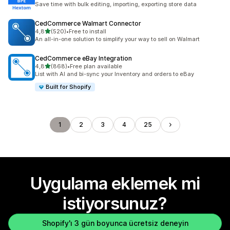
Save time with bulk editing, importing, exporting store data
CedCommerce Walmart Connector
5 yıldız üzerinden
4,8
(520)
•
Free to install
toplam 520 değerlendirme
An all-in-one solution to simplify your way to sell on Walmart
CedCommerce eBay Integration
5 yıldız üzerinden
4,8
(868)
•
Free plan available
toplam 868 değerlendirme
List with AI and bi-sync your Inventory and orders to eBay
Built for Shopify
1
2
3
4
25
Uygulama eklemek mi
istiyorsunuz?
Shopify'ı 3 gün boyunca ücretsiz deneyin